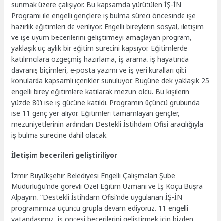
sunmak üzere çalışıyor. Bu kapsamda yürütülen İŞ-İN
Programı ile engelli gençlere iş bulma süreci öncesinde işe
hazırlık eğitimleri de veriliyor. Engelli bireylerin sosyal, iletişim
ve işe uyum becerilerini geliştirmeyi amaçlayan program,
yaklaşık üç aylık bir eğitim sürecini kapsıyor. Eğitimlerde
katılımcılara özgeçmiş hazırlama, iş arama, iş hayatında
davranış biçimleri, e-posta yazımı ve iş yeri kuralları gibi
konularda kapsamlı içerikler sunuluyor. Bugüne dek yaklaşık 25
engelli birey eğitimlere katılarak mezun oldu. Bu kişilerin
yüzde 80’i ise iş gücüne katıldı. Programın üçüncü grubunda
ise 11 genç yer alıyor. Eğitimleri tamamlayan gençler,
mezuniyetlerinin ardından Destekli İstihdam Ofisi aracılığıyla
iş bulma sürecine dahil olacak.
İletişim becerileri geliştiriliyor
İzmir Büyükşehir Belediyesi Engelli Çalışmaları Şube
Müdürlüğü’nde görevli Özel Eğitim Uzmanı ve İş Koçu Büşra
Alpayım, “Destekli İstihdam Ofisi’nde uygulanan İŞ-İN
programımıza üçüncü grupla devam ediyoruz. 11 engelli
vatandaşımız, iş öncesi becerilerini geliştirmek için bizden