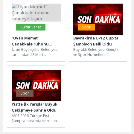
Kültür Sanat
Spor
“Uyan Memet”
Bayraklı’da U-12 Cup’ta
Çanakkale ruhunu
Şampiyon Belli Oldu
İzmir Büyükşehir Belediyesi
Bayraklı Belediyesi Gençlik
sahneye taşıdı
tarafından 18 Mart
ve Spor Hizmetleri
Çanakkale Zaferi ve Şehitleri
Müdürlüğü tarafından
Anma Günü etkinlikleri
düzenlenen U-12 Cup Futbol
kapsamında hazırlanan...
Turnuvası, final
karşılaşmalarıyla...
Spor
Pistte İlk Yarışlar Büyük
Çekişmeye Sahne Oldu
AVIS 2026 Türkiye Pist
Şampiyonası'nda sezonun
ilk yarışları kalabalık bir
izleyici kitlesi önünde