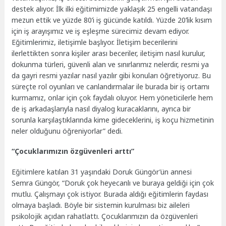
destek alıyor. İlk ilki eğitimimizde yaklaşık 25 engelli vatandaşı
mezun ettik ve yüzde 80’i iş gücünde katıldı. Yüzde 20’lik kısım
için iş arayışımız ve iş eşleşme sürecimiz devam ediyor.
Eğitimlerimiz, iletişimle başlıyor. İletişim becerilerini
ilerlettikten sonra kişiler arası beceriler, iletişim nasıl kurulur,
dokunma türleri, güvenli alan ve sınırlarımız nelerdir, resmi ya
da gayri resmi yazılar nasıl yazılır gibi konuları öğretiyoruz. Bu
süreçte rol oyunları ve canlandırmalar ile burada bir iş ortamı
kurmamız, onlar için çok faydalı oluyor. Hem yöneticilerle hem
de iş arkadaşlarıyla nasıl diyalog kuracaklarını, ayrıca bir
sorunla karşılaştıklarında kime gideceklerini, iş koçu hizmetinin
neler olduğunu öğreniyorlar” dedi.
“Çocuklarımızın özgüvenleri arttı”
Eğitimlere katılan 31 yaşındaki Doruk Güngör’ün annesi
Semra Güngör, “Doruk çok heyecanlı ve buraya geldiği için çok
mutlu. Çalışmayı çok istiyor. Burada aldığı eğitimlerin faydası
olmaya başladı. Böyle bir sistemin kurulması biz aileleri
psikolojik açıdan rahatlattı. Çocuklarımızın da özgüvenleri