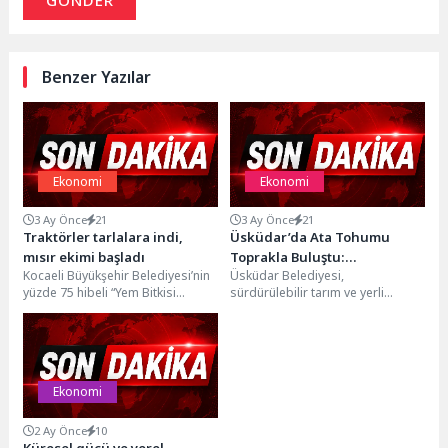
Benzer Yazılar
Ekonomi
Ekonomi
3 Ay Önce
21
3 Ay Önce
21
Traktörler tarlalara indi,
Üsküdar’da Ata Tohumu
mısır ekimi başladı
Toprakla Buluştu:
Kocaeli Büyükşehir Belediyesi’nin
Üsküdar Belediyesi,
Miniklerden Geleceğe Yeşil
yüzde 75 hibeli “Yem Bitkisi
sürdürülebilir tarım ve yerli
Adım
Tohumu Destekleme Projesi”
üretimi destekleyen bir çalışmayı
kapsamında mısır ve yonca...
daha hayata geçirdi. Üsküdar
Belediyesi...
Ekonomi
2 Ay Önce
10
Küresel gücü ve yerel