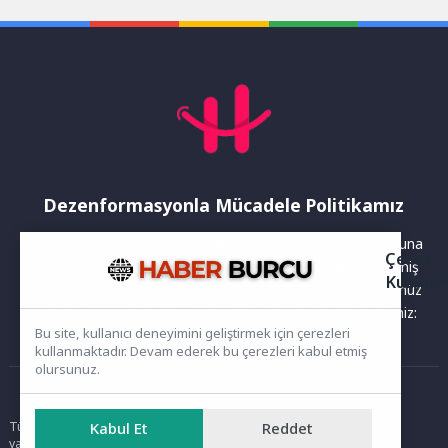
oldukça çekişmeli...
Dezenformasyonla Mücadele Politikamız
Yayınlanan haberler doğruluk ilkesi gözetilerek hazırlanır. Buna
Çerez
rağmen bazı içeriklerde eksik, hatalı veya güncelliğini yitirmiş
Kullanı
bilgiler bulunabilir.Yanlış veya yanıltıcı olduğunu düşündüğünüz
haberleri aşağıdaki iletişim kanallarından bize bildirebilirsiniz:
Bu site, kullanıcı deneyimini geliştirmek için çerezleri
kullanmaktadır. Devam ederek bu çerezleri kabul etmiş
olursunuz.
Ana Sayfa
Tüm hakları saklıdır. Sitede yer alan içerikler izinsiz kopyalanamaz,
Kabul Et
Reddet
yayımlanamaz ve kullanılamaz.