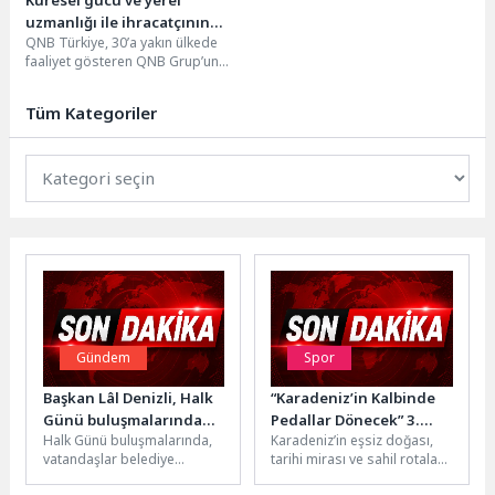
uzmanlığı ile ihracatçının
QNB Türkiye, 30’a yakın ülkede
çözüm ortağı QNB
faaliyet gösteren QNB Grup’un
Türkiye’den yeni uygulama
global ağıyla müşterilerinin nakit
akışı yönetimine yönelik entegre...
Tüm Kategoriler
Gündem
Spor
Başkan Lâl Denizli, Halk
“Karadeniz’in Kalbinde
Günü buluşmalarında
Pedallar Dönecek” 3.
Halk Günü buluşmalarında,
Karadeniz’in eşsiz doğası,
vatandaşları dinlemeye
Uluslararası Samsun
vatandaşlar belediye
tarihi mirası ve sahil rotaları
devam ediyor
Gran Fondo Bisiklet
hizmetleriyle ilgili taleplerini,
bu kez bisiklet tutkunlarını
Yarışı 16-17 Mayıs’ta