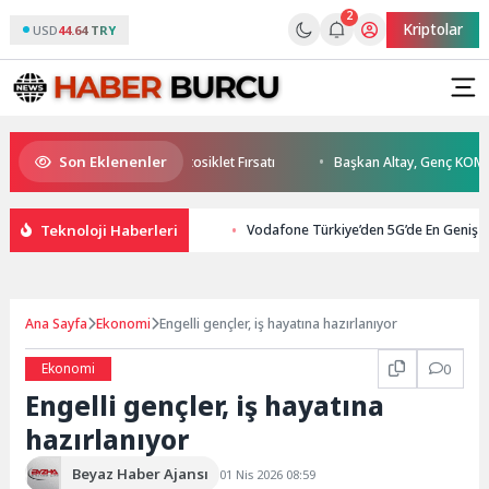
2
Kriptolar
USD
44.64 TRY
Son Eklenenler
tos’ta Kaçırılmayacak Motosiklet Fırsatı
Başkan Altay, Genç KOMEK Akı
Teknoloji Haberleri
Vodafone Türkiye’den 5G’de En Geniş
Ana Sayfa
Ekonomi
Engelli gençler, iş hayatına hazırlanıyor
Ekonomi
0
Engelli gençler, iş hayatına
hazırlanıyor
Beyaz Haber Ajansı
01 Nis 2026 08:59