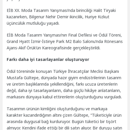
EİB XX. Moda Tasarım Yarışması’nda birinciliği Halit Tiryaki
kazanırken, Bilgenur Nehir Demir ikincilik, Huriye Kızkut
üçüncülük mutluluğu yaşadı.
EİB Moda Tasarım Yarışması’nın Final Defilesi ve Ödül Töreni,
Grand Hyatt İzmir-İstinye Park M2 Balo Salonu’nda Rönesans
Ajans-Akif Örük’ün Kareografisinde gerçekleştirildi.
Farkı daha iyi tasarlayanlar oluşturuyor
Ödül töreninde konuşan Türkiye İhracatçılar Meclisi Başkanı
Mustafa Gültepe, dünyada hazır giyim endüstrilerinin tasarım
ve üretim başlıklarında şekillendiğini, farkı ucuza üretenlerin
değil, daha iyi tasarlayanların, daha güçlü hikâye anlatanların,
markasını dünyaya kabul ettirenlerin oluşturduğunu vurguladı.
Tasarımın ürünün kimliğini oluşturduğunu ve markaya
karakter kazandırdığının altını çizen Gültepe, “Tüketiciyle ürün
arasında duygusal bağ kurduruyor. Bugün tüketici bir tişört
almıyor. Kendini ifade ettiği bir dili satın alıyor. Bir duruşu satın