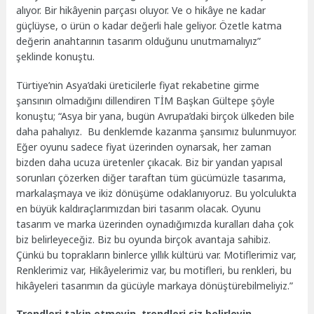
alıyor. Bir hikâyenin parçası oluyor. Ve o hikâye ne kadar
güçlüyse, o ürün o kadar değerli hale geliyor. Özetle katma
değerin anahtarının tasarım olduğunu unutmamalıyız”
şeklinde konuştu.
Türtiye’nin Asya’daki üreticilerle fiyat rekabetine girme
şansının olmadığını dillendiren TİM Başkan Gültepe şöyle
konuştu; “Asya bir yana, bugün Avrupa’daki birçok ülkeden bile
daha pahalıyız. Bu denklemde kazanma şansımız bulunmuyor.
Eğer oyunu sadece fiyat üzerinden oynarsak, her zaman
bizden daha ucuza üretenler çıkacak. Biz bir yandan yapısal
sorunları çözerken diğer taraftan tüm gücümüzle tasarıma,
markalaşmaya ve ikiz dönüşüme odaklanıyoruz. Bu yolculukta
en büyük kaldıraçlarımızdan biri tasarım olacak. Oyunu
tasarım ve marka üzerinden oynadığımızda kuralları daha çok
biz belirleyeceğiz. Biz bu oyunda birçok avantaja sahibiz.
Çünkü bu toprakların binlerce yıllık kültürü var. Motiflerimiz var,
Renklerimiz var, Hikâyelerimiz var, bu motifleri, bu renkleri, bu
hikâyeleri tasarımın da gücüyle markaya dönüştürebilmeliyiz.”
Trendleri takip etmeyin, trendleri siz belirleyin