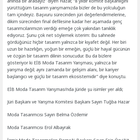
anında bir aradayız” diyen Hazar, “8 yıldır komite başkanlığını
yürüttüğüm tasarım yarışmamızda bizler de bu yolculuğun
tam içindeyiz. Başvuru sürecinden jüri değerlendirmelerine,
dikim sürecinden final defilesine kadar her aşamada genç
tasarımcılarımızın verdiği emeğe çok yakından tanıklık
ediyoruz. Şunu çok net söylemek isterim: Bu sahnede
gördüğünüz hiçbir tasarım yalnızca bir kıyafet değil. Her biri
uzun bir hazırlığın, yoğun bir emeğin, güçlü bir hayal gücünün
ve özgün bir tasarım dilinin sonucudur. Bu da bizlere
gösteriyor ki EİB Moda Tasarım Yarışması, yalnızca bir
yarışma değil; aynı zamanda bir gelişim alanı, bir kariyer
başlangıcı ve güçlü bir tasarım ekosistemidir” diye konuştu.
EİB Moda Tasarım Yarışması’nda Jüride şu isimler yer aldı;
Jüri Başkanı ve Yarışma Komitesi Başkanı Sayın Tuğba Hazar
Moda Tasarımcısı Sayın Belma Özdemir
Moda Tasarımcısı Erol Albayrak