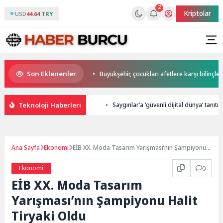
2
Kriptolar
USD
44.64 TRY
Son Eklenenler
aşkan Büyükakın’dan
Büyükşehir, çocukları afetlere karşı bilinçlendiriyo
Teknoloji Haberleri
Saygınlar’a ‘güvenli dijital dünya’ tanıtıld
Ana Sayfa
Ekonomi
EİB XX. Moda Tasarım Yarışması’nın Şampiyonu
Halit Tiryaki Oldu
Ekonomi
0
EİB XX. Moda Tasarım
Yarışması’nın Şampiyonu Halit
Tiryaki Oldu