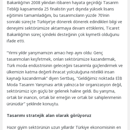
Bakanlığı’nın 2008 yılından itibaren hayata geçirdiği Tasarım
Tebliği kapsamında 25 finalistin yurt dışında yüksek lisans
eğitimini tamamladığını, bu tasarımcıların yüzde 70’inin
sonraki süreçte Türkiye’ye dönerek dönerek edindikleri bilgi ve
deneyimi sektörümüze aktarmaya devam ettiklerini, Ticaret
Bakanlığı’nın süreç içindeki desteğinin çok kıymetli olduğunu
ifade etti.
“Yirmi yıldır yarışmamızın amacı hep aynı oldu: Genç
tasarımcıları keşfetmek, onları sektörümüze kazandırmak,
Türk moda endüstrisinin geleceğini tasarımla güçlendirmek ve
ülkemizin katma değerli ihracat yolculuğuna nitelikli insan
kaynağı kazandırmak” diyen Sertbaş, “Geldiğimiz noktada EİB
Moda Tasarım Yarışması artık yalnızca bir organizasyon değil,
sektörümüz için güçlü bir gelenek haline geldi. Bu yarışma,
ortak bir inancın, ortak bir emeğin ve ortak bir sahiplenmenin
ürünüdür” şeklinde konuştu.
Tasarımı stratejik alan olarak görüyoruz
Hazır giyim sektörünün uzun yıllardır Türkiye ekonomisinin en