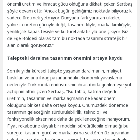
önemli üretim ve ihracat gücü olduğuna dikkati çeken Sertbaş
şöyle devam etti: “Ancak bugün geldiğimiz noktada biliyoruz ki
sadece üretmek yetmiyor. Dünyada fark yaratan ülkeler,
yalnızca üretim gücüyle değil; tasarım diliyle, marka kimliğiyle,
yenilikçilik kapasitesiyle ve kültürel anlatısıyla öne çıkıyor. Biz
de Ege Bölgesi olarak tam bu noktada tasarımı stratejik bir
alan olarak görüyoruz.”
Talepteki daralma tasarımın önemini ortaya koydu
Son iki yıldır küresel talepte yaşanan daralmanın, maliyet
baskıları ve ana ihraç pazarlarındaki ekonomik yavaşlama
nedeniyle Türk moda endüstrisinin ihracatında gerilemeye yol
açtığının altını çizen Sertbaş, “Bu tablo, katma değerli
üretimin, tasarımın ve markalaşmanın ne kadar önemli
olduğunu bir kez daha ortaya koydu. Önümüzdeki dönemde
tasarımın geleceğinin sürdürülebilirlik, teknoloji ve
fonksiyonellik ekseninde daha da şekilleneceğine inanıyorum.
Fiyat rekabetine dayalı bir modelin sürdürülebilir olmadığı bu
süreçte, tasarım gücü ve markalaşma sektörümüz açısından
çok daha stratejik bir önem taşıyor. İşte tam da bu nedenle