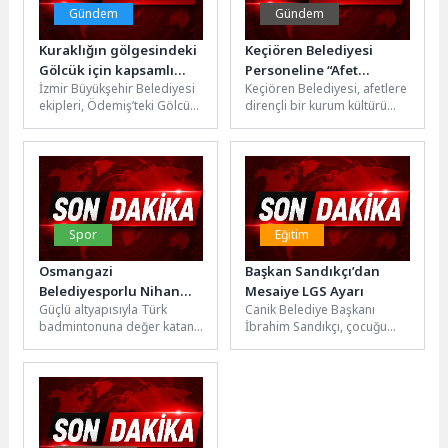
Gündem
Gündem
Kuraklığın gölgesindeki
Keçiören Belediyesi
Gölcük için kapsamlı
Personeline “Afet
İzmir Büyükşehir Belediyesi
Keçiören Belediyesi, afetlere
temizlik
Farkındalık ve Yangınla
ekipleri, Ödemiş’teki Gölcük
dirençli bir kurum kültürü
Mücadele Eğitimi”
Gölü’nde su kalitesini ve
oluşturmak ve personelin
ekolojik dengeyi korumak
afet ile acil durumlara
amacıyla iki...
hazırlık...
Spor
Eğitim
Osmangazi
Başkan Sandıkçı’dan
Belediyesporlu Nihan
Mesaiye LGS Ayarı
Güçlü altyapısıyla Türk
Canik Belediye Başkanı
Tahran Avrupa Yolunda
badmintonuna değer katan
İbrahim Sandıkçı, çocuğu
Osmangazi Belediyespor,
LGS'ye girecek olan tüm
yetiştirdiği sporcu ve
personelin mesai çıkış
antrenörüyle U15 Avrupa
saatinin 12.00...
Badminton...