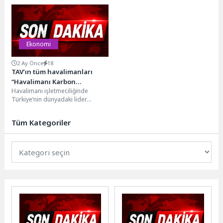
çeyreğinde başarılı bir grafik
kolaylaştıran yeni nesil banka
ortaya koydu....
kartı...
Ekonomi
2 Ay Önce
18
TAV’ın tüm havalimanları
“Havalimanı Karbon
Havalimanı işletmeciliğinde
Akreditasyonu” aldı
Türkiye’nin dünyadaki lider
markası TAV Havalimanları’nın
işlettiği tüm havalimanları, ACI
Tüm Kategoriler
EUROPE tarafından yürütülen...