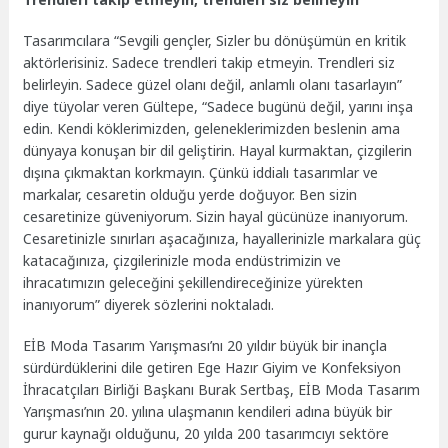
Tasarımcılara “Sevgili gençler, Sizler bu dönüşümün en kritik
aktörlerisiniz. Sadece trendleri takip etmeyin. Trendleri siz
belirleyin. Sadece güzel olanı değil, anlamlı olanı tasarlayın”
diye tüyolar veren Gültepe, “Sadece bugünü değil, yarını inşa
edin. Kendi köklerimizden, geleneklerimizden beslenin ama
dünyaya konuşan bir dil geliştirin. Hayal kurmaktan, çizgilerin
dışına çıkmaktan korkmayın. Çünkü iddialı tasarımlar ve
markalar, cesaretin olduğu yerde doğuyor. Ben sizin
cesaretinize güveniyorum. Sizin hayal gücünüze inanıyorum.
Cesaretinizle sınırları aşacağınıza, hayallerinizle markalara güç
katacağınıza, çizgilerinizle moda endüstrimizin ve
ihracatımızın geleceğini şekillendireceğinize yürekten
inanıyorum” diyerek sözlerini noktaladı.
EİB Moda Tasarım Yarışması’nı 20 yıldır büyük bir inançla
sürdürdüklerini dile getiren Ege Hazır Giyim ve Konfeksiyon
İhracatçıları Birliği Başkanı Burak Sertbaş, EİB Moda Tasarım
Yarışması’nın 20. yılına ulaşmanın kendileri adına büyük bir
gurur kaynağı olduğunu, 20 yılda 200 tasarımcıyı sektöre