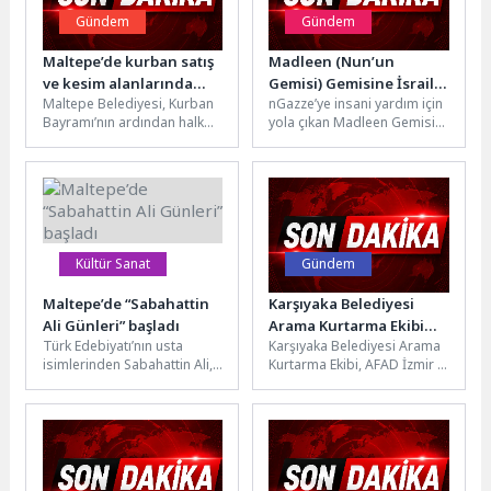
Gündem
Gündem
Maltepe’de kurban satış
Madleen (Nun’un
ve kesim alanlarında
Gemisi) Gemisine İsrail
Maltepe Belediyesi, Kurban
nGazze’ye insani yardım için
ilaçlama çalışmaları
Müdahale Etti!
Bayramı’nın ardından halk
yola çıkan Madleen Gemisini
sürüyor
sağlığını korumak ve bulaşıcı
İsrail Ordusu müdahale etti,
hastalık riskini önlemek
aktivistler kaçırıldıklarını
amacıyla kurban...
öne...
Kültür Sanat
Gündem
Maltepe’de “Sabahattin
Karşıyaka Belediyesi
Ali Günleri” başladı
Arama Kurtarma Ekibi
Türk Edebiyatı’nın usta
Karşıyaka Belediyesi Arama
hayat kurtaracak!
isimlerinden Sabahattin Ali,
Kurtarma Ekibi, AFAD İzmir İl
ölümünün 78’inci
Müdürlüğü bünyesindeki
yıldönümünde Maltepe
eğitimlerini başarıyla
Belediyesi’nin düzenlediği
tamamladı. Ekip için...
“Sabahattin Ali Günleri”...