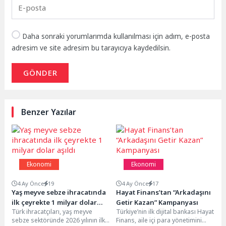
Daha sonraki yorumlarımda kullanılması için adım, e-posta
adresim ve site adresim bu tarayıcıya kaydedilsin.
GÖNDER
Benzer Yazılar
Ekonomi
Ekonomi
4 Ay Önce
19
4 Ay Önce
17
Yaş meyve sebze ihracatında
Hayat Finans’tan “Arkadaşını
ilk çeyrekte 1 milyar dolar
Getir Kazan” Kampanyası
Türk ihracatçıları, yaş meyve
Türkiye’nin ilk dijital bankası Hayat
aşıldı
sebze sektöründe 2026 yılının ilk
Finans, aile içi para yönetimini