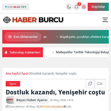
2
Kriptolar
USD
44.64 TRY
Son Eklenenler
 start Başkan Büyükakın’dan
Büyükşehir, çocukları afetlere karşı bilinç
Teknoloji Haberleri
Maltepeliler Tarihle Teknolojiyi Buluşt
Ana Sayfa
Spor
Dostluk kazandı, Yenişehir coştu
Spor
0
Dostluk kazandı, Yenişehir coştu
Beyaz Haber Ajansı
20 May 2026 14:19
Güncelleme: 20 May 2026
16 Görüntüleme
5 dk.