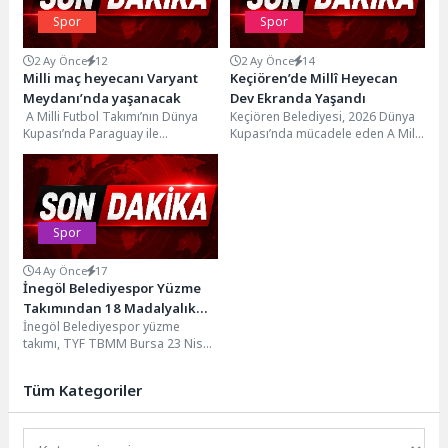
Spor
Spor
2 Ay Önce
12
2 Ay Önce
14
Milli maç heyecanı Varyant
Keçiören’de Millî Heyecan
Meydanı’nda yaşanacak
Dev Ekranda Yaşandı
A Milli Futbol Takımı’nın Dünya
Keçiören Belediyesi, 2026 Dünya
Kupası’nda Paraguay ile
Kupası’nda mücadele eden A Milli
oynayacağı karşılaşma Antalya
Futbol Takımı’nın maçını Kalaba
Büyükşehir Belediyesi tarafından
Kent Meydanı’na...
dev...
Spor
4 Ay Önce
17
İnegöl Belediyespor Yüzme
Takımından 18 Madalyalık
İnegöl Belediyespor yüzme
Gurur
takımı, TYF TBMM Bursa 23 Nisan
Ulusal Egemenlik ve Çocuk
Bayramı Yüzme...
Tüm Kategoriler