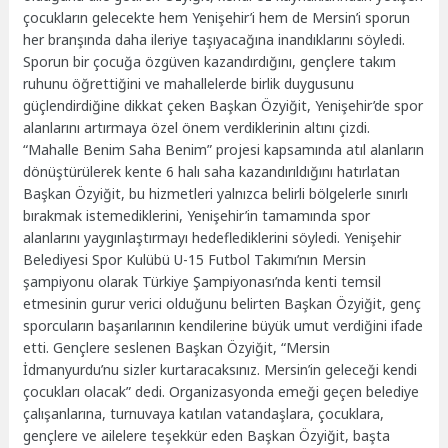
çocukların gelecekte hem Yenişehir’i hem de Mersin’i sporun
her branşında daha ileriye taşıyacağına inandıklarını söyledi.
Sporun bir çocuğa özgüven kazandırdığını, gençlere takım
ruhunu öğrettiğini ve mahallelerde birlik duygusunu
güçlendirdiğine dikkat çeken Başkan Özyiğit, Yenişehir’de spor
alanlarını artırmaya özel önem verdiklerinin altını çizdi.
“Mahalle Benim Saha Benim” projesi kapsamında atıl alanların
dönüştürülerek kente 6 halı saha kazandırıldığını hatırlatan
Başkan Özyiğit, bu hizmetleri yalnızca belirli bölgelerle sınırlı
bırakmak istemediklerini, Yenişehir’in tamamında spor
alanlarını yaygınlaştırmayı hedeflediklerini söyledi. Yenişehir
Belediyesi Spor Kulübü U-15 Futbol Takımı’nın Mersin
şampiyonu olarak Türkiye Şampiyonası’nda kenti temsil
etmesinin gurur verici olduğunu belirten Başkan Özyiğit, genç
sporcuların başarılarının kendilerine büyük umut verdiğini ifade
etti. Gençlere seslenen Başkan Özyiğit, “Mersin
İdmanyurdu’nu sizler kurtaracaksınız. Mersin’in geleceği kendi
çocukları olacak” dedi. Organizasyonda emeği geçen belediye
çalışanlarına, turnuvaya katılan vatandaşlara, çocuklara,
gençlere ve ailelere teşekkür eden Başkan Özyiğit, başta