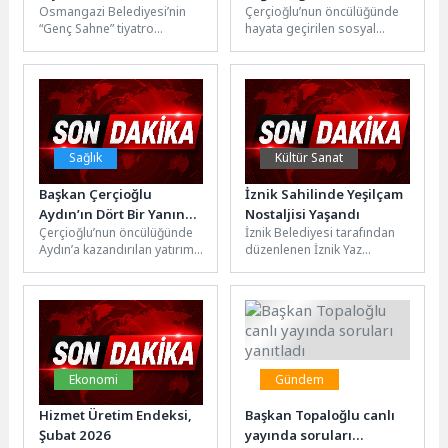
Osmangazi Belediyesi’nin
Çerçioğlu’nun öncülüğünde
Damga Vurdu
“Genç Sahne” tiyatro
hayata geçirilen sosyal
atölyesinde eğitim alan
belediyecilik projelerinden
gençler, Greg Kotis’in “Sidikli
biri olan Halk Ege Et, mobil
Kasabası” oyununu
satış aracı...
başarıyla...
Sağlık
Kültür Sanat
Başkan Çerçioğlu
İznik Sahilinde Yeşilçam
Aydın’ın Dört Bir Yanında
Nostaljisi Yaşandı
Çerçioğlu’nun öncülüğünde
İznik Belediyesi tarafından
Ağız ve Diş Sağlığı
Aydın’a kazandırılan yatırım
düzenlenen İznik Yaz
Hizmetlerini
ve projeler kentin dört bir
Etkinlikleri kapsamında, Türk
Vatandaşlara Ulaştırıyor
yanında vatandaşlarla
sinemasının unutulmaz
buluşmaya devam
eserlerinden “Selvi Boylum
ediyor.Aydın...
Al...
Ekonomi
Gündem
Hizmet Üretim Endeksi,
Başkan Topaloğlu canlı
Şubat 2026
yayında soruları