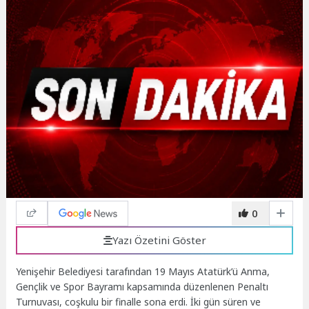
0
Yazı Özetini Göster
Yenişehir Belediyesi tarafından 19 Mayıs Atatürk’ü Anma,
Gençlik ve Spor Bayramı kapsamında düzenlenen Penaltı
Turnuvası, coşkulu bir finalle sona erdi. İki gün süren ve