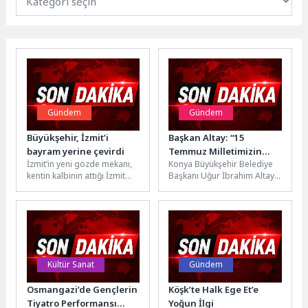
Gündem
Gündem
Büyükşehir, İzmit’i
Başkan Altay: “15
bayram yerine çevirdi
Temmuz Milletimizin
İzmit’in yeni gözde mekanı,
Konya Büyükşehir Belediye
Bağımsızlık Yeminidir”
kentin kalbinin attığı İzmit
Başkanı Uğur İbrahim Altay,
Millet Bahçesi (Fuar Park)
15 Temmuz Demokrasi ve
hafta sonu Karneval...
Millî Birlik Günü dolayısıyla...
Kültür Sanat
Gündem
Osmangazi’de Gençlerin
Köşk’te Halk Ege Et’e
Tiyatro Performansı
Yoğun İlgi