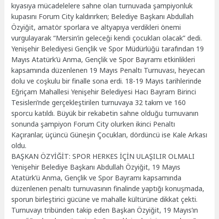
kıyasıya mücadelelere sahne olan turnuvada şampiyonluk
kupasını Forum City kaldırırken; Belediye Başkanı Abdullah
Özyiğit, amatör sporlara ve altyapıya verdikleri önemi
vurgulayarak “Mersin’in geleceği kendi çocukları olacak” dedi.
Yenişehir Belediyesi Gençlik ve Spor Müdürlüğü tarafından 19
Mayıs Atatürk’ü Anma, Gençlik ve Spor Bayramı etkinlikleri
kapsamında düzenlenen 19 Mayıs Penaltı Turnuvası, heyecan
dolu ve coşkulu bir finalle sona erdi. 18-19 Mayıs tarihlerinde
Eğriçam Mahallesi Yenişehir Belediyesi Hacı Bayram Birinci
Tesisleri’nde gerçekleştirilen turnuvaya 32 takım ve 160
sporcu katıldı. Büyük bir rekabetin sahne olduğu turnuvanın
sonunda şampiyon Forum City olurken ikinci Penaltı
Kaçıranlar, üçüncü Güneşin Çocukları, dördüncü ise Kale Arkası
oldu.
BAŞKAN ÖZYİĞİT: SPOR HERKES İÇİN ULAŞILIR OLMALI
Yenişehir Belediye Başkanı Abdullah Özyiğit, 19 Mayıs
Atatürk’ü Anma, Gençlik ve Spor Bayramı kapsamında
düzenlenen penaltı turnuvasının finalinde yaptığı konuşmada,
sporun birleştirici gücüne ve mahalle kültürüne dikkat çekti.
Turnuvayı tribünden takip eden Başkan Özyiğit, 19 Mayıs’ın