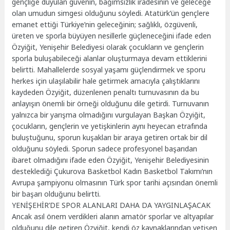
gençliğe duyulan güvenin, bağımsızlık iradesinin ve geleceğe
olan umudun simgesi olduğunu söyledi. Atatürk’ün gençlere
emanet ettiği Türkiye’nin geleceğinin; sağlıklı, özgüvenli,
üreten ve sporla büyüyen nesillerle güçleneceğini ifade eden
Özyiğit, Yenişehir Belediyesi olarak çocukların ve gençlerin
sporla buluşabileceği alanlar oluşturmaya devam ettiklerini
belirtti. Mahallelerde sosyal yaşamı güçlendirmek ve sporu
herkes için ulaşılabilir hale getirmek amacıyla çalıştıklarını
kaydeden Özyiğit, düzenlenen penaltı turnuvasının da bu
anlayışın önemli bir örneği olduğunu dile getirdi. Turnuvanın
yalnızca bir yarışma olmadığını vurgulayan Başkan Özyiğit,
çocukların, gençlerin ve yetişkinlerin aynı heyecan etrafında
buluştuğunu, sporun kuşakları bir araya getiren ortak bir dil
olduğunu söyledi. Sporun sadece profesyonel başarıdan
ibaret olmadığını ifade eden Özyiğit, Yenişehir Belediyesinin
desteklediği Çukurova Basketbol Kadın Basketbol Takımı’nın
Avrupa şampiyonu olmasının Türk spor tarihi açısından önemli
bir başarı olduğunu belirtti.
YENİŞEHİR’DE SPOR ALANLARI DAHA DA YAYGINLAŞACAK
Ancak asıl önem verdikleri alanın amatör sporlar ve altyapılar
olduğunu dile getiren Özyiğit, kendi öz kaynaklarından yetişen