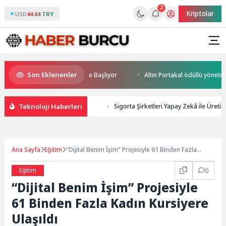
2
Kriptolar
USD
44.64 TRY
Son Eklenenler
rld Cup Heyecanı Paris’te Başlıyor
Altın Portakal ödüllü yönetmen jür
Teknoloji Haberleri
Sigorta Şirketleri Yapay Zekâ ile Üreti
Ana Sayfa
Eğitim
“Dijital Benim İşim” Projesiyle 61 Binden Fazla
Kadın Kursiyere Ulaşıldı
Eğitim
0
“Dijital Benim İşim” Projesiyle
61 Binden Fazla Kadın Kursiyere
Ulaşıldı