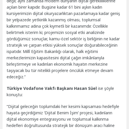
değil; aynı zamanda modern dünyanın dijital gerekliliklerine
açılan birer kapıdır. Bugüne kadar 61 bini aşkın kadın
kursiyerimizin dijital okuryazarlıktan pazarlamaya kadar geniş
bir yelpazede yetkinlik kazanmış olması, toplumsal
kalkınmamız adına çok kıymetli bir kazanımdır. Özellikle
belirtmek isterim ki; projemizin sosyal etki analizinde
gördüğümüz sonuçlar, kamu-özel sektör iş birliğinin ne kadar
stratejik ve çarpan etkisi yüksek sonuçlar doğurabileceğinin
ispatıdır. Millî Eğitim Bakanlığı olarak, halk eğitimi
merkezlerimizin kapasitesini dijital çağın imkânlarıyla
birleştirmeye ve kadınları ekonomik hayatın merkezine
taşıyacak bu tür nitelikli projelere öncülük etmeye devam
edeceğiz.”
Türkiye Vodafone Vakfı Başkanı Hasan Süel
ise şöyle
konuştu:
“Dijital geleceğin toplumdaki her kesimi kapsaması hedefiyle
hayata geçirdiğimiz ‘Dijital Benim İşim’ projesi, kadınların
dijital ekonomiye entegrasyonu ve toplumsal kalkınma
hedefleri doğrultusunda stratejik bir dönüşüm aracı haline