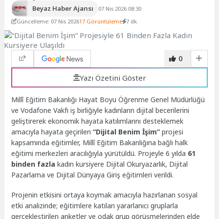
Beyaz Haber Ajansı
07 Nis 2026 08:30
Güncelleme: 07 Nis 2026
17 Görüntüleme
7 dk.
0
Yazı Özetini Göster
Millî Eğitim Bakanlığı Hayat Boyu Öğrenme Genel Müdürlüğü
ve Vodafone Vakfı iş birliğiyle kadınların dijital becerilerini
geliştirerek ekonomik hayata katılımlarını desteklemek
amacıyla hayata geçirilen
“Dijital Benim İşim”
projesi
kapsamında eğitimler, Millî Eğitim Bakanlığına bağlı halk
eğitimi merkezleri aracılığıyla yürütüldü. Projeyle 6 yılda
61
binden fazla
kadın kursiyere Dijital Okuryazarlık, Dijital
Pazarlama ve Dijital Dünyaya Giriş eğitimleri verildi.
Projenin etkisini ortaya koymak amacıyla hazırlanan sosyal
etki analizinde; eğitimlere katılan yararlanıcı gruplarla
gerçekleştirilen anketler ve odak grup görüşmelerinden elde