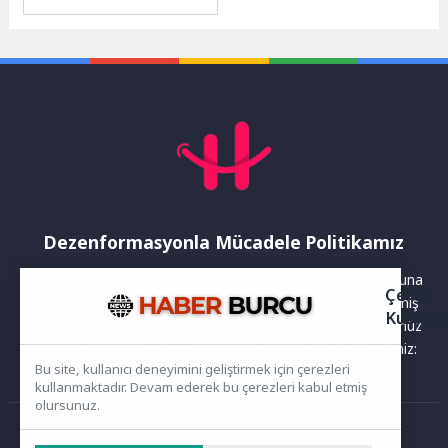
zorlaştırabiliyor. Hamilelik
döneminde hormonlardaki
değişimler ve artan kan
dolaşımı...
Dezenformasyonla Mücadele Politikamız
Yayınlanan haberler doğruluk ilkesi gözetilerek hazırlanır. Buna
Çerez
rağmen bazı içeriklerde eksik, hatalı veya güncelliğini yitirmiş
Kullanı
bilgiler bulunabilir.Yanlış veya yanıltıcı olduğunu düşündüğünüz
haberleri aşağıdaki iletişim kanallarından bize bildirebilirsiniz:
Bu site, kullanıcı deneyimini geliştirmek için çerezleri
kullanmaktadır. Devam ederek bu çerezleri kabul etmiş
olursunuz.
Ana Sayfa