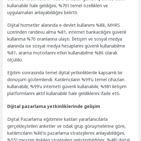
kullanabilir hale geldiğini, %70’i temel özellikleri ve
uygulamaları anlayabildiğini belirtti.
Dijital hizmetler alanında e-devlet kullanımı %88, MHRS
üzerinden randevu alma %81, internet bankacılığını güvenli
kullanma %70 oranlarına ulaştı. İletişim ve sosyal medya
alanında ise sosyal medya hesaplarını güvenli kullanabilme
%81, arama motorlarını etkin kullanabilme %86 olarak
ölçüldü.
Eğitim sonrasında temel dijital yetkinliklerde kapsamlı bir
dönüşüm gözlemlendi. Katılımcıların %99’u temel cihazları
kullanabilir, %99’u interneti güvenli kullanabilir, %98’i iletişim
platformlarını aktif kullanabilir hale geldiklerini ifade etti.
Dijital pazarlama yetkinliklerinde gelişim
Dijital Pazarlama eğitimine katılan yararlanıcılarla
gerçekleştirilen anketler ve odak grup görüşmelerine göre,
katılımcıların %86’sı pazarlama stratejilerini anlayabildiğini,
%55’i müşteri ilişkileri stratejileri geliştirebildiğini, %48’i dijital