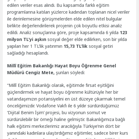
edilen veriler esas alındı. Bu kapsamda farklı eğitim
programlarına katılan yüzlerce kadından toplanan nicel veriler
ile derinlemesine görüşmelerden elde edilen nitel bulgular
birlikte değerlendirilerek projenin çok boyutlu etkisi analiz
edildi. Analiz sonuçlarına göre, proje kapsamında 6 yılda
123
milyon TL’yi aşkın
sosyal değer elde edilirken, son bir yılda
yapılan her 1 TL’lik yatırımın
15,73 TL’lik
sosyal getiri
sağladığı hesaplandı.
Millî Eğitim Bakanlığı Hayat Boyu Öğrenme Genel
Müdürü Cengiz Mete,
şunları söyledi:
“Millî Eğitim Bakanlığı olarak, eğitimde fırsat eşitliğini
güçlendirmek ve hayat boyu öğrenme kültürüyle her bir
vatandaşımızın potansiyelini en üst düzeye çıkarmak temel
önceliğimizdir. Vodafone Vakfı ile 6 yıldır sürdürdüğümüz
‘Dijital Benim İşim’ projesi, bu vizyonun somut ve
sürdürülebilir bir örneği haline gelmiştir. Bakanlığımıza bağlı
halk eğitimi merkezlerimiz aracılığıyla Türkiye’nin dört bir
yanındaki kadınlara ulaştırdığımız eğitimler, sadece birer kurs