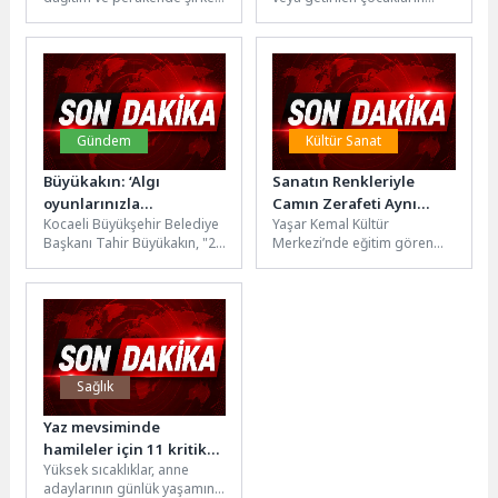
yüzde 40’ı dijital
Enerjisa Enerji, müşteri
karıştığı olay sayısı 609 bin
kanallardan yapıldı
deneyimini odağına alan
959 oldu Güvenlik
dijital dönüşüm...
birimlerine gelen...
Gündem
Kültür Sanat
Büyükakın: ‘Algı
Sanatın Renkleriyle
oyunlarınızla
Camın Zerafeti Aynı
Kocaeli Büyükşehir Belediye
Yaşar Kemal Kültür
çocuklarımızın tertemiz
Sergide Buluştu
Başkanı Tahir Büyükakın, "23
Merkezi’nde eğitim gören
bayramına gölge
Nisan Etkinlikleri İptal Edildi"
kursiyerlerin eserlerinden
düşürmeyin’
algısı oluşturmak isteyenlere
oluşan Cam ve Resim Sergisi
bu...
sanatseverlerin beğenisine...
Sağlık
Yaz mevsiminde
hamileler için 11 kritik
Yüksek sıcaklıklar, anne
öneri
adaylarının günlük yaşamını