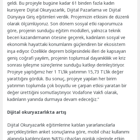
geldi. Bu projeyle bugüne kadar 61 binden fazla kadın
kursiyere Dijital Okuryazarlık, Dijital Pazarlama ve Dijital
Dünyaya Giriş eğitimleri verdik. Projemizin etkisini de düzenli
olarak ölçümlüyoruz. Son dönem sosyal etki raporumuza
göre, projenin sunduğu eğitim modülleri, yalnızca teknik
beceri kazandırmanın ötesine geçerek, kadınların sosyal ve
ekonomik hayattaki konumlarını güçlendiren bir ekosistem
inşa ediyor. Özellikle deprem bölgesindeki illeri de kapsayan
geniş coğrafi yayılım, projenin toplumsal dayanıklılık ve kriz
sonrası iyileşme süreçlerine sunduğu katkıyı derinleştiriyor.
Projeye yaptığımız her 1 TL’lik yatırımın 15,73 TL’lik değer
yarattığını gördük. Bu sonuç, projeye yapılan her birim
yatırımın toplumda çok boyutlu ve çarpan etkisi yaratan bir
değer ürettiğini somutlaştırıyor. Vodafone Vakfı olarak,
kadınların yanında durmaya devam edeceğiz.”
Dijital okuryazarlıkta artış
Dijital Okuryazarlık eğitimlerine katılan yararlanıcılarla
gerçekleştirilen anket sonuçlarına göre, mobil cihaz kullanımı
alanında katılımcıların %83’ü cihazları günlük işlerinde etkin