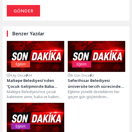
GÖNDER
Benzer Yazılar
Eğitim
Eğitim
4 Ay Önce
24
6 Gün Önce
2
Maltepe Belediyesi’nden
Seferihisar Belediyesi
‘Çocuk Gelişiminde Baba
üniversite tercih sürecinde
Maltepe Belediyesi’nce çocuk
Eğitime yönelik desteklerini her
Rolü’ semineri
gençlerin yanında
bakımının anne, baba ve bakım
geçen gün güçlendiren
verenler tarafından eşit şekilde
Seferihisar Belediyesi, üniversite
üstlenilmesini teşvik eden...
adaylarının geleceklerini
şekillendirecek tercih
döneminde...
Eğitim