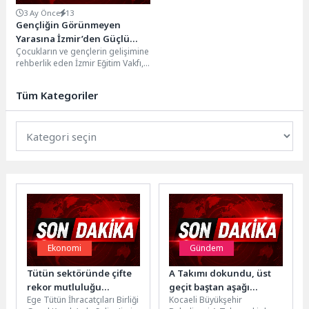
3 Ay Önce
13
Gençliğin Görünmeyen
Yarasına İzmir’den Güçlü
Çocukların ve gençlerin gelişimine
Dokunuş: “Görünmeyeni
rehberlik eden İzmir Eğitim Vakfı,
Görmek”
çağımızın en büyük sorunlarından
birine dikkat...
Tüm Kategoriler
Ekonomi
Gündem
Tütün sektöründe çifte
A Takımı dokundu, üst
rekor mutluluğu
geçit baştan aşağı
Ege Tütün İhracatçıları Birliği
Kocaeli Büyükşehir
yaşanıyor
yenilendi