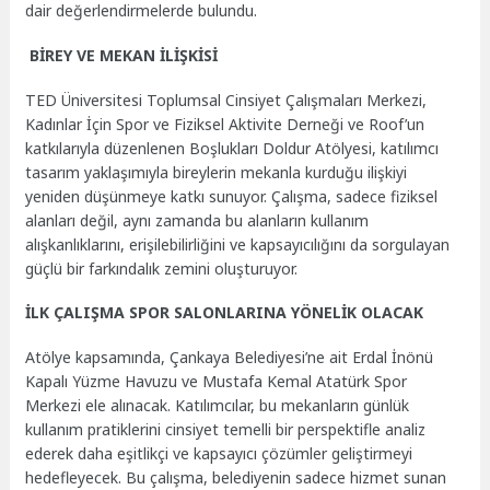
dair değerlendirmelerde bulundu.
BİREY VE MEKAN İLİŞKİSİ
TED Üniversitesi Toplumsal Cinsiyet Çalışmaları Merkezi,
Kadınlar İçin Spor ve Fiziksel Aktivite Derneği ve Roof’un
katkılarıyla düzenlenen Boşlukları Doldur Atölyesi, katılımcı
tasarım yaklaşımıyla bireylerin mekanla kurduğu ilişkiyi
yeniden düşünmeye katkı sunuyor. Çalışma, sadece fiziksel
alanları değil, aynı zamanda bu alanların kullanım
alışkanlıklarını, erişilebilirliğini ve kapsayıcılığını da sorgulayan
güçlü bir farkındalık zemini oluşturuyor.
İLK ÇALIŞMA SPOR SALONLARINA YÖNELİK OLACAK
Atölye kapsamında, Çankaya Belediyesi’ne ait Erdal İnönü
Kapalı Yüzme Havuzu ve Mustafa Kemal Atatürk Spor
Merkezi ele alınacak. Katılımcılar, bu mekanların günlük
kullanım pratiklerini cinsiyet temelli bir perspektifle analiz
ederek daha eşitlikçi ve kapsayıcı çözümler geliştirmeyi
hedefleyecek. Bu çalışma, belediyenin sadece hizmet sunan