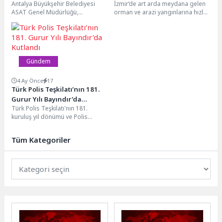
Antalya Büyükşehir Belediyesi
İzmir’de art arda meydana gelen
rol alıyor
ASAT Genel Müdürlüğü,
orman ve arazi yangınlarına hızla
Manavgat’ın önemli turizm
müdahale eden BUCAKUT,
bölgeleri Ilıca ve Çolaklı’da içme
söndürme ve...
suyu...
Gündem
4 Ay Önce
17
Türk Polis Teşkilatı’nın 181.
Gurur Yılı Bayındır’da
Türk Polis Teşkilatı'nın 181.
Kutlandı
kuruluş yıl dönümü ve Polis
Haftası dolayısıyla Bayındır'da
resmi tören düzenlendi....
Tüm Kategoriler