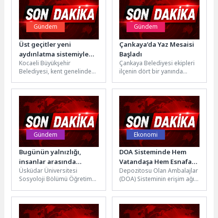
Gündem
Gündem
Üst geçitler yeni
Çankaya’da Yaz Mesaisi
aydınlatma sistemiyle
Başladı
Kocaeli Büyükşehir
Çankaya Belediyesi ekipleri
daha güvenli
Belediyesi, kent genelinde
ilçenin dört bir yanında
bulunan üst geçitlerin
temizlik, yenileme ve
güvenli ve konforlu kullanımı
ilaçlama çalışmalarına hız
için bakım çalışmalarını...
verdi.Vatandaşların yaz...
Gündem
Ekonomi
Bugünün yalnızlığı,
DOA Sisteminde Hem
insanlar arasında
Vatandaşa Hem Esnafa
Üsküdar Üniversitesi
Depozitosu Olan Ambalajlar
insansız kalma hali!
Kazandıracak Yeni
Sosyoloji Bölümü Öğretim
(DOA) Sisteminin erişim ağını
Kolaylık: Mobil DOA
Üyesi Prof. Dr. Ebulfez
genişletecek Mobil DOA,
Süleymanlı, “11 Temmuz
Depozito İade Makinesi
Yalnızlar Günü” dolayısıyla...
bulunmayan market,...