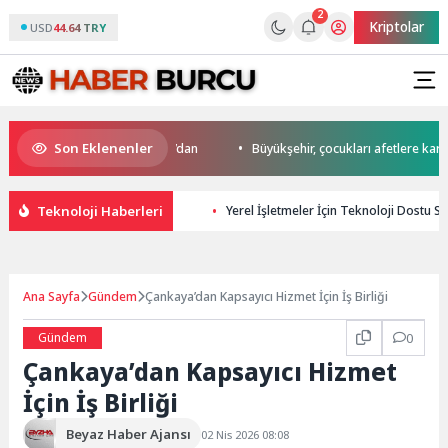
2
Kriptolar
USD
44.64 TRY
Son Eklenenler
’da start Başkan Büyükakın’dan
Büyükşehir, çocukları afetlere karşı bil
Teknoloji Haberleri
Yerel İşletmeler İçin Teknoloji Dostu SEO
Ana Sayfa
Gündem
Çankaya’dan Kapsayıcı Hizmet İçin İş Birliği
Gündem
0
Çankaya’dan Kapsayıcı Hizmet
İçin İş Birliği
Beyaz Haber Ajansı
02 Nis 2026 08:08