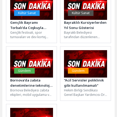
Kültür Sanat
Kültür Sanat
Gençlik Bayramı
Bayraklılı Kursiyerlerden
Torbalı’da Coşkuyla
Yıl Sonu Gösterisi
Gençlik festivali, spor
Bayraklı Belediyesi
Kutlandı
turnuvaları ve dev kortej
tarafından düzenlenen
yürüyüşüyle Torbalı’da 19
jimnastik, bale ve modern
Mayıs coşkusu zirve yaptı.
dans kurslarına katılan
Meşaleler...
yüzlerce kursiyer, yıl sonu...
Gündem
Gündem
Bornova’da zabıta
“Acil Servisler poliklinik
denetimlerine teknoloji
gibi kullanılmamalı”
Bornova Belediyesi zabıta
Hekim Birliği Sendikası
gücü
ekipleri, mobil uygulama ve
Genel Başkan Yardımcısı Dr.
taşınabilir yazıcı kullanarak
Sedat Özbay, acil servislerin
kestikleri cezaları işletmelere
yalnızca hayatı tehdit eden...
anında tebliğ etmeye...