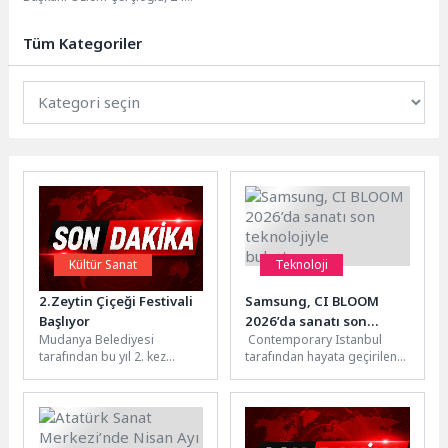
Temmuz Gazeteciler ve Basın
Bayramı nedeniyle bir mesaj...
Tüm Kategoriler
Kültür Sanat
Teknoloji
2.Zeytin Çiçeği Festivali
Samsung, CI BLOOM
Başlıyor
2026’da sanatı son
Mudanya Belediyesi
Contemporary Istanbul
teknolojiyle
tarafından bu yıl 2. kez
tarafından hayata geçirilen
buluşturuyor
düzenlenen Tirilye Zeytin
CI BLOOM, 5. edisyonuyla
Çiçeği Festivali, 30-31 Mayıs
15–19 Nisan 2026 tarihleri
tarihlerinde...
arasında Lütfi...