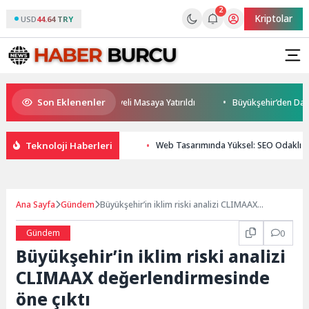
2
Kriptolar
USD
44.64 TRY
Son Eklenenler
eleceği ve Yatırım Potansiyeli Masaya Yatırıldı
Büyükşehir’den Darıca’
Teknoloji Haberleri
Web Tasarımında Yüksel: SEO Odaklı İç
Ana Sayfa
Gündem
Büyükşehir’in iklim riski analizi CLIMAAX
değerlendirmesinde öne çıktı
Gündem
0
Büyükşehir’in iklim riski analizi
CLIMAAX değerlendirmesinde
öne çıktı