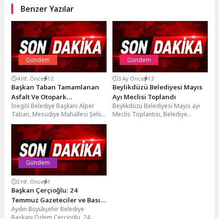
Benzer Yazılar
Gündem
Gündem
4 Hf. Önce
12
3 Ay Önce
13
Başkan Taban Tamamlanan
Beylikdüzü Belediyesi Mayıs
Asfalt Ve Otopark
Ayı Meclisi Toplandı
İnegöl Belediye Başkanı Alper
Beylikdüzü Belediyesi Mayıs ayı
Çalışmalarını Yerinde
Taban, Mesudiye Mahallesi Şehit
Meclis Toplantısı, Belediye
İnceledi
Er Şenol Çakır Sokak’ta
Başkan Vekili Av. Önder Serkan
gerçekleştirilen; kamulaştırma,
Çebi başkanlığında gerçekleşti....
yeni...
Gündem
2 Hf. Önce
1
Başkan Çerçioğlu: 24
Temmuz Gazeteciler ve Basın
Aydın Büyükşehir Belediye
Bayramı Kutlu Olsun
Başkanı Özlem Çerçioğlu, 24