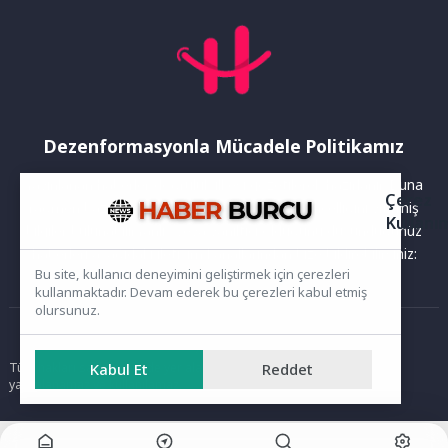
Dezenformasyonla Mücadele Politikamız
Yayınlanan haberler doğruluk ilkesi gözetilerek hazırlanır. Buna
Çerez
rağmen bazı içeriklerde eksik, hatalı veya güncelliğini yitirmiş
Kullanı
bilgiler bulunabilir.Yanlış veya yanıltıcı olduğunu düşündüğünüz
haberleri aşağıdaki iletişim kanallarından bize bildirebilirsiniz:
Bu site, kullanıcı deneyimini geliştirmek için çerezleri
kullanmaktadır. Devam ederek bu çerezleri kabul etmiş
olursunuz.
Ana Sayfa
Tüm hakları saklıdır. Sitede yer alan içerikler izinsiz kopyalanamaz,
Kabul Et
Reddet
yayımlanamaz ve kullanılamaz.