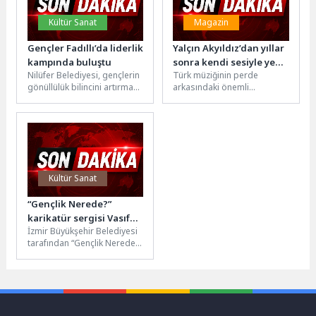
Kültür Sanat
Magazin
Gençler Fadıllı’da liderlik
Yalçın Akyıldız’dan yıllar
kampında buluştu
sonra kendi sesiyle yeni
Nilüfer Belediyesi, gençlerin
Türk müziğinin perde
şarkı!
gönüllülük bilincini artırmak,
arkasındaki önemli
doğayla iç içe vakit
bestecilerinden Yalçın
geçirmelerini sağlamak için
Akyıldız, yıllardır farklı
“Nilüfer Sürdürülebilir...
sanatçıların yorumuyla hayat
bulan eserlerinin...
Kültür Sanat
“Gençlik Nerede?”
karikatür sergisi Vasıf
İzmir Büyükşehir Belediyesi
Çınar Meydanı’nda
tarafından “Gençlik Nerede?”
adıyla düzenlenen ulusal
karikatür yarışması
kapsamında hazırlanan
sergi, 29...