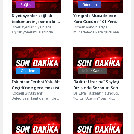
Sağlık
Gündem
Diyetisyenler sağlıklı
Yangınla Mücadelede
toplumun inşasında kilit
Kara Gücüne 101 Yeni
Diyetisyenlerin yalnızca
Orman yangınlarıyla
rol üstleniyor
Araç Eklendi
ağırlık yönetimi alanında
mücadelede kara gücü yeni
değil, hastalıkların
araçlarla büyüyor. Tarım ve
önlenmesi ve tedavisinde de
Orman Bakanlığı Orman
önemli sorumluluklar
Genel Müdürlüğü...
üstlendiğini belirten...
Gündem
Kültür Sanat
Eskihisar Feribot Yolu Alt
“Kültür Üzerine” Söyleşi
Geçidi’nde gece mesaisi
Dizisinde Sezonun Son
Kocaeli Büyükşehir
Dr. Ziya Taşkent’in sunduğu
Konuğu Prof. Dr. Erkan
Belediyesi, kent genelinde
“Kültür Üzerine” başlıklı
Saka Oldu!
ulaşım güvenliği ve sürüş
söyleşi serisi, kültür
konforunu artırmaya yönelik
kavramını tarihî
bakım çalışmalarına 7/24...
kökenlerinden günümüzün
dönüşen...