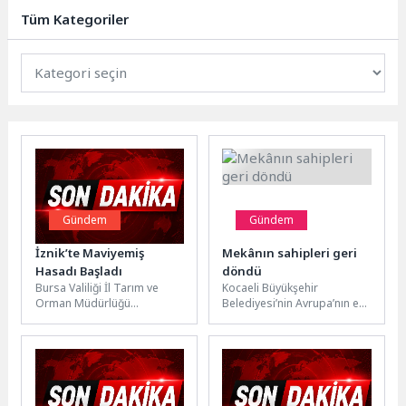
olabiliyor. Ağrının en...
Tüm Kategoriler
Gündem
Gündem
İznik’te Maviyemiş
Mekânın sahipleri geri
Hasadı Başladı
döndü
Bursa Valiliği İl Tarım ve
Kocaeli Büyükşehir
Orman Müdürlüğü
Belediyesi’nin Avrupa’nın en
tarafından yürütülen
büyük çevre projesi olarak
“Organik Tarımın
hayata geçirdiği “İzmit
Yaygınlaştırılması ve
Körfezi Dip Çamuru...
Kontrolü Projesi”...