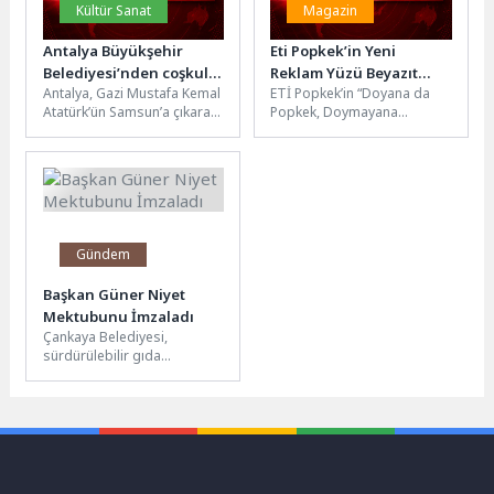
Kültür Sanat
Magazin
Antalya Büyükşehir
Eti Popkek’in Yeni
Belediyesi’nden coşkulu
Reklam Yüzü Beyazıt
Antalya, Gazi Mustafa Kemal
ETİ Popkek’in “Doyana da
19 Mayıs kutlaması
Öztürk Oldu!
Atatürk’ün Samsun’a çıkarak
Popkek, Doymayana
kurtuluş mücadelesini
Popkek” sloganıyla hayata
başlattığı 19 Mayıs’ın 107.
geçirdiği iletişim
Yıldönümünü büyük...
kampanyası, Türkiye'yi
kahkahaya doyuran...
Gündem
Başkan Güner Niyet
Mektubunu İmzaladı
Çankaya Belediyesi,
sürdürülebilir gıda
politikalarını uluslararası
platforma taşıma hedefi
doğrultusunda önemli bir
adım attı. Belediye...