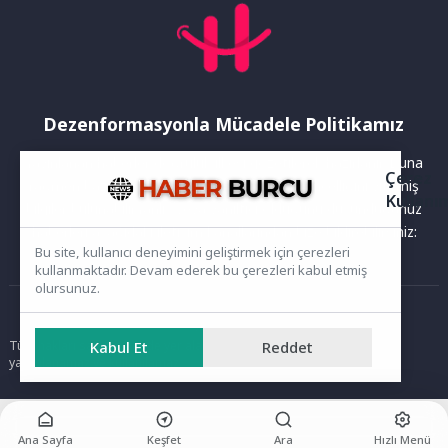
Dezenformasyonla Mücadele Politikamız
Yayınlanan haberler doğruluk ilkesi gözetilerek hazırlanır. Buna
Çerez
rağmen bazı içeriklerde eksik, hatalı veya güncelliğini yitirmiş
Kullanı
bilgiler bulunabilir.Yanlış veya yanıltıcı olduğunu düşündüğünüz
haberleri aşağıdaki iletişim kanallarından bize bildirebilirsiniz:
Bu site, kullanıcı deneyimini geliştirmek için çerezleri
kullanmaktadır. Devam ederek bu çerezleri kabul etmiş
olursunuz.
Ana Sayfa
Tüm hakları saklıdır. Sitede yer alan içerikler izinsiz kopyalanamaz,
Kabul Et
Reddet
yayımlanamaz ve kullanılamaz.
Ana Sayfa
Keşfet
Ara
Hızlı Menü