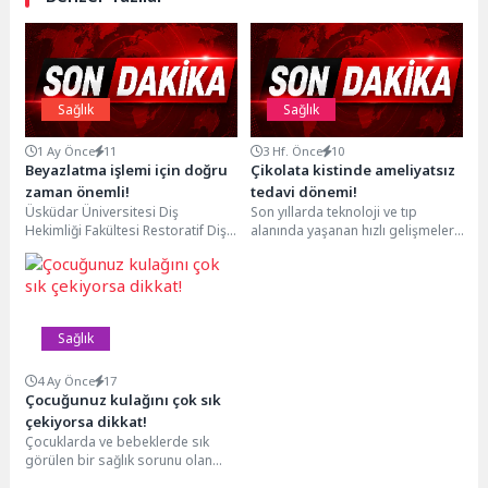
Sağlık
Sağlık
1 Ay Önce
11
3 Hf. Önce
10
Beyazlatma işlemi için doğru
Çikolata kistinde ameliyatsız
zaman önemli!
tedavi dönemi!
Üsküdar Üniversitesi Diş
Son yıllarda teknoloji ve tıp
Hekimliği Fakültesi Restoratif Diş
alanında yaşanan hızlı gelişmeler,
Tedavisi Anabilim Dalı Başkanı Dr.
halk arasında ‘çikolata kisti’ olarak
Öğr. Üyesi Özge...
bilinen...
Sağlık
4 Ay Önce
17
Çocuğunuz kulağını çok sık
çekiyorsa dikkat!
Çocuklarda ve bebeklerde sık
görülen bir sağlık sorunu olan
kulak ağrısının birçok sebebi