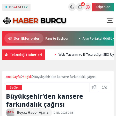
2
Kriptolar
USD
44.64 TRY
Son Eklenenler
bile World Cup Heyecanı Paris’te Başlıyor
Altın Portakal ödüllü yöne
Teknoloji Haberleri
Web Tasarım ve E-Ticaret İçin SEO Uy
Ana Sayfa
Sağlık
Büyükşehir’den kansere farkındalık çağrısı
Sağlık
0
Büyükşehir’den kansere
farkındalık çağrısı
Beyaz Haber Ajansı
10 Nis 2026 09:31