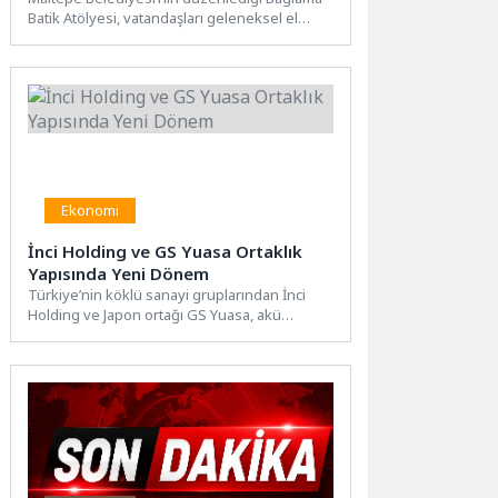
Batik Atölyesi, vatandaşları geleneksel el
sanatlarıyla buluşturuyor. Katılımcılar,
uygulamalı eğitimlerle kendi...
Ekonomi
İnci Holding ve GS Yuasa Ortaklık
Yapısında Yeni Dönem
Türkiye’nin köklü sanayi gruplarından İnci
Holding ve Japon ortağı GS Yuasa, akü
sektöründe faaliyet gösteren...