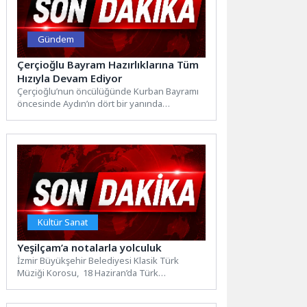
Gündem
Çerçioğlu Bayram Hazırlıklarına Tüm
Hızıyla Devam Ediyor
Çerçioğlu’nun öncülüğünde Kurban Bayramı
öncesinde Aydın’ın dört bir yanında
gerçekleştirilen çalışmalar tüm hızıyla sürüyor.
Aydın...
Kültür Sanat
Yeşilçam’a notalarla yolculuk
İzmir Büyükşehir Belediyesi Klasik Türk
Müziği Korosu, 18 Haziran’da Türk
sinemasının unutulmaz film müziklerini Aşık...