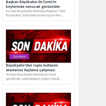
Başkan Büyükakın ile İzmit’in
köylerinde sımsıcak görüntüler
Kocaeli Büyükşehir Belediye Başkanı Tahir
Büyükakın, İzmit Balören’de köyün ileri
gelenlerini ve hastaları ziyaret etti....
Gündem
Büyükşehir’den toplu kullanım
alanlarına ilaçlama çalışması
Antalya Büyükşehir Belediyesi Kent
genelinde vatandaşların yoğun olarak
kullandığı alanlarda ilaçlama çalışmalarını
aralıksız sürdürüyor. Antalya Büyükşehir...