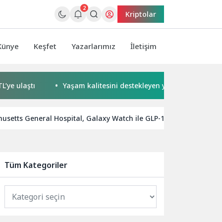
2
Kriptolar
Künye
Keşfet
Yazarlarımız
İletişim
laştı
Yaşam kalitesini destekleyen yapay zekâ hizmetleri ak
etts General Hospital, Galaxy Watch ile GLP-1 tedavisinin takibin
Tüm Kategoriler