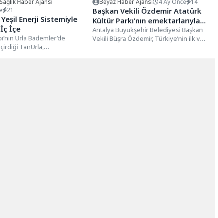
 Sağlık Haber Ajansı
Beyaz Haber Ajansı
4 Ay Önce
14
e
21
Başkan Vekili Özdemir Atatürk
Yeşil Enerji Sistemiyle
Kültür Parkı’nın emektarlarıyla
İç İçe
buluştu
Antalya Büyükşehir Belediyesi Başkan
ı’nın Urla Bademler’de
Vekili Büşra Özdemir, Türkiye’nin ilk ve
irdiği TanUrla,
tek Yeşil Bayrak ödülüne layık...
ilir yeşil enerji konseptiyle
gılı ve çevresiyle
 bir yaşam...