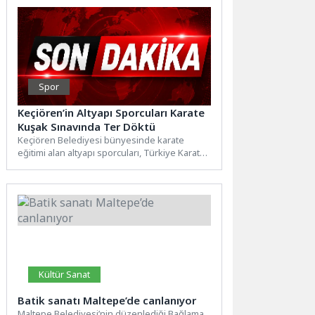
Spor
Keçiören’in Altyapı Sporcuları Karate
Kuşak Sınavında Ter Döktü
Keçiören Belediyesi bünyesinde karate
eğitimi alan altyapı sporcuları, Türkiye Karate
Federasyonu tarafından düzenlenen 2.
Dönem...
Kültür Sanat
Batik sanatı Maltepe’de canlanıyor
Maltepe Belediyesi’nin düzenlediği Bağlama