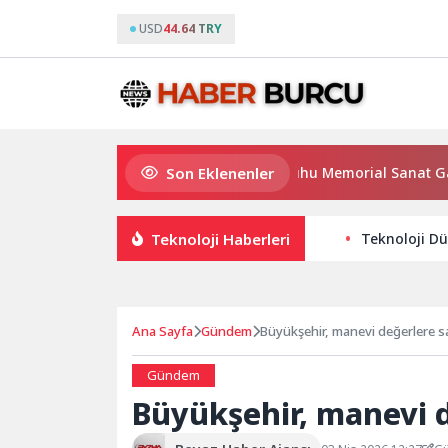
USD
44.64 TRY
Son Eklenenler
Boğaz’ın Kıtaları Birleştiren Ruhu Memorial Sanat Galerile
Teknoloji Haberleri
Teknoloji Dü
Ana Sayfa
Gündem
Büyükşehir, manevi değerlere sa
Gündem
Büyükşehir, manevi d