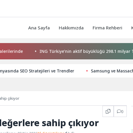
Ana Sayfa
Hakkımızda
Firma Rehberi
rinde
ING Türkiye’nin aktif büyüklüğü 298.1 milyar TL’ye u
nyasında SEO Stratejileri ve Trendler
Samsung ve Massachus
hip çıkıyor
0
eğerlere sahip çıkıyor