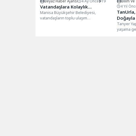
Beyaz Haber Ajansı
4 Ay Önce
19
Bilim Ve
Vatandaşlara Kolaylık…
4 Yıl Önc
TanUrla, 
Manisa Büyükşehir Belediyesi,
Doğayla 
vatandaşların toplu ulaşım
hizmetlerinden daha hızlı ve kolay
Tanyer Yap
yararlanabilmesi için ManisaKart
yaşama geç
hizmet...
sürdürüleb
doğaya say
bütünleşen