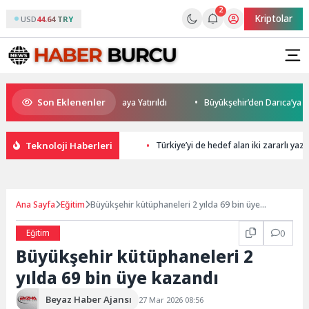
2
Kriptolar
USD
44.64 TRY
Son Eklenenler
ve Yatırım Potansiyeli Masaya Yatırıldı
Büyükşehir’den Darıca’ya moder
Teknoloji Haberleri
Türkiye’yi de hedef alan iki zararlı ya
Ana Sayfa
Eğitim
Büyükşehir kütüphaneleri 2 yılda 69 bin üye
kazandı
Eğitim
0
Büyükşehir kütüphaneleri 2
yılda 69 bin üye kazandı
Beyaz Haber Ajansı
27 Mar 2026 08:56