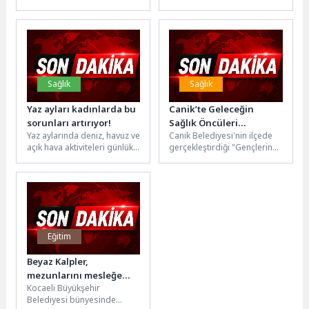
kapsamlı yenileme çalışması
Altın Portakal Film Festivali,
başlattı. FIBA standartlarına
24-31 Ekim 2026 tarihleri...
uygun yeni...
Sağlık
Sağlık
Yaz ayları kadınlarda bu
Canik’te Geleceğin
sorunları artırıyor!
Sağlık Öncüleri
Yaz aylarında deniz, havuz ve
Canik Belediyesi'nin ilçede
Projeleriyle Hayran
açık hava aktiviteleri günlük
gerçekleştirdiği "Gençlerin
Bıraktı
yaşamın vazgeçilmez bir
Fikirleriyle Sağlıkta Yeni
parçası haline geliyor....
Ufuklar" proje yarışmasında
ödül heyecanı yaşandı. Canik
Belediyesi,...
Eğitim
Beyaz Kalpler,
mezunlarını mesleğe
Kocaeli Büyükşehir
uğurladı
Belediyesi bünyesinde