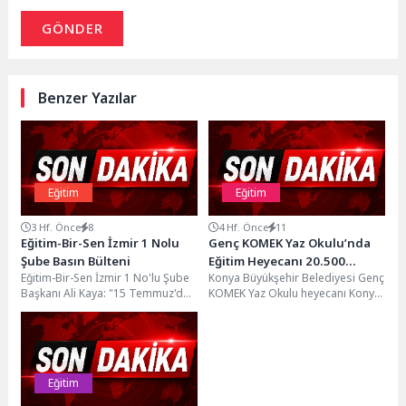
GÖNDER
Benzer Yazılar
Eğitim
Eğitim
3 Hf. Önce
8
4 Hf. Önce
11
Eğitim-Bir-Sen İzmir 1 Nolu
Genç KOMEK Yaz Okulu’nda
Şube Basın Bülteni
Eğitim Heyecanı 20.500
Eğitim-Bir-Sen İzmir 1 No'lu Şube
Konya Büyükşehir Belediyesi Genç
Öğrenci ile Başladı
Başkanı Ali Kaya: "15 Temmuz'da
KOMEK Yaz Okulu heyecanı Konya
Vatan ve Millet Düşmanlarına
genelinde 20 bin 500 öğrencinin
İzin...
katılımıyla...
Eğitim