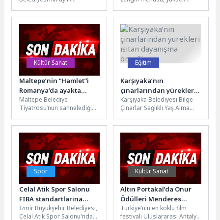
elektronik bülteni Hep
hijyen standartları ve bütçe
Birlikte İzmir’in mart sayısı
dostu fiyatlarıyla şehrin
yayımlandı. Kadın ve Aile...
gürültüsünden kaçıp...
Kültür Sanat
Eğitim
Maltepe’nin “Hamlet”i
Karşıyaka’nın
Romanya’da ayakta
çınarlarından yürekleri
Maltepe Belediye
Karşıyaka Belediyesi Bilge
alkışlandı
ısıtan dayanışma örneği
Tiyatrosu’nun sahnelediği
Çınarlar Sağlıklı Yaş Alma
“Hamlet” oyunu, Avrupa’nın
Merkezi örgü kursu üyeleri,
en prestijli festivallerinden
kalpleri ısıtan bir sosyal...
biri olan Babel Tiyatro
Festivali’nde...
Spor
Kültür Sanat
Celal Atik Spor Salonu
Altın Portakal’da Onur
FIBA standartlarına
Ödülleri Menderes
İzmir Büyükşehir Belediyesi,
Türkiye’nin en köklü film
kavuşuyor
Samancılar ve Tilbe
Celal Atik Spor Salonu'nda
festivali Uluslararası Antalya
Saran’a