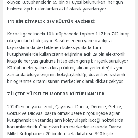
oluyor. Kütüphanelerin 69 bin 91 üyesi bulunurken, her gün
binlerce kişi bu alanlardan aktif olarak yararlanıyor.
117 BİN KİTAPLIK DEV KÜLTÜR HAZİNESİ
Kocaeli genelindeki 10 kütüphanede toplam 117 bin 742 kitap
okuyucularla buluşuyor. Basılı eserlerin yanı sıra dijital
kaynaklarla da desteklenen koleksiyonlarla tüm
kütüphanelerde kullanıcıların erişimine açık 29 bin elektronik
kitap ile her yaş grubuna hitap eden geniş bir içerik sunuluyor.
Kütüphaneler yalnızca kitap ödünç alınan yerler değil, aynı
zamanda bilgiye erişimin kolaylaştırıldığı, düzenli ve sistemli
bir öğrenme ortamı sunan merkezler olarak dikkat çekiyor.
7 İLÇEDE YÜKSELEN MODERN KÜTÜPHANELER
2024’ten bu yana İzmit, Çayırova, Darıca, Derince, Gebze,
Gölcük ve Dilovası başta olmak üzere birçok ilçede açılan
kütüphaneler, vatandaşların kolay ulaşabileceği noktalarda
konumlandırıldı. Öne çıkan bazı merkezler arasında Darıca
Millet Kütüphanesi 20 binden fazla kitabı ve 300 kişilik