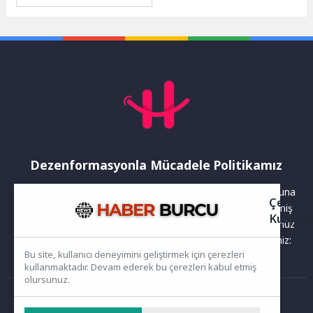
faaliyet gösteren Beyaz
Kalpler Eğitim ve Gelişim
Merkezi, mesleki eğitimlerini
tamamlayan...
Dezenformasyonla Mücadele Politikamız
Yayınlanan haberler doğruluk ilkesi gözetilerek hazırlanır. Buna
Çerez
rağmen bazı içeriklerde eksik, hatalı veya güncelliğini yitirmiş
Kullanı
bilgiler bulunabilir.Yanlış veya yanıltıcı olduğunu düşündüğünüz
haberleri aşağıdaki iletişim kanallarından bize bildirebilirsiniz:
Bu site, kullanıcı deneyimini geliştirmek için çerezleri
kullanmaktadır. Devam ederek bu çerezleri kabul etmiş
olursunuz.
Ana Sayfa