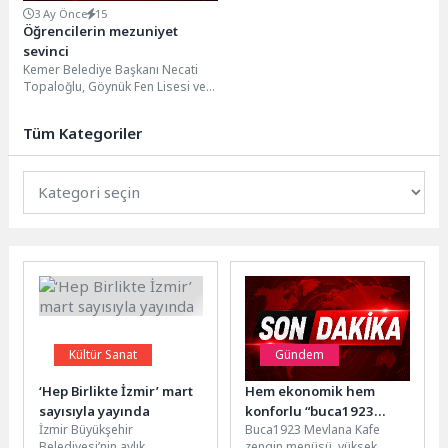
3 Ay Önce
15
Öğrencilerin mezuniyet
sevinci
Kemer Belediye Başkanı Necati
Topaloğlu, Göynük Fen Lisesi ve
Ünal Aysal Anadolu Lisesi'nin
mezuniyet törenine...
Tüm Kategoriler
Kültür Sanat
Gündem
‘Hep Birlikte İzmir’ mart
Hem ekonomik hem
sayısıyla yayında
konforlu “buca1923
İzmir Büyükşehir
Buca1923 Mevlana Kafe
Mevlana Kafe”
Belediyesi’nin aylık
zengin menüsü, yüksek