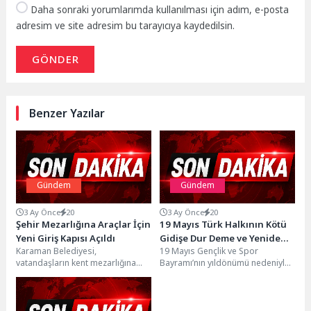
Daha sonraki yorumlarımda kullanılması için adım, e-posta
adresim ve site adresim bu tarayıcıya kaydedilsin.
GÖNDER
Benzer Yazılar
Gündem
Gündem
3 Ay Önce
20
3 Ay Önce
20
Şehir Mezarlığına Araçlar İçin
19 Mayıs Türk Halkının Kötü
Yeni Giriş Kapısı Açıldı
Gidişe Dur Deme ve Yeniden
Karaman Belediyesi,
19 Mayıs Gençlik ve Spor
Küllerinden Doğma
vatandaşların kent mezarlığına
Bayramı’nın yıldönümü nedeniyle
İradesidir
daha rahat ve kolay ulaşım
bir mesaj yayınlayan Ege İhracatçı
sağlayabilmesi için kent
Birlikleri Koordinatör...
mezarlığının doğu...