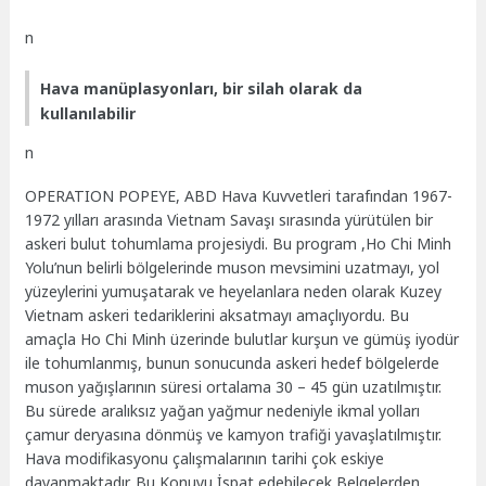
n
Hava manüplasyonları, bir silah olarak da
kullanılabilir
n
OPERATION POPEYE, ABD Hava Kuvvetleri tarafından 1967-
1972 yılları arasında Vietnam Savaşı sırasında yürütülen bir
askeri bulut tohumlama projesiydi. Bu program ,Ho Chi Minh
Yolu’nun belirli bölgelerinde muson mevsimini uzatmayı, yol
yüzeylerini yumuşatarak ve heyelanlara neden olarak Kuzey
Vietnam askeri tedariklerini aksatmayı amaçlıyordu. Bu
amaçla Ho Chi Minh üzerinde bulutlar kurşun ve gümüş iyodür
ile tohumlanmış, bunun sonucunda askeri hedef bölgelerde
muson yağışlarının süresi ortalama 30 – 45 gün uzatılmıştır.
Bu sürede aralıksız yağan yağmur nedeniyle ikmal yolları
çamur deryasına dönmüş ve kamyon trafiği yavaşlatılmıştır.
Hava modifikasyonu çalışmalarının tarihi çok eskiye
dayanmaktadır. Bu Konuyu İspat edebilecek Belgelerden