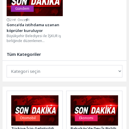
Gündem
2 Hf. Önce
1
Gonca’da istihdama uzanan
köprüler kuruluyor
Büyükşehir Belediyesi ile İŞKUR iş
birliğinde düzenlenen
“İstihdamda Ben de Varım”
programı, özel gereksinimli
Tüm Kategoriler
bireyleri...
Otomobil
Ekonomi
Türkiye İçin Geliştirildi,
Bakırköy’de Dev İş Birliği