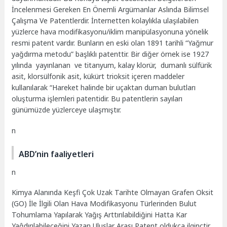
İncelenmesi Gereken En Önemli Argümanlar Aslında Bilimsel
Çalışma Ve Patentlerdir. İnternetten kolaylıkla ulaşılabilen
yüzlerce hava modifikasyonu/iklim manipülasyonuna yönelik
resmi patent vardır. Bunların en eski olan 1891 tarihli “Yağmur
yağdırma metodu” başlıklı patenttir. Bir diğer örnek ise 1927
yılında yayınlanan ve titanyum, kalay klorür, dumanlı sülfürik
asit, klorsülfonik asit, kükürt trioksit içeren maddeler
kullanılarak “Hareket halinde bir uçaktan duman bulutları
oluşturma işlemleri patentidir. Bu patentlerin sayıları
günümüzde yüzlerceye ulaşmıştır.
n
ABD’nin faaliyetleri
n
Kimya Alanında Keşfi Çok Uzak Tarihte Olmayan Grafen Oksit
(GO) İle İlgili Olan Hava Modifikasyonu Türlerinden Bulut
Tohumlama Yapılarak Yağış Arttırılabildiğini Hatta Kar
Yaĝdırılabileceğini Yazan Uluslar Arası Patent oldukça ilginçtir.