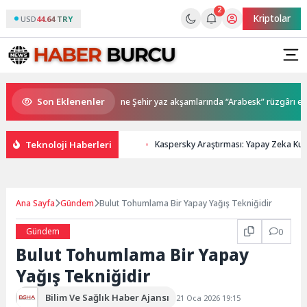
2
Kriptolar
USD
44.64 TRY
Son Eklenenler
ini buldu
Anne Şehir yaz akşamlarında “Arabesk” rüzgârı esti
Teknoloji Haberleri
Kaspersky Araştırması: Yapay Zeka Kull
Ana Sayfa
Gündem
Bulut Tohumlama Bir Yapay Yağış Tekniğidir
Gündem
0
Bulut Tohumlama Bir Yapay
Yağış Tekniğidir
Bilim Ve Sağlık Haber Ajansı
21 Oca 2026 19:15