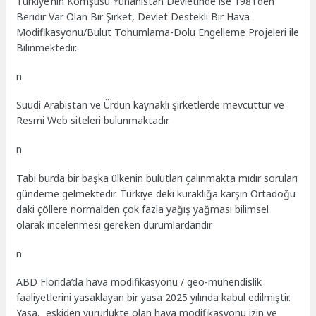
Türkiye’nin Komşusu Yunanistan Devletinde ise 1981’den
Beridir Var Olan Bir Şirket, Devlet Destekli Bir Hava
Modifikasyonu/Bulut Tohumlama-Dolu Engelleme Projeleri ile
Bilinmektedir.
n
Suudi Arabistan ve Ürdün kaynaklı şirketlerde mevcuttur ve
Resmi Web siteleri bulunmaktadır.
n
Tabi burda bir başka ülkenin bulutları çalınmakta mıdır soruları
gündeme gelmektedir. Türkiye deki kuraklığa karşın Ortadoğu
daki çöllere normalden çok fazla yağış yağması bilimsel
olarak incelenmesi gereken durumlardandır
n
ABD Florida’da hava modifikasyonu / geo-mühendislik
faaliyetlerini yasaklayan bir yasa 2025 yılında kabul edilmiştir.
Yasa, eskiden yürürlükte olan hava modifikasyonu izin ve