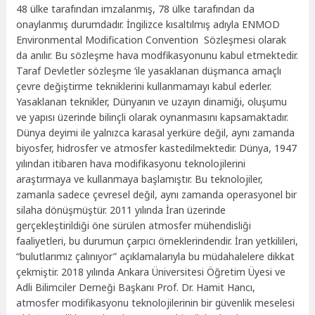
48 ülke tarafından imzalanmış, 78 ülke tarafından da
onaylanmış durumdadır. İngilizce kısaltılmış adıyla ENMOD
Environmental Modification Convention Sözleşmesi olarak
da anılır. Bu sözleşme hava modfikasyonunu kabul etmektedir.
Taraf Devletler sözleşme ‘ile yasaklanan düşmanca amaçlı
çevre değiştirme tekniklerini kullanmamayı kabul ederler.
Yasaklanan teknikler, Dünyanın ve uzayın dinamiği, oluşumu
ve yapısı üzerinde bilinçli olarak oynanmasını kapsamaktadır.
Dünya deyimi ile yalnızca karasal yerküre değil, aynı zamanda
biyosfer, hidrosfer ve atmosfer kastedilmektedir. Dünya, 1947
yılından itibaren hava modifikasyonu teknolojilerini
araştırmaya ve kullanmaya başlamıştır. Bu teknolojiler,
zamanla sadece çevresel değil, aynı zamanda operasyonel bir
silaha dönüşmüştür. 2011 yılında İran üzerinde
gerçekleştirildiği öne sürülen atmosfer mühendisliği
faaliyetleri, bu durumun çarpıcı örneklerindendir. İran yetkilileri,
“bulutlarımız çalınıyor” açıklamalarıyla bu müdahalelere dikkat
çekmiştir. 2018 yılında Ankara Üniversitesi Öğretim Üyesi ve
Adli Bilimciler Derneği Başkanı Prof. Dr. Hamit Hancı,
atmosfer modifikasyonu teknolojilerinin bir güvenlik meselesi