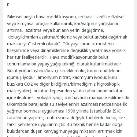
n
Bilimsel adıyla hava modifikasyonu, en basit tarifi ile fiziksel
veya kimyasal araçlar kullanılarak; kar/yağmur yağışlarını
artırma, azaltma veya bunların yerini değiştirme,
dolu/yıldırımları azaltma/önleme veya bulutları/sisi dağıtmak
maksadıyla” istemli olarak” Dünyayı saran atmosferin
bileşiminde veya dinamiklerinde değişiklik yaratmaya yönelik
her tür faaliyetlerdir . Hava modifikasyonunda bulut
tohumlama bir yapay yağış tekniği olarak kullanılmaktadır.
Bulut yoğunlaştırıcı/buz çekirdekleri oluşturan maddelerin
(gümüş iyodür ,amonyum nitrat, kadmiyum iyodür, kuru
buz/katı CO2 ve diğer bildiğimiz/bilmediğimiz higroskopik
materyaller) bulutun tepesinden ya da tabanından bulutun
içine iletilmesi yoluyla yağış için havanın manipüle edilmesidir.
Ülkemizde barajlarda su seviyelerinin azalması neticesinde ilk
yağmur bombası uygulaması 1990 yılında İstanbul’da İSKİ
tarafından yapılmış, daha sonra değişik tarihlerde birkaç kez
farklı şehirlerde uygulanmıştır. Bu teknik her ne kadar doğal
bulutlardan düşen kar/yağmur yağış miktarını artırmak için