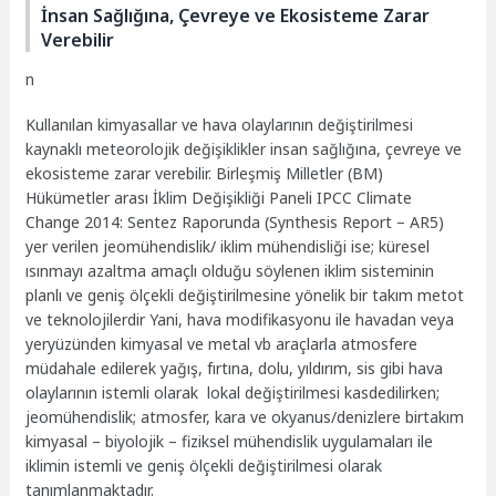
İnsan Sağlığına, Çevreye ve Ekosisteme Zarar
Verebilir
n
Kullanılan kimyasallar ve hava olaylarının değiştirilmesi
kaynaklı meteorolojik değişiklikler insan sağlığına, çevreye ve
ekosisteme zarar verebilir. Birleşmiş Milletler (BM)
Hükümetler arası İklim Değişikliği Paneli IPCC Climate
Change 2014: Sentez Raporunda (Synthesis Report – AR5)
yer verilen jeomühendislik/ iklim mühendisliği ise; küresel
ısınmayı azaltma amaçlı olduğu söylenen iklim sisteminin
planlı ve geniş ölçekli değiştirilmesine yönelik bir takım metot
ve teknolojilerdir Yani, hava modifikasyonu ile havadan veya
yeryüzünden kimyasal ve metal vb araçlarla atmosfere
müdahale edilerek yağış, fırtına, dolu, yıldırım, sis gibi hava
olaylarının istemli olarak lokal değiştirilmesi kasdedilirken;
jeomühendislik; atmosfer, kara ve okyanus/denizlere birtakım
kimyasal – biyolojik – fiziksel mühendislik uygulamaları ile
iklimin istemli ve geniş ölçekli değiştirilmesi olarak
tanımlanmaktadır.