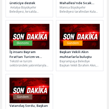
üreticiye destek
Mahallesi’nde Sıcak
Antalya Büyükşehir
Manisa Büyükşehir
Asfalt Çalışması
Belediyesi, kırsalda
Belediyesi tarafından Kula
Tamamlandı
hayvancılıkla geçimini
ilçesi Seyitali Mahallesi’nde
sağlayan üreticilere yönelik
yürütülen sıcak asfalt
desteklerini artırarak
çalışması tamamlandı.
sürdürüyor. Tarımsal
Vatandaşların ulaşımını...
Hizmetler Dairesi...
Ekonomi
Gündem
İş insanı Bayram
Başkan Vekili Akın
Fırat’tan Turizm ve
muhtarlarla buluştu
Tekstil ve turizm
Bayrampaşa Belediye
Tekstilde çifte başarı
sektöründeki yatırımlarıyla
Başkan Vekili İbrahim Akın,
adından söz ettiren
mahalle muhtarlarıyla bir
hayırsever iş insanı Bayram
araya gelerek ilçedeki
Fırat, başarı hikâyesiyle...
sorunlar, talepler ve...
Gündem
Vatandaş Sordu, Başkan