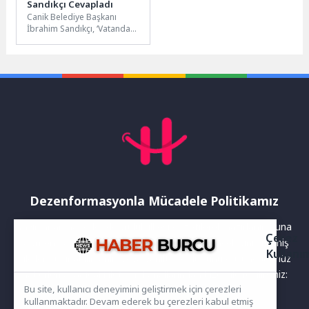
Sandıkçı Cevapladı
Canik Belediye Başkanı
İbrahim Sandıkçı, ‘Vatandaş,
Soruyor, Başkan Cevaplıyor’
programıyla Belediye Evleri
Mahallesi sakinlerinin
taleplerini...
Dezenformasyonla Mücadele Politikamız
Yayınlanan haberler doğruluk ilkesi gözetilerek hazırlanır. Buna
Çerez
rağmen bazı içeriklerde eksik, hatalı veya güncelliğini yitirmiş
Kullanı
bilgiler bulunabilir.Yanlış veya yanıltıcı olduğunu düşündüğünüz
haberleri aşağıdaki iletişim kanallarından bize bildirebilirsiniz:
Bu site, kullanıcı deneyimini geliştirmek için çerezleri
kullanmaktadır. Devam ederek bu çerezleri kabul etmiş