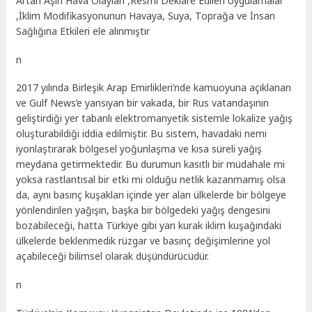
Artan Aşırı Hava Olayları ,Resmî Deklare Edilen Uygulamalar
,İklim Modifikasyonunun Havaya, Suya, Toprağa ve İnsan
Sağlığına Etkileri ele alınmıştır
n
2017 yılında Birleşik Arap Emirlikleri’nde kamuoyuna açıklanan
ve Gulf News’e yansıyan bir vakada, bir Rus vatandaşının
geliştirdiği yer tabanlı elektromanyetik sistemle lokalize yağış
oluşturabildiği iddia edilmiştir. Bu sistem, havadaki nemi
iyonlaştırarak bölgesel yoğunlaşma ve kısa süreli yağış
meydana getirmektedir. Bu durumun kasıtlı bir müdahale mi
yoksa rastlantısal bir etki mi olduğu netlik kazanmamış olsa
da, aynı basınç kuşakları içinde yer alan ülkelerde bir bölgeye
yönlendirilen yağışın, başka bir bölgedeki yağış dengesini
bozabileceği, hatta Türkiye gibi yarı kurak iklim kuşağındaki
ülkelerde beklenmedik rüzgar ve basınç değişimlerine yol
açabileceği bilimsel olarak düşündürücüdür.
n