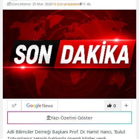
Güncelleme: 25 Mar 2026
15 Görüntüleme
11 dk.
0
Yazı Özetini Göster
Adli Bilimciler Derneği Başkanı Prof. Dr. Hamit Hancı, ‘Bulut
Tohumlama’ tekniği hakkında önemli bilgiler verdi.