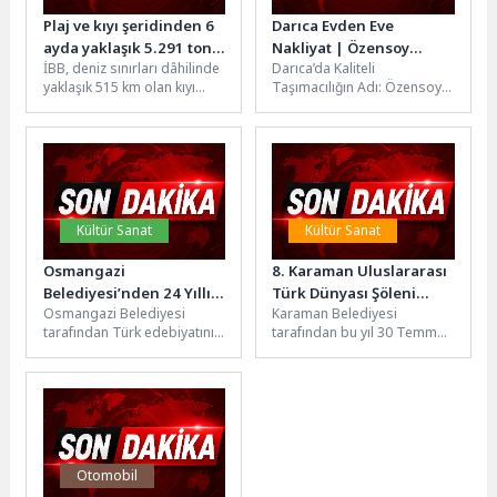
Plaj ve kıyı şeridinden 6
Darıca Evden Eve
ayda yaklaşık 5.291 ton
Nakliyat | Özensoy
İBB, deniz sınırları dâhilinde
Darıca’da Kaliteli
atık temizlendi
Bayramoğlu
yaklaşık 515 km olan kıyı
Taşımacılığın Adı: Özensoy
şeridini 49 adet mobil
Bayramoğlu Evden Eve
temizlik ekibi...
Nakliyat Darıca/Kocaeli –
Yerel ekonomiye katkı
sağlayan...
Kültür Sanat
Kültür Sanat
Osmangazi
8. Karaman Uluslararası
Belediyesi’nden 24 Yıllık
Türk Dünyası Şöleni
Osmangazi Belediyesi
Karaman Belediyesi
Edebiyat Geleneği
Büyük Bir Coşkuyla
tarafından Türk edebiyatının
tarafından bu yıl 30 Temmuz
Kutlandı
büyük ustalarından Ahmet
- 2 Ağustos tarihleri
Hamdi Tanpınar’ın hatırasını
arasında düzenlenen 8.
yaşatmak ve yeni kalemleri...
Uluslararası...
Otomobil