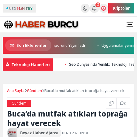
2
Kriptolar
USD
44.64 TRY
Son Eklenenler
Dış Ticaret Dengesi Analiz Raporunu Yayımladı
Uygulamalar yerini yapa
Teknoloji Haberleri
Seo Dünyasında Yenilik: Teknoloji Tren
Ana Sayfa
Gündem
Buca’da mutfak atıkları toprağa hayat verecek
Gündem
0
Buca’da mutfak atıkları toprağa
hayat verecek
Beyaz Haber Ajansı
10 Nis 2026 09:31