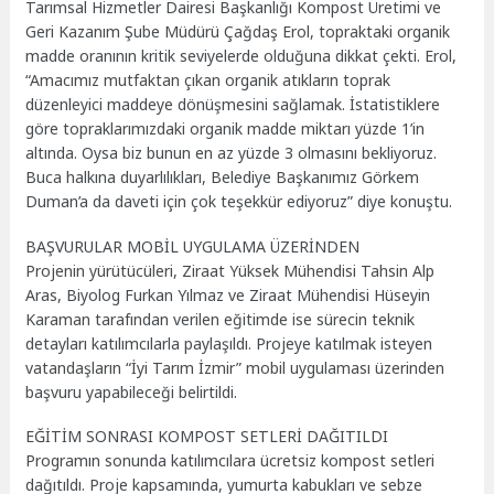
Tarımsal Hizmetler Dairesi Başkanlığı Kompost Üretimi ve
Geri Kazanım Şube Müdürü Çağdaş Erol, topraktaki organik
madde oranının kritik seviyelerde olduğuna dikkat çekti. Erol,
“Amacımız mutfaktan çıkan organik atıkların toprak
düzenleyici maddeye dönüşmesini sağlamak. İstatistiklere
göre topraklarımızdaki organik madde miktarı yüzde 1’in
altında. Oysa biz bunun en az yüzde 3 olmasını bekliyoruz.
Buca halkına duyarlılıkları, Belediye Başkanımız Görkem
Duman’a da daveti için çok teşekkür ediyoruz” diye konuştu.
BAŞVURULAR MOBİL UYGULAMA ÜZERİNDEN
Projenin yürütücüleri, Ziraat Yüksek Mühendisi Tahsin Alp
Aras, Biyolog Furkan Yılmaz ve Ziraat Mühendisi Hüseyin
Karaman tarafından verilen eğitimde ise sürecin teknik
detayları katılımcılarla paylaşıldı. Projeye katılmak isteyen
vatandaşların “İyi Tarım İzmir” mobil uygulaması üzerinden
başvuru yapabileceği belirtildi.
EĞİTİM SONRASI KOMPOST SETLERİ DAĞITILDI
Programın sonunda katılımcılara ücretsiz kompost setleri
dağıtıldı. Proje kapsamında, yumurta kabukları ve sebze