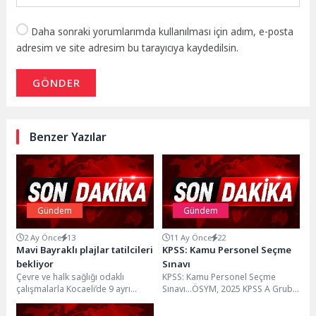
Daha sonraki yorumlarımda kullanılması için adım, e-posta
adresim ve site adresim bu tarayıcıya kaydedilsin.
GÖNDER
Benzer Yazılar
Gündem
Gündem
2 Ay Önce
13
11 Ay Önce
22
Mavi Bayraklı plajlar tatilcileri
KPSS: Kamu Personel Seçme
bekliyor
Sınavı
Çevre ve halk sağlığı odaklı
KPSS: Kamu Personel Seçme
çalışmalarla Kocaeli’de 9 ayrı
Sınavı…ÖSYM, 2025 KPSS A Grubu
plajda “Mavi Bayrak” unvanını
Sınavı hakkında duyuru yayımladı.
koruyan Büyükşehir...
KPSS sınavı...