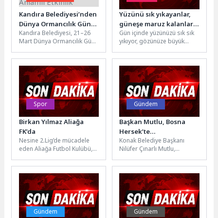
Kandıra Belediyesi’nden
Yüzünü sık yıkayanlar,
Dünya Ormancılık Günü
güneşe maruz kalanlar,
Kandıra Belediyesi, 21–26
Gün içinde yüzünüzü sık sık
ve Orman Haftası’nda
çok terleyenler dikkat!
Mart Dünya Ormancılık Günü
yıkıyor, gözünüze büyük
Anlamlı Etkinlik
ve Orman Haftası
gelen sivilcelerinizi sıkıyor,
kapsamında çevre bilincini
telefon ekranınızı silmeyi
artırmaya yönelik...
hiç...
Spor
Gündem
Birkan Yılmaz Aliağa
Başkan Mutlu, Bosna
FK’da
Hersek’te
Nesine 2.Lig’de mücadele
Konak Belediye Başkanı
Srebrenitsa’nın acısına
eden Aliağa Futbol Kulübü,
Nilüfer Çınarlı Mutlu,
ortak oldu
transfer çalışmaları
Srebrenitsa Soykırımı’nın 31.
kapsamında Birkan Yılmaz’ı
yıl dönümünde Bosna
kadrosuna kattı. Sarı-
Hersek’te düzenlenen
siyahlı...
anma...
Gündem
Gündem