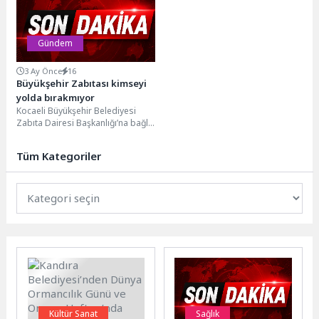
Gündem
3 Ay Önce
16
Büyükşehir Zabıtası kimseyi
yolda bırakmıyor
Kocaeli Büyükşehir Belediyesi
Zabıta Dairesi Başkanlığı’na bağlı
ekipler, kent genelinde yalnızca
denetim değil, vatandaş odaklı...
Tüm Kategoriler
Kültür Sanat
Sağlık