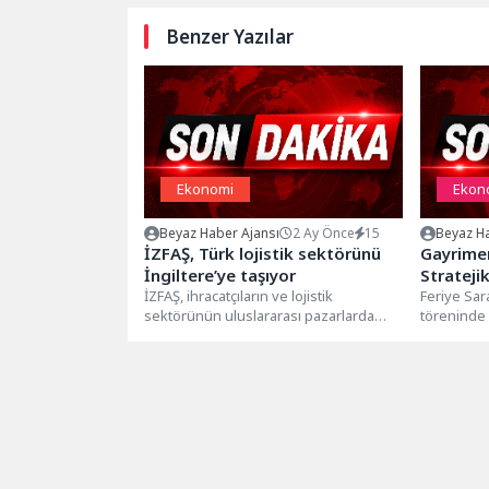
Benzer Yazılar
Ekonomi
Ekon
Beyaz Haber Ajansı
2 Ay Önce
15
Beyaz Ha
İZFAŞ, Türk lojistik sektörünü
Gayrime
İngiltere’ye taşıyor
Stratejik
İZFAŞ, ihracatçıların ve lojistik
Feriye Sa
sektörünün uluslararası pazarlarda
töreninde 
etkinliğini artırmak amacıyla
Portföy’ün
İngiltere’nin ve Avrupa’nın önde
deneyimini,
gelen...