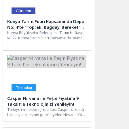
Gündem
Konya Tarım Fuarı Kapsamında Depo
No: 4’te “Toprak, Buğday, Bereket”
Konuşuldu
Konya Büyükşehir Belediyesi, Tarım Haftası
ve 22. Konya Tarım Fuarı kapsamında tarıma
olan farkındalığı artırmak...
Teknoloji
Casper Nirvana ile Peşin Fiyatına 9
Taksit’le Teknolojinizi Yenileyin!
Türkiye’nin teknoloji markası Casper, dizüstü
bilgisayar ailesinin güçlü üyeleri Nirvana X650
ve S100 modelleriyle baharın...