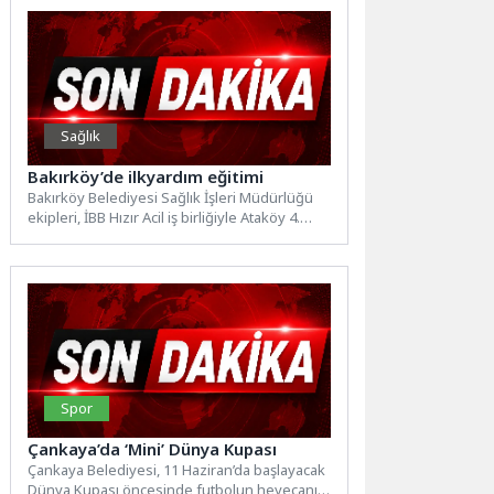
Sağlık
Bakırköy’de ilkyardım eğitimi
Bakırköy Belediyesi Sağlık İşleri Müdürlüğü
ekipleri, İBB Hızır Acil iş birliğiyle Ataköy 4.
Kısım’da vatandaşlara...
Spor
Çankaya’da ‘Mini’ Dünya Kupası
Çankaya Belediyesi, 11 Haziran’da başlayacak
Dünya Kupası öncesinde futbolun heyecanını