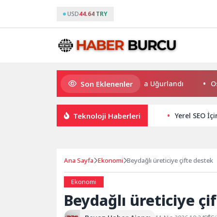
USD
44.64 TRY
Son Eklenenler
Bilgesu Erenus Son Yolculuğuna Uğurlandı
Osmangaz
Teknoloji Haberleri
Yerel SEO İç
Ana Sayfa
Ekonomi
Beydağlı üreticiye çifte destek
Ekonomi
Beydağlı üreticiye çi