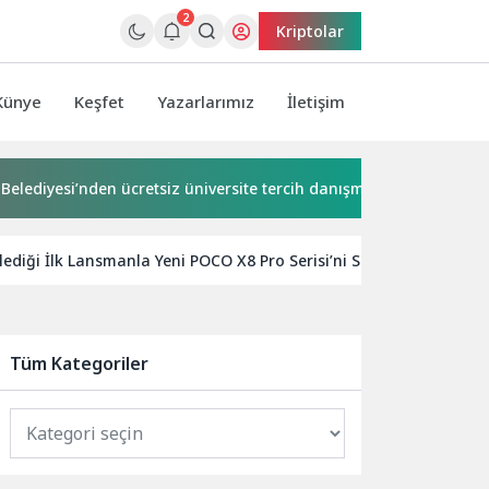
2
Kriptolar
Künye
Keşfet
Yazarlarımız
İletişim
esi’nden ücretsiz üniversite tercih danışmanlığı
2 milyona
ediği İlk Lansmanla Yeni POCO X8 Pro Serisi’ni Satışa Sundu
Tüm Kategoriler