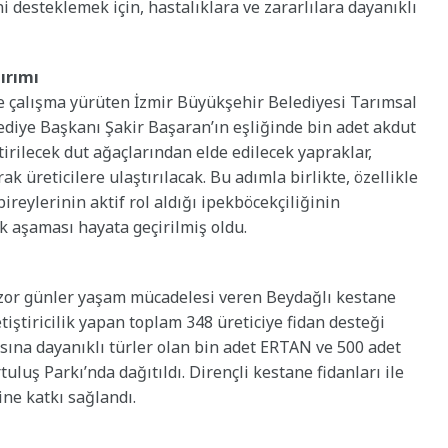
 desteklemek için, hastalıklara ve zararlılara dayanıklı
tırımı
de çalışma yürüten İzmir Büyükşehir Belediyesi Tarımsal
diye Başkanı Şakir Başaran’ın eşliğinde bin adet akdut
tirilecek dut ağaçlarından elde edilecek yapraklar,
 üreticilere ulaştırılacak. Bu adımla birlikte, özellikle
ireylerinin aktif rol aldığı ipekböcekçiliğinin
lk aşaması hayata geçirilmiş oldu.
e zor günler yaşam mücadelesi veren Beydağlı kestane
tiştiricilik yapan toplam 348 üreticiye fidan desteği
rısına dayanıklı türler olan bin adet ERTAN ve 500 adet
luş Parkı’nda dağıtıldı. Dirençli kestane fidanları ile
ne katkı sağlandı.