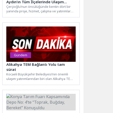
Aydın’ın Tüm İlçelerinde Ulaşım
Yatırımları Sürüyor
Çerçioğlu’nun öncülüğünde kentin dört bir
yanında proje, hizmet, çalışma ve yatırımlar
Aydınlılar ile buluşturulmaya devam...
Gündem
Alikahya TEM Bağlantı Yolu tam
sürat
Kocaeli Büyükşehir Belediyesi’nin önemli
ulaşım yatırımlarından biri olan Alikahya TEM
Bağlantı Projesi’nde çalışmalar planlandığı
şekilde...