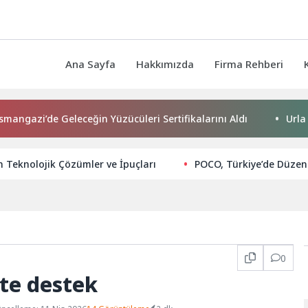
Ana Sayfa
Hakkımızda
Firma Rehberi
i’de Geleceğin Yüzücüleri Sertifikalarını Aldı
Urla Belediy
in Teknolojik Çözümler ve İpuçları
POCO, Türkiye’de Düzenl
0
fte destek