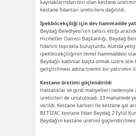
kaynaklarından biri olan kestane üretimini
kestane fidanları üreticilere dağıtıldı.
İpekböcekçiliği için dev hammadde ya
Beydağ Belediyesi’nin tahsis ettiği arazi
Hizmetler Dairesi Başkanlığı, Beydağ Bele
fidanını toprakla buluşturdu. Alanda yetiş
ipekböcekçiliğinin temel hammaddesi olarak
Beydağlı kadınlar başta olmak üzere aile b
geliştirilmesi adına önemli bir yatırımın i
Kestane üretimi güçlendirildi
Hastalıklar ve girdi maliyetleri nedeniyl
üreticileri de unutulmadı. 23 mahallede ye
verildi. Kestane kanseri ile kestane gal a
BETİZAC kestane fidan Beydağ 2 Eylül Kurtu
Beydağ’ın kestane üretimi güçlendirilmesi