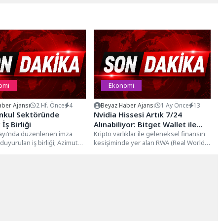
omi
Ekonomi
ber Ajansı
2 Hf. Önce
4
Beyaz Haber Ajansı
1 Ay Önce
13
nkul Sektöründe
Nvidia Hissesi Artık 7/24
 İş Birliği
Alınabiliyor: Bitget Wallet ile
rayı’nda düzenlenen imza
RWA Devrimi Başladı
Kripto varlıklar ile geleneksel finansın
duyurulan iş birliği; Azimut
kesişiminde yer alan RWA (Real World
 fon ve yatırım yönetimi
Assets – Gerçek Dünya...
...