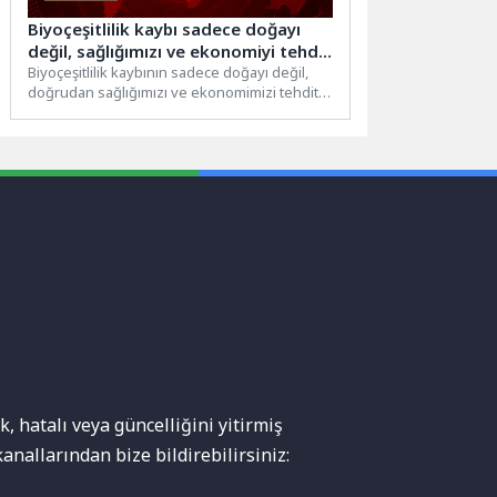
Biyoçeşitlilik kaybı sadece doğayı
değil, sağlığımızı ve ekonomiyi tehdit
ediyor
Biyoçeşitlilik kaybının sadece doğayı değil,
doğrudan sağlığımızı ve ekonomimizi tehdit
ettiğini belirten İstanbul Atlas Üniversitesi...
, hatalı veya güncelliğini yitirmiş
anallarından bize bildirebilirsiniz: