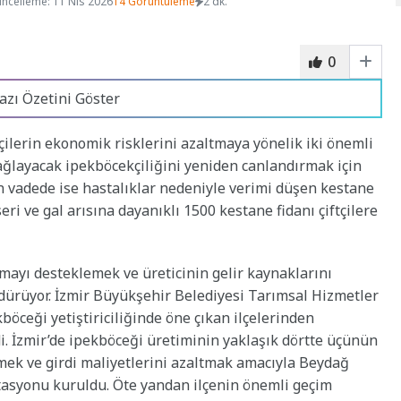
ncelleme: 11 Nis 2026
14 Görüntüleme
2 dk.
0
azı Özetini Göster
çilerin ekonomik risklerini azaltmaya yönelik iki önemli
sağlayacak ipekböcekçiliğini yeniden canlandırmak için
n vadede ise hastalıklar nedeniyle verimi düşen kestane
ri ve gal arısına dayanıklı 1500 kestane fidanı çiftçilere
nmayı desteklemek ve üreticinin gelir kaynaklarını
dürüyor. İzmir Büyükşehir Belediyesi Tarımsal Hizmetler
böceği yetiştiriciliğinde öne çıkan ilçelerinden
di. İzmir’de ipekböceği üretiminin yaklaşık dörtte üçünün
mek ve girdi maliyetlerini azaltmak amacıyla Beydağ
ntasyonu kuruldu. Öte yandan ilçenin önemli geçim