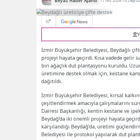
Beyaz Haber Ajansı
11 Nis 2026 10:24
Gü
Y
İzmir Büyükşehir Belediyesi, Beydağlı çift
projeyi hayata geçirdi. Kısa vadede gelir 
bin ağaçlık dut plantasyonu kuruldu. Uzu
üretimine destek olmak için, kestane kanse
dağıtıldı.
İzmir Büyükşehir Belediyesi, kırsal kalkı
çeşitlendirmek amacıyla çalışmalarını sür
Dairesi Başkanlığı, kentin kestane ve ipek
Beydağ’da iki önemli projeyi hayata geçir
karşılandığı Beydağ’da, üretimi güçlendir
Belediyesi ile protokol yapılarak dut pla