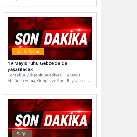
Ankara’ya taşıdı. Kanada ve Meksika...
Kültür Sanat
19 Mayıs ruhu Gebze’de de
yaşatılacak
Kocaeli Büyükşehir Belediyesi, 19 Mayıs
Atatürk’ü Anma, Gençlik ve Spor Bayramı’nı 3
güne yayılan dopdolu...
Sağlık