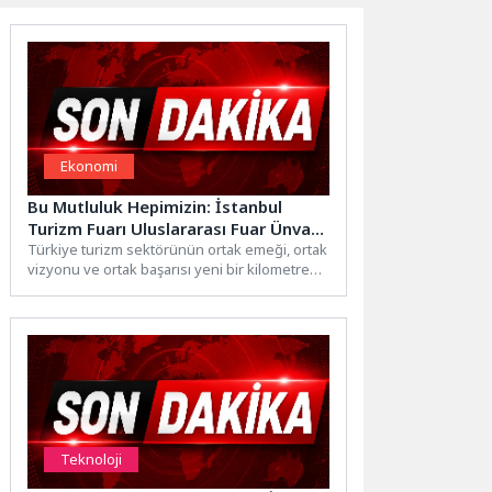
Ekonomi
Bu Mutluluk Hepimizin: İstanbul
Turizm Fuarı Uluslararası Fuar Ünvanı
Aldı
Türkiye turizm sektörünün ortak emeği, ortak
vizyonu ve ortak başarısı yeni bir kilometre
taşına ulaştı....
Teknoloji