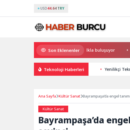
USD
44.64 TRY
Son Eklenenler
Bornova’da doğal lezzetler halkla buluşuyor
“Hobi
Teknoloji Haberleri
Yenilikçi Te
Ana Sayfa
Kültür Sanat
Bayrampaşa’da engel tanı
Kültür Sanat
Bayrampaşa’da enge