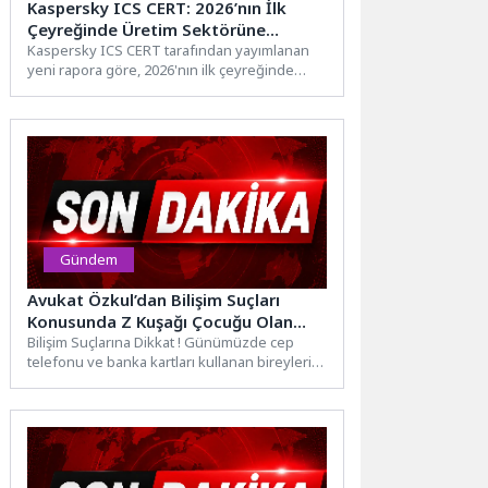
Kaspersky ICS CERT: 2026’nın İlk
Çeyreğinde Üretim Sektörüne
Yönelik Siber Saldırılarda Artış
Kaspersky ICS CERT tarafından yayımlanan
yeni rapora göre, 2026'nın ilk çeyreğinde
Görüldü
dünya genelinde zararlı içeriklerin
engellendiği endüstriyel...
Gündem
Avukat Özkul’dan Bilişim Suçları
Konusunda Z Kuşağı Çocuğu Olan
Ailelere Öneriler
Bilişim Suçlarına Dikkat ! Günümüzde cep
telefonu ve banka kartları kullanan bireylerin
dolandırıldıklarına ilişkin çok...