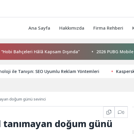
Ana Sayfa
Hakkımızda
Firma Rehberi
 Bahçeleri Hâlâ Kapsam Dışında”
2026 PUBG Mobile World 
knoloji ile Tanışın: SEO Uyumlu Reklam Yöntemleri
Kaspersk
mayan doğum günü sevinci
0
l tanımayan doğum günü