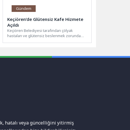
Gündem
Keçiören’de Glütensiz Kafe Hizmete
Açıldı
Keçiören Belediyesi tarafından çölyak
hastaları ve glütensiz beslenmek zorunda
olan vatandaşlar için Aşağı Eğlence
Mahallesi’nde...
, hatalı veya güncelliğini yitirmiş