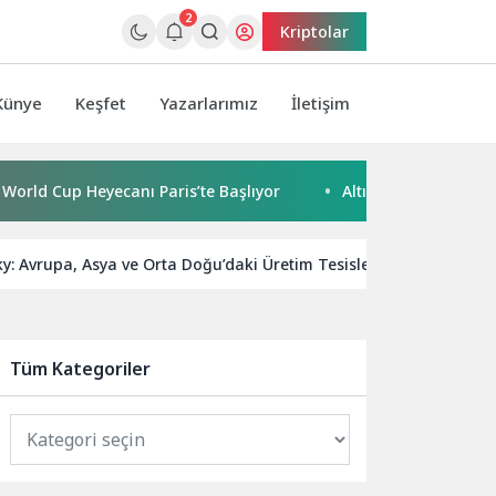
2
Kriptolar
Künye
Keşfet
Yazarlarımız
İletişim
Cup Heyecanı Paris’te Başlıyor
Altın Portakal ödüllü yöne
y: Avrupa, Asya ve Orta Doğu’daki Üretim Tesislerini Hedef Alan Çok
Tüm Kategoriler