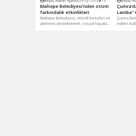
Beyaz Haber Ajansı
4 Ay Önce
19
Beyaz Ha
Maltepe Belediyesi’nden otizm
Çumra’da
farkındalık etkinlikleri
Lamba” G
Maltepe Belediyesi, otizmli bireyleri ve
Buluştu
Çumra Bel
ailelerini desteklemek, sosyal hayata
edilen kült
katılımlarına katkı sağlamak amacıyla “2
kapsamınd
Nisan...
oyuncuları 