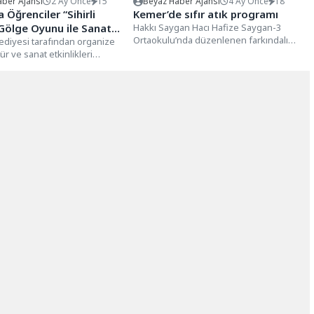
ber Ajansı
2 Ay Önce
15
Beyaz Haber Ajansı
4 Ay Önce
18
 Öğrenciler “Sihirli
Kemer’de sıfır atık programı
ölge Oyunu ile Sanatla
Hakkı Saygan Hacı Hafize Saygan-3
Ortaokulu’nda düzenlenen farkındalık
ediyesi tarafından organize
etkinliğine, Kemer Belediye Başkan
ür ve sanat etkinlikleri
Yardımcısı Furkan Üstündağ,...
a, Trabzon Devlet Tiyatrosu
tarafından...