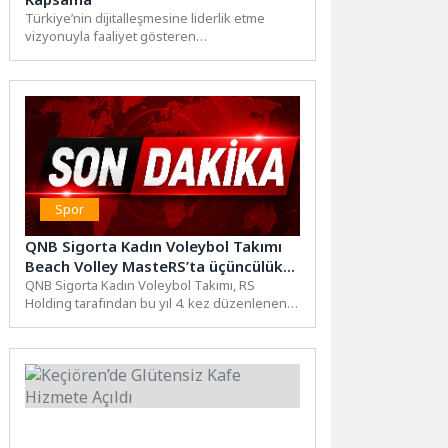
Türkiye’nin dijitalleşmesine liderlik etme
vizyonuyla faaliyet gösteren
Vodafone, 5G’deki kapsama gücünü
artırmaya devam ediyor. Uluslararası
bağımsız...
Spor
QNB Sigorta Kadın Voleybol Takımı
Beach Volley MasteRS’ta üçüncülük
kupasının sahibi oldu
QNB Sigorta Kadın Voleybol Takımı, RS
Holding tarafından bu yıl 4. kez düzenlenen
Beach Volley...