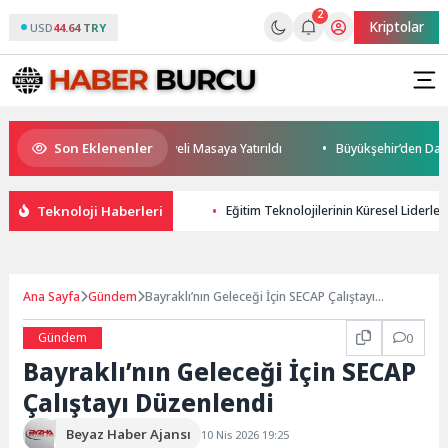
2
Kriptolar
USD
44.64 TRY
Son Eklenenler
leceği ve Yatırım Potansiyeli Masaya Yatırıldı
Büyükşehir’den Darıca’y
Teknoloji Haberleri
Eğitim Teknolojilerinin Küresel Liderle
Ana Sayfa
Gündem
Bayraklı’nın Geleceği İçin SECAP Çalıştayı
Düzenlendi
Gündem
0
Bayraklı’nın Geleceği İçin SECAP
Çalıştayı Düzenlendi
Beyaz Haber Ajansı
10 Nis 2026 19:25