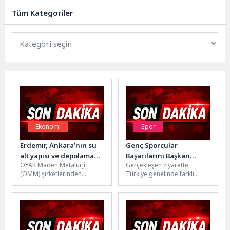
misafirlerinden Merve Serel ile...
Tüm Kategoriler
Ekonomi
Spor
Erdemir, Ankara’nın su
Genç Sporcular
alt yapısı ve depolama
Başarılarını Başkan
OYAK Maden Metalürji
Gerçekleşen ziyarette,
projelerinin çelik
Kocaman’la Paylaştı
(OMM) şirketlerinden
Türkiye genelinde farklı
tedarikçisi oldu
Erdemir, YDA Group ile çelik
branşlarda önemli başarılar
rulo tedariğine yönelik satış
elde ederek Kartepe’yi
sözleşmesi...
başarıyla temsil eden genç...