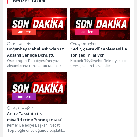
Benzer Yazılar
Gündem
Gündem
2 Hf. Önce
1
4 Ay Önce
14
Doğanbey Mahallesi’nde Yaz
Cedit, çevre düzenlemesi ile
Akşamı Şenliğe Dönüştü
son şeklini alıyor
Osmangazi Belediyesi’nin yaz
Kocaeli Büyükşehir Belediyesi’nin
akşamlarına renk katan Mahalle
Çevre, Şehircilik ve İklim
Şenlikleri, Doğanbey
Değişikliği Bakanlığı ile birlikte
Mahallesi’nde yoğun katılımla
yürüttüğü “Cedit Kentsel
gerçekleşti. Çocuklar için...
Dönüşüm...
Gündem
3 Ay Önce
17
Anne Taksinin ilk
misafirlerine ‘Anne çantası’
Kemer Belediye Başkanı Necati
Topaloğlu öncülüğünde başlatılan
Anne Taksi projesinin ilk