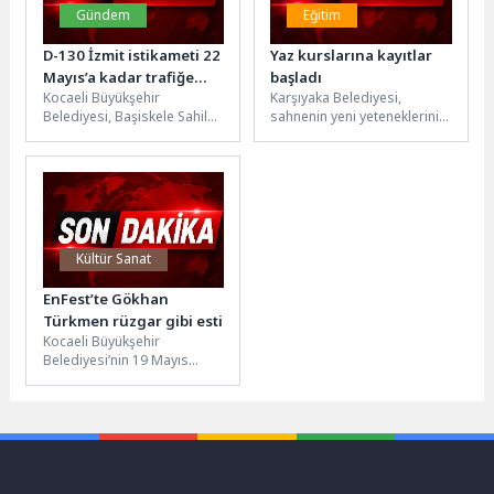
Gündem
Eğitim
D-130 İzmit istikameti 22
Yaz kurslarına kayıtlar
Mayıs’a kadar trafiğe
başladı
Kocaeli Büyükşehir
Karşıyaka Belediyesi,
kapalı
Belediyesi, Başiskele Sahil
sahnenin yeni yeteneklerini
Mahallesi D-130 Karayolu
keşfetmek için tiyatro
İzmit istikametinde
kurslarını
gerçekleşecek köprü imalatı
başlatıyor. Karşıyaka
nedeniyle bölgedeki...
Belediye Tiyatrosu çatısı
altında 8-17 yaş...
Kültür Sanat
EnFest’te Gökhan
Türkmen rüzgar gibi esti
Kocaeli Büyükşehir
Belediyesi’nin 19 Mayıs
Atatürk’ü Anma, Gençlik ve
Spor Bayramı’nda organize
ettiği EnFest’in finalinde...