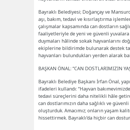
Bayraklı Belediyesi; Doğançay ve Mansuro
aşı, bakım, tedavi ve kısırlaştırma işleml
çalışmalar kapsamında can dostların sağlık
faaliyetleriyle de yeni ve güvenli yuvalara
duymaları hâlinde sokak hayvanlarını doğru
ekiplerine bildirimde bulunarak destek ta
hayvanları bulundukları yerden alarak bak
BAŞKAN ÖNAL: “CAN DOSTLARIMIZIN YA
Bayraklı Belediye Başkanı İrfan Önal, yap
ifadeleri kullandı: “Hayvan bakımevimizde
tedavi süreçlerini daha nitelikli hâle geti
can dostlarımızın daha sağlıklı ve güvenl
oluşturduk. Amacımız; onların yaşam kal
hissettirmek. Bayraklı’da hiçbir can dostu