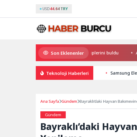
USD
44.64 TRY
Son Eklenenler
Süper Enduro’da kupalar sahiplerini buldu
Anne Ş
Teknoloji Haberleri
Samsung Elec
Ana Sayfa
Gündem
Bayraklı’daki Hayvan Bakımevi
Gündem
Bayraklı’daki Hayva