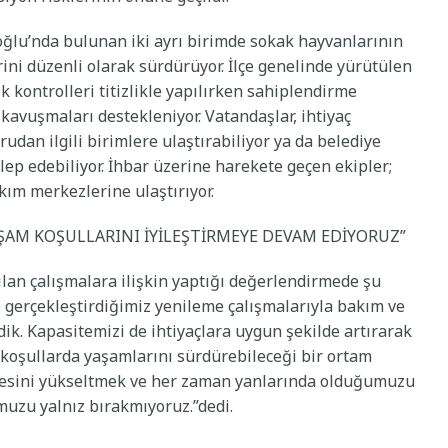
ğlu’nda bulunan iki ayrı birimde sokak hayvanlarının
erini düzenli olarak sürdürüyor. İlçe genelinde yürütülen
 kontrolleri titizlikle yapılırken sahiplendirme
 kavuşmaları destekleniyor. Vatandaşlar, ihtiyaç
dan ilgili birimlere ulaştırabiliyor ya da belediye
lep edebiliyor. İhbar üzerine harekete geçen ekipler;
ım merkezlerine ulaştırıyor.
ŞAM KOŞULLARINI İYİLEŞTİRMEYE DEVAM EDİYORUZ”
ılan çalışmalara ilişkin yaptığı değerlendirmede şu
 gerçekleştirdiğimiz yenileme çalışmalarıyla bakım ve
rdik. Kapasitemizi de ihtiyaçlara uygun şekilde artırarak
i koşullarda yaşamlarını sürdürebileceği bir ortam
itesini yükseltmek ve her zaman yanlarında olduğumuzu
muzu yalnız bırakmıyoruz.”dedi.