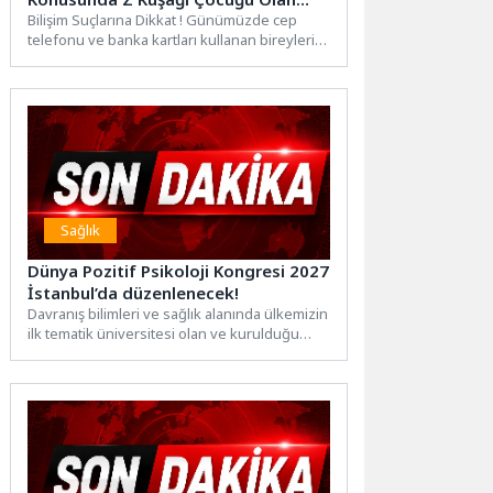
Ailelere Öneriler
Bilişim Suçlarına Dikkat ! Günümüzde cep
telefonu ve banka kartları kullanan bireylerin
dolandırıldıklarına ilişkin çok...
Sağlık
Dünya Pozitif Psikoloji Kongresi 2027
İstanbul’da düzenlenecek!
Davranış bilimleri ve sağlık alanında ülkemizin
ilk tematik üniversitesi olan ve kurulduğu
günden beri pozitif...