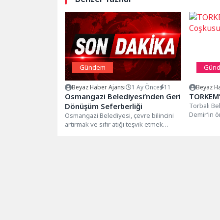
Gündem
Gün
Beyaz Haber Ajansı
1 Ay Önce
11
Beyaz Ha
Osmangazi Belediyesi’nden Geri
TORKEM’
Dönüşüm Seferberliği
Torbalı B
Demir’in ö
Osmangazi Belediyesi, çevre bilincini
Torbalı K
artırmak ve sıfır atığı teşvik etmek
(TORKEM), 
amacıyla ilçenin 14 farklı noktasında...