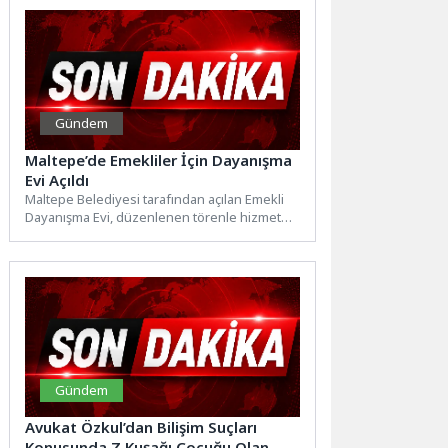
Gündem
Maltepe’de Emekliler İçin Dayanışma
Evi Açıldı
Maltepe Belediyesi tarafından açılan Emekli
Dayanışma Evi, düzenlenen törenle hizmete
başladı. Açılışta konuşan Maltepe Belediye...
Gündem
Avukat Özkul’dan Bilişim Suçları
Konusunda Z Kuşağı Çocuğu Olan