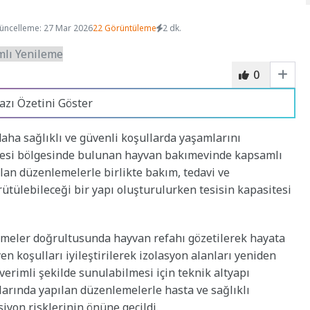
üncelleme: 27 Mar 2026
22 Görüntüleme
2 dk.
0
azı Özetini Göster
daha sağlıklı ve güvenli koşullarda yaşamlarını
yesi bölgesinde bulunan hayvan bakımevinde kapsamlı
ılan düzenlemelerle birlikte bakım, tedavi ve
ütülebileceği bir yapı oluşturulurken tesisin kapasitesi
lemeler doğrultusunda hayvan refahı gözetilerek hayata
n koşulları iyileştirilerek izolasyon alanları yeniden
erimli şekilde sunulabilmesi için teknik altyapı
larında yapılan düzenlemelerle hasta ve sağlıklı
iyon risklerinin önüne geçildi.