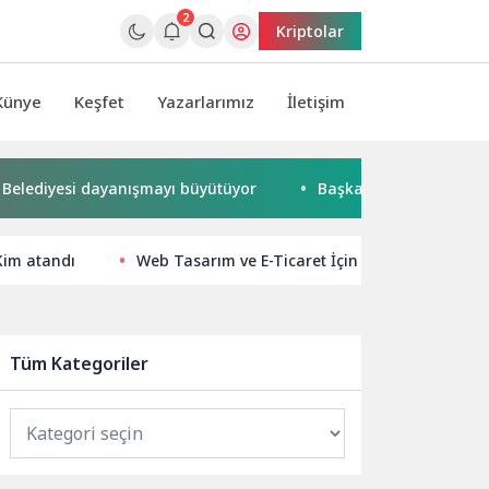
2
Kriptolar
Künye
Keşfet
Yazarlarımız
İletişim
iyesi dayanışmayı büyütüyor
Başkan Büyükakın’dan ulusla
Kim atandı
Web Tasarım ve E-Ticaret İçin SEO Uyumlu Çöz
Tüm Kategoriler