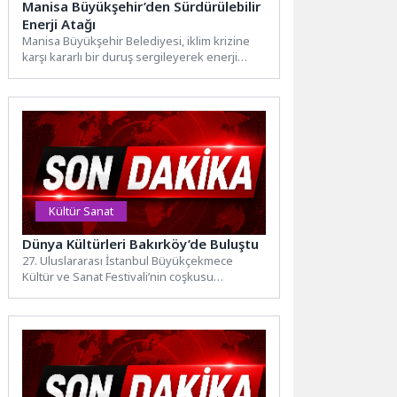
Manisa Büyükşehir’den Sürdürülebilir
Enerji Atağı
Manisa Büyükşehir Belediyesi, iklim krizine
karşı kararlı bir duruş sergileyerek enerji
sektöründe önemli bir adım...
Kültür Sanat
Dünya Kültürleri Bakırköy’de Buluştu
27. Uluslararası İstanbul Büyükçekmece
Kültür ve Sanat Festivali’nin coşkusu
Bakırköy’e taşındı. Bakırköy Belediyesi ev
sahipliğinde...