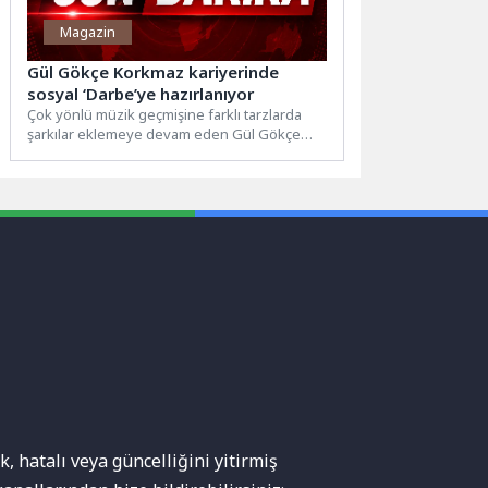
Magazin
Gül Gökçe Korkmaz kariyerinde
sosyal ‘Darbe’ye hazırlanıyor
Çok yönlü müzik geçmişine farklı tarzlarda
şarkılar eklemeye devam eden Gül Gökçe
Korkmaz, kendini daha...
, hatalı veya güncelliğini yitirmiş