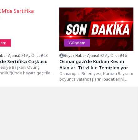
dem
Gündem
ber Ajansı
4 Ay Önce
23
Beyaz Haber Ajansı
2 Ay Önce
16
de Sertifika Coşkusu
Osmangazi’de Kurban Kesim
elediye Başkanı Övünç
Alanları Titizlikle Temizleniyor
ncülüğünde hayata geçirilen
Osmangazi Belediyesi, Kurban Bayramı
adın Emeği Merkezi
boyunca vatandaşların ibadetlerini
kısa sürede...
sağlıklı, hijyenik ve güvenli bir ortamda
yerine getirebilmeleri...