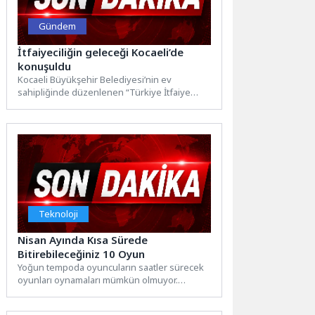
Gündem
İtfaiyeciliğin geleceği Kocaeli’de
konuşuldu
Kocaeli Büyükşehir Belediyesi’nin ev
sahipliğinde düzenlenen “Türkiye İtfaiye
Eğitim Akademisi Kuruluş ve Gelecek Vizyonu
Çalıştayı”,...
Teknoloji
Nisan Ayında Kısa Sürede
Bitirebileceğiniz 10 Oyun
Yoğun tempoda oyuncuların saatler sürecek
oyunları oynamaları mümkün olmuyor.
Oyunfor, Nisan 2026’da çıkmış ve çıkış...