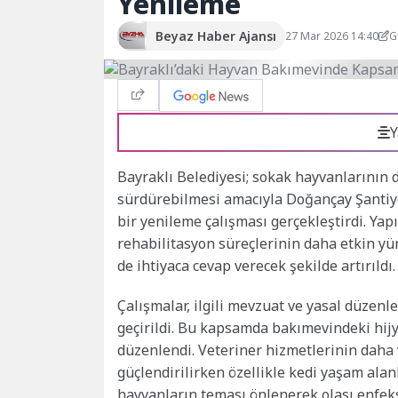
Yenileme
Beyaz Haber Ajansı
27 Mar 2026 14:40
G
Y
Bayraklı Belediyesi; sokak hayvanlarının 
sürdürebilmesi amacıyla Doğançay Şanti
bir yenileme çalışması gerçekleştirdi. Yap
rehabilitasyon süreçlerinin daha etkin yür
de ihtiyaca cevap verecek şekilde artırıldı.
Çalışmalar, ilgili mevzuat ve yasal düzen
geçirildi. Bu kapsamda bakımevindeki hijye
düzenlendi. Veteriner hizmetlerinin daha v
güçlendirilirken özellikle kedi yaşam alan
hayvanların teması önlenerek olası enfeks