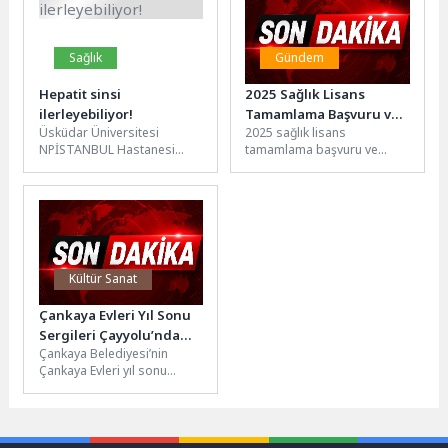
Sağlık
Gündem
Hepatit sinsi
2025 Sağlık Lisans
ilerleyebiliyor!
Tamamlama Başvuru ve
Üsküdar Üniversitesi
2025 sağlık lisans
Tercih İşlemleri
NPİSTANBUL Hastanesi
tamamlama başvuru ve
Enfeksiyon Hastalıkları ve
tercih işlemleri hakkında YÖK
Klinik Mikrobiyoloji Uzmanı
bir duyuru yayımladı.n2025
Dr. Dilek Leyla Mamçu,
SAĞLIK LİSANS...
hepatitin...
Kültür Sanat
Çankaya Evleri Yıl Sonu
Sergileri Çayyolu’nda
Çankaya Belediyesi’nin
ziyaretçilerle buluştu
Çankaya Evleri yıl sonu
sergisinin ikincisi bu kez
Çayyolu Muharrem Dalkılıç
Parkı’nda sanatseverlerle...