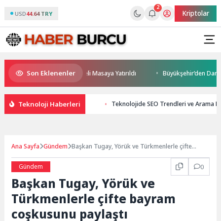
2
Kriptolar
USD
44.64 TRY
Son Eklenenler
eceği ve Yatırım Potansiyeli Masaya Yatırıldı
Büyükşehir’den Darıca’ya
Teknoloji Haberleri
Teknolojide SEO Trendleri ve Arama 
Ana Sayfa
Gündem
Başkan Tugay, Yörük ve Türkmenlerle çifte
bayram coşkusunu paylaştı
Gündem
0
Başkan Tugay, Yörük ve
Türkmenlerle çifte bayram
coşkusunu paylaştı