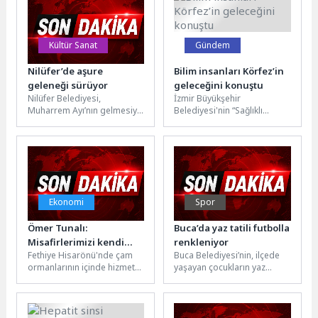
Kültür Sanat
Gündem
Nilüfer’de aşure
Bilim insanları Körfez’in
geleneği sürüyor
geleceğini konuştu
Nilüfer Belediyesi,
İzmir Büyükşehir
Muharrem Ayı’nın gelmesiyle
Belediyesi'nin “Sağlıklı
birlikte aşure ikramlarına
Körfez” hedefiyle
başlıyor. İki hafta boyunca
düzenlediği Uluslararası
ilçenin 35 farklı...
İzmir Körfez Konferansı,
ikinci gününde dünyanın
önde...
Ekonomi
Spor
Ömer Tunalı:
Buca’da yaz tatili futbolla
Misafirlerimizi kendi
renkleniyor
Fethiye Hisarönü'nde çam
Buca Belediyesi’nin, ilçede
evimize gelmiş gibi
ormanlarının içinde hizmet
yaşayan çocukların yaz
ağırlıyoruz
veren Green Forest Holiday
tatilini sağlıklı ve verimli
Village'ın ikinci kuşak
geçirmesi amacıyla
işletmecisi Ömer...
düzenlendiği ücretsiz
futbol...