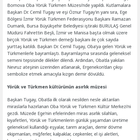
Bornova Oba Yörük Türkmen Müzesi’nde yapıldı. Kutlamalara
Başkan Dr. Cemil Tugay ve eşi Öznur Tugay’ın yanı sıra, Ege
Bölgesi İzmir Yörük Türkmen Federasyonu Başkanı Ramazan
Dumanlı, Bursa Büyükşehir Belediyesi iştiraki BURULAŞ Genel
Müdürü Fahrettin Beşli, İzmir ve Manisa başta olmak üzere
birçok Yörük ve Türkmen derneği başkanı ile çok sayıda
yurttaş katıldı. Başkan Dr. Cemil Tugay, Oba’ya gelen Yörük ve
Türkmenlerle bayramlaştı. Bayramlaşma sırasında geleneksel
semeni tepsisinde dilekler dilendi. Ardından, Oba’da yakılan
Nevruz ateşinin üzerinden atlanarak, Ergenekon’dan çıkışı
sembolize etmek amacıyla kızgın demir dövüldü.
Yörük ve Türkmen kültürünün asırlık müzesi
Başkan Tugay, Oba’da ilk olarak nesilden nesle aktarılan
miraslarla hazırlanan Oba Yörük ve Türkmen Kültür Merkezi’ni
gezdi. Müzede Ege’nin efelerinden miras asırlık silahları,
kıyafetleri, Yörük ve Türkmenlerin günlük yaşamdan üretime
geleneksel kullandığı eşyalar, tarım araçları, demir dövme
ekipmanları, miğferler, kalpaklar, cepkenler, el işi aletleri,