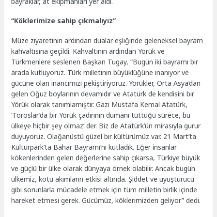
bayraklar, at ekipmanları yer aldı.
“Köklerimize sahip çıkmalıyız”
Müze ziyaretinin ardından dualar eşliğinde geleneksel bayram
kahvaltısına geçildi. Kahvaltının ardından Yörük ve
Türkmenlere seslenen Başkan Tugay, “Bugün iki bayramı bir
arada kutluyoruz. Türk milletinin büyüklüğüne inanıyor ve
gücüne olan inancımızı pekiştiriyoruz. Yörükler, Orta Asya’dan
gelen Oğuz boylarının devamıdır ve Atatürk de kendisini bir
Yörük olarak tanımlamıştır. Gazi Mustafa Kemal Atatürk,
‘Toroslar’da bir Yörük çadırının dumanı tüttüğü sürece, bu
ülkeye hiçbir şey olmaz’ der. Biz de Atatürk’ün mirasıyla gurur
duyuyoruz. Olağanüstü güzel bir kültürümüz var. 21 Mart’ta
Kültürpark’ta Bahar Bayramı’nı kutladık. Eğer insanlar
kökenlerinden gelen değerlerine sahip çıkarsa, Türkiye büyük
ve güçlü bir ülke olarak dünyaya örnek olabilir. Ancak bugün
ülkemiz, kötü akımların etkisi altında. Şiddet ve uyuşturucu
gibi sorunlarla mücadele etmek için tüm milletin birlik içinde
hareket etmesi gerek. Gücümüz, köklerimizden geliyor” dedi.