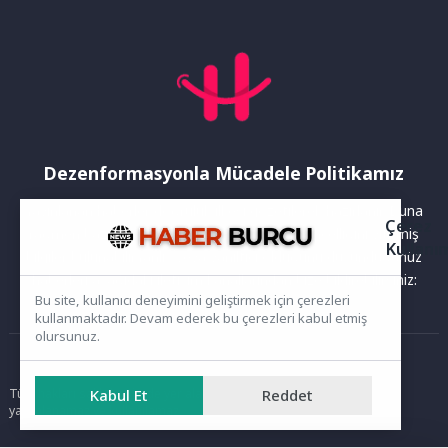
Dezenformasyonla Mücadele Politikamız
Yayınlanan haberler doğruluk ilkesi gözetilerek hazırlanır. Buna
Çerez
rağmen bazı içeriklerde eksik, hatalı veya güncelliğini yitirmiş
Kullanı
bilgiler bulunabilir.Yanlış veya yanıltıcı olduğunu düşündüğünüz
haberleri aşağıdaki iletişim kanallarından bize bildirebilirsiniz:
Bu site, kullanıcı deneyimini geliştirmek için çerezleri
kullanmaktadır. Devam ederek bu çerezleri kabul etmiş
olursunuz.
Ana Sayfa
Kabul Et
Reddet
Tüm hakları saklıdır. Sitede yer alan içerikler izinsiz kopyalanamaz,
yayımlanamaz ve kullanılamaz.