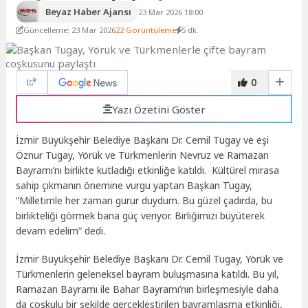
Beyaz Haber Ajansı
23 Mar 2026 18:00
Güncelleme: 23 Mar 2026
22 Görüntüleme
5 dk.
0
Yazı Özetini Göster
İzmir Büyükşehir Belediye Başkanı Dr. Cemil Tugay ve eşi
Öznur Tugay, Yörük ve Türkmenlerin Nevruz ve Ramazan
Bayramı’nı birlikte kutladığı etkinliğe katıldı. Kültürel mirasa
sahip çıkmanın önemine vurgu yaptan Başkan Tugay,
“Milletimle her zaman gurur duydum. Bu güzel çadırda, bu
birlikteliği görmek bana güç veriyor. Birliğimizi büyüterek
devam edelim” dedi.
İzmir Büyükşehir Belediye Başkanı Dr. Cemil Tugay, Yörük ve
Türkmenlerin geleneksel bayram buluşmasına katıldı. Bu yıl,
Ramazan Bayramı ile Bahar Bayramı’nın birleşmesiyle daha
da coşkulu bir şekilde gerçekleştirilen bayramlaşma etkinliği,