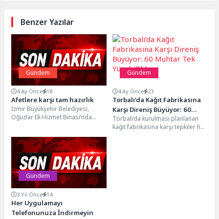
Benzer Yazılar
Gündem
Gündem
4 Ay Önce
18
4 Ay Önce
23
Afetlere karşı tam hazırlık
Torbalı’da Kağıt Fabrikasına
İzmir Büyükşehir Belediyesi,
Karşı Direniş Büyüyor: 60
Oğuzlar Ek Hizmet Binası’nda
Torbalı’da kurulması planlanan
Muhtar Tek Yürek Oldu
düzenlediği deprem ve yangın
kağıt fabrikasına karşı tepkiler her
tatbikatıyla personelin kriz
geçen gün büyüyor. Daha önce
anlarında...
Torbalı Belediye...
Gündem
3 Yıl Önce
14
Her Uygulamayı
Telefonunuza İndirmeyin