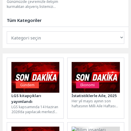
Günümüzde çevremizle iletişim
kurmaktan alışveriş listemizi
hazırlamaya kadar hemen hemen
her şey için uygulamaları
Tüm Kategoriler
kullanıyoruz....
Gündem
Ekonomi
LGS kitapçıkları
İstatistiklerle Aile, 2025
Her yıl mayıs ayının son
yayımlandı
haftasının Milli Aile Haftası
LGS kapsamında 14 Haziran
olarak kutlanmasına karar
2026’da yapılacak merkezî
verildi Toplumların
sınava hazırlanan öğrencileri
varlıklarını istikrarlı...
desteklemek amacıyla
Ölçme, Değerlendirme ve...