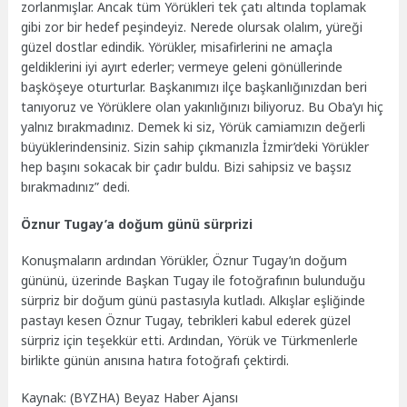
zorlanmışlar. Ancak tüm Yörükleri tek çatı altında toplamak
gibi zor bir hedef peşindeyiz. Nerede olursak olalım, yüreği
güzel dostlar edindik. Yörükler, misafirlerini ne amaçla
geldiklerini iyi ayırt ederler; vermeye geleni gönüllerinde
başköşeye oturturlar. Başkanımızı ilçe başkanlığınızdan beri
tanıyoruz ve Yörüklere olan yakınlığınızı biliyoruz. Bu Oba’yı hiç
yalnız bırakmadınız. Demek ki siz, Yörük camiamızın değerli
büyüklerindensiniz. Sizin sahip çıkmanızla İzmir’deki Yörükler
hep başını sokacak bir çadır buldu. Bizi sahipsiz ve başsız
bırakmadınız” dedi.
Öznur Tugay’a doğum günü sürprizi
Konuşmaların ardından Yörükler, Öznur Tugay’ın doğum
gününü, üzerinde Başkan Tugay ile fotoğrafının bulunduğu
sürpriz bir doğum günü pastasıyla kutladı. Alkışlar eşliğinde
pastayı kesen Öznur Tugay, tebrikleri kabul ederek güzel
sürpriz için teşekkür etti. Ardından, Yörük ve Türkmenlerle
birlikte günün anısına hatıra fotoğrafı çektirdi.
Kaynak: (BYZHA) Beyaz Haber Ajansı