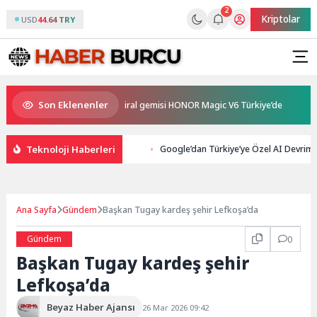
2
Kriptolar
USD
44.64 TRY
Son Eklenenler
ve en güçlü katlanabilir amiral gemisi HONOR Magic V6 Türkiye’de
Beyi
Teknoloji Haberleri
Google’dan Türkiye’ye Özel AI Devrimi:
Ana Sayfa
Gündem
Başkan Tugay kardeş şehir Lefkoşa’da
Gündem
0
Başkan Tugay kardeş şehir
Lefkoşa’da
Beyaz Haber Ajansı
26 Mar 2026 09:42