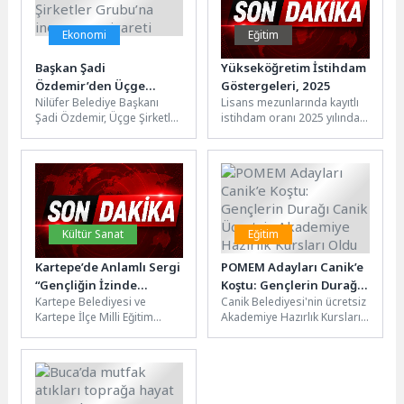
Ekonomi
Eğitim
Başkan Şadi
Yükseköğretim İstihdam
Özdemir’den Üçge
Göstergeleri, 2025
Nilüfer Belediye Başkanı
Lisans mezunlarında kayıtlı
Şirketler Grubu’na
Şadi Özdemir, Üçge Şirketler
istihdam oranı 2025 yılında
inovasyon ziyareti
Grubu’nu ziyaret ederek
%73,9 olarak
firmanın yeni nesil geri
gerçekleşti Lisans
dönüşüm...
mezunlarının kayıtlı istihdam
oranı 2024...
Kültür Sanat
Eğitim
Kartepe’de Anlamlı Sergi
POMEM Adayları Canik’e
“Gençliğin İzinde
Koştu: Gençlerin Durağı
Kartepe Belediyesi ve
Canik Belediyesi'nin ücretsiz
1919’dan Geleceğe”
Canik Ücretsiz
Kartepe İlçe Milli Eğitim
Akademiye Hazırlık Kursları
Akademiye Hazırlık
Müdürlüğü iş birliğiyle
bir kez daha POMEM
Kursları Oldu
düzenlenen "Kartepe’de
adaylarının ilk adresi
Gençliğin İzinde 1919’dan...
oldu. Canik Belediyesi'nin...