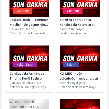
Gündem
Gündem
Başkan Denizli, Temmuz
40 Yıl Aradan Sonra
Meclisi’nde Çeşme’nin
Kandıra’da Keten Üretimi
Başkan Lâl Denizli,
Kandıra Belediyesi
yatırım ve dönüşüm
Yeniden Başladı
"Çeşme'nin her köşesinde
tarafından yürütülen
projelerini anlattı
estetik, sürdürülebilir ve
KETENKÖY Projesi
yaşam kalitesini artıran
kapsamında, yaklaşık 40 yıl
yatırımları hayata geçirmek...
aradan sonra yeniden
üretime kazandırılan...
Kültür Sanat
Eğitim
Çankaya’da Açık Hava
KO-MEK’in eğitim
Sinema Keyfi Başlıyor
yolculuğu 1 milyonu aştı
Çankaya Belediyesi'nin
Kocaeli Büyükşehir
geleneksel hale gelen Açık
Belediyesi’nin yaşam boyu
Hava Sinema Günleri, bu yıl
öğrenme anlayışıyla hizmet
da birbirinden sevilen
veren KO-MEK kursları,
filmlerle...
mesleki, kültürel ve kişisel...