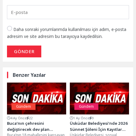
Daha sonraki yorumlarımda kullanılması için adım, e-posta
adresim ve site adresim bu tarayıcıya kaydedilsin.
GÖNDER
Benzer Yazılar
Gündem
Gündem
4 Ay Önce
22
1 Ay Önce
9
Buca’nın çehresini
Üsküdar Belediyesi’nde 2026
değiştirecek dev plan
Sünnet Şöleni İçin Kayıtlar
Buca’nın 18 mahallesini kapsayan
Üsküdar Belediyesi, sosyal
Büyükşehir Meclisi’nden
Başladı