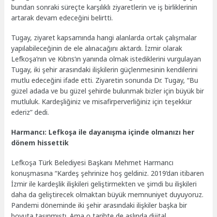
bundan sonraki süreçte karşılıklı ziyaretlerin ve iş birliklerinin
artarak devam edeceğini belirtti.
Tugay, ziyaret kapsamında hangi alanlarda ortak çalışmalar
yapılabileceğinin de ele alınacağını aktardı. İzmir olarak
Lefkoşa’nın ve Kıbrıs’ın yanında olmak istediklerini vurgulayan
Tugay, iki şehir arasındaki ilişkilerin güçlenmesinin kendilerini
mutlu edeceğini ifade etti. Ziyaretin sonunda Dr. Tugay, “Bu
güzel adada ve bu güzel şehirde bulunmak bizler için büyük bir
mutluluk. Kardeşliğiniz ve misafirperverliğiniz için teşekkür
ederiz” dedi.
Harmancı: Lefkoşa ile dayanışma içinde olmanızı her
dönem hissettik
Lefkoşa Türk Belediyesi Başkanı Mehmet Harmancı
konuşmasına “Kardeş şehrinize hoş geldiniz. 2019’dan itibaren
İzmir ile kardeşlik ilişkileri geliştirmekten ve şimdi bu ilişkileri
daha da geliştirecek olmaktan büyük memnuniyet duyuyoruz.
Pandemi döneminde iki şehir arasındaki ilişkiler başka bir
boyuta taşınmıştı. Ama o tarihte de aslında dijital