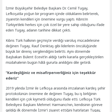
İzmir Büyükşehir Belediye Başkanı Dr. Cemil Tugay,
Lefkoşa’da yoğun bir program içinde olduklarını belirterek,
ziyaretin kendileri için önemine vurgu yaptı. Kıbrıs’ın
Türkiye’deki herkes için çok özel bir yere sahip olduğunu ifade
eden Tugay, adanın tarihine dikkat çekti.
Kıbrıs Türk halkının geçmişte verdiği varoluş mücadelesine
değinen Tugay, Rauf Denktaş gibi liderlerin öncülüğünde
büyük bir direniş sergilendiğini belirtti. Aynı dönemde
Başbakan Bülent Ecevit’in aldığı tarihi kararla gerçekleştirilen
müdahalenin bugün hâlâ gururla anıldığını dile getirdi.
“Kardeşliğiniz ve misafirperverliğiniz için teşekkür
ederiz”
2019 yılında İzmir ile Lefkoşa arasında imzalanan kardeş şehir
protokolünün önemine de değinen Tugay, bu iş birliğinin
kendileri için çok kıymetli olduğunu ifade etti. Lefkoşa Türk
Belediyesi Başkanı Mehmet Harmancı’nın, kendisinin göreve
geldiği ilk dönemde İzmir’i ziyaret ettiğini hatırlatan Tugay,