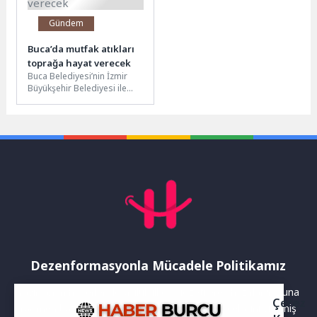
Gündem
Buca’da mutfak atıkları
toprağa hayat verecek
Buca Belediyesi’nin İzmir
Büyükşehir Belediyesi ile
gerçekleştirdiği Bokaşi
kompostu eğitimi
vatandaşlardan büyük ilgi
gördü. “Mutfaktan...
Dezenformasyonla Mücadele Politikamız
Yayınlanan haberler doğruluk ilkesi gözetilerek hazırlanır. Buna
Çerez
rağmen bazı içeriklerde eksik, hatalı veya güncelliğini yitirmiş