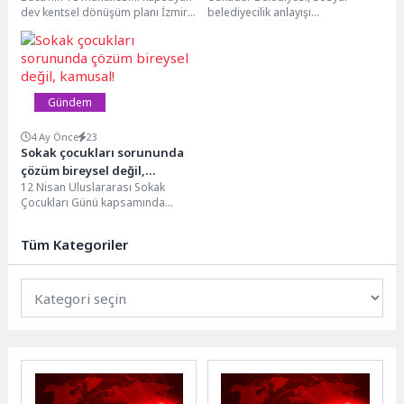
dev kentsel dönüşüm planı İzmir
belediyecilik anlayışı
geçti
Büyükşehir Belediye Meclisi’nden
doğrultusunda ihtiyaç sahibi
vize aldı. Kentin...
ailelerin çocuklarına yönelik
düzenleyeceği 2026 Sünnet
Şöleni...
Gündem
4 Ay Önce
23
Sokak çocukları sorununda
çözüm bireysel değil,
12 Nisan Uluslararası Sokak
kamusal!
Çocukları Günü kapsamında
değerlendirmede bulunan Prof.
Dr. Abdullah Karatay, sokakta
Tüm Kategoriler
yaşayan...