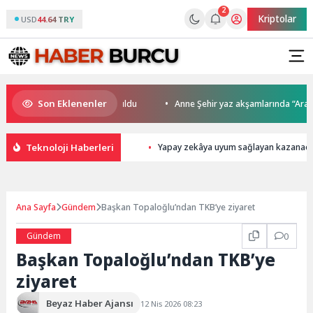
2
Kriptolar
USD
44.64 TRY
Son Eklenenler
ro’da kupalar sahiplerini buldu
Anne Şehir yaz akşamlarında “Arabesk”
Teknoloji Haberleri
Yapay zekâya uyum sağlayan kazanaca
Ana Sayfa
Gündem
Başkan Topaloğlu’ndan TKB’ye ziyaret
Gündem
0
Başkan Topaloğlu’ndan TKB’ye
ziyaret
Beyaz Haber Ajansı
12 Nis 2026 08:23