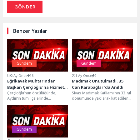
GÖNDER
Benzer Yazılar
Gündem
Gündem
2 Ay Önce
16
1 Ay Önce
9
Eğrikavak Muhtarından
Madımak Unutulmadı. 35
Başkan Çerçioğlu’na Hizmet
Can Karabağlar ‘da Anıldı
Çerçioğlu’nun öncülüğünde,
Sivas Madımak Katliamı'nın 33. yıl
Teşekkürü
Aydın’ın tüm ilçelerinde
dönümünde yakılarak katledilen
sürdürülen altyapı yatırımları hız
35 can, Karabağlar Belediyesi'nin
kesmeden devam ediyor. Aydın
ev sahipliğinde Uzundere...
Büyükşehir Belediyesi...
Gündem