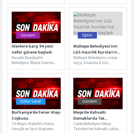
öncülüğünde kültür ve sanat
düzenini korumak ve kent
yolculuğu, bu kez
estetiğini güçlendirmek
Karacasu’da hayat...
amacıyla ilçe genelinde...
Gündem
Eğitim
Alevlere karşı 94 yeni
Maltepe Belediyesi’nin
nefer göreve başladı
LGS Hazırlık Kursları’na
Kocaeli Büyükşehir
Maltepe Belediyesi Liseye
başvuruları başladı
Belediyesi İtfaiye Dairesi
Geçiş Sınavı’na (LGS)
Başkanlığı bünyesine katılan
hazırlanmak isteyen
94 itfaiye personeli aday
öğrenciler için ücretsiz LGS
memurluk süreçlerini
Hazırlık Kursları
başarıyla...
düzenliyor.Maltepe...
Kültür Sanat
Gündem
Burhaniye’de Fener Alayı
Meşe’de Kahvaltı
Coşkusu
Damaklarda Tat
19 Mayıs Atatürk’ü Anma,
Canik Belediyesi Meşe
Bırakıyor
Gençlik ve Spor Bayramı
Tesisleri’nin kahvaltı salonu
kapsamında Burhaniye’de,
deniz manzarası ve bol çeşit