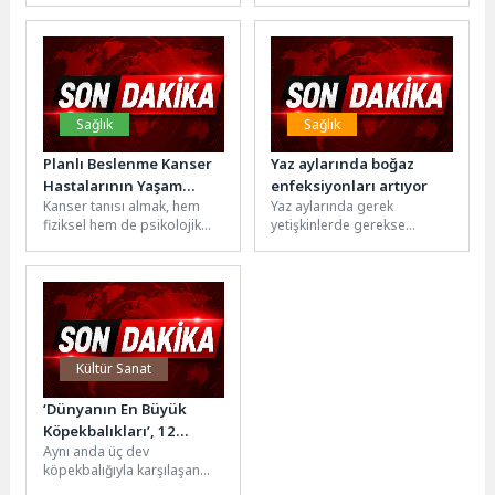
Fener Alayı coşkuyla
lezzetleriyle vatandaşların
gerçekleştirildi.Düzenlenen
uğrak noktası...
korteje;...
Sağlık
Sağlık
Planlı Beslenme Kanser
Yaz aylarında boğaz
Hastalarının Yaşam
enfeksiyonları artıyor
Kanser tanısı almak, hem
Yaz aylarında gerek
Kalitesini Artırıyor!
fiziksel hem de psikolojik
yetişkinlerde gerekse
açıdan zorlayıcı bir sürecin
çocuklarda boğaz
başlangıcıdır. Bu süreçte...
enfeksiyonları daha sık
görülüyor. Boğaz ağrısı,
yutkunma güçlüğü,...
Kültür Sanat
‘Dünyanın En Büyük
Köpekbalıkları’, 12
Aynı anda üç dev
Temmuz Pazar Saat
köpekbalığıyla karşılaşan
20.00’de National
araştırmacılar, dünyanın en