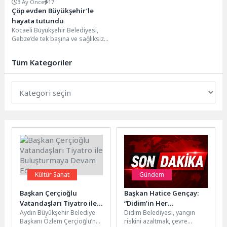
3 Ay Önce
17
Çöp evden Büyükşehir’le
hayata tutundu
Kocaeli Büyükşehir Belediyesi,
Gebze’de tek başına ve sağlıksız
koşullarda yaşamını sürdürdüğü
belirlenen 60 yaşındaki
Tüm Kategoriler
Süleyman...
Kültür Sanat
Gündem
Başkan Çerçioğlu
Başkan Hatice Gençay:
Vatandaşları Tiyatro ile
“Didim’in Her
Aydın Büyükşehir Belediye
Didim Belediyesi, yangın
Buluşturmaya Devam
Noktasında Sahadayız”
Başkanı Özlem Çerçioğlu’nun
riskini azaltmak, çevre
Ediyor