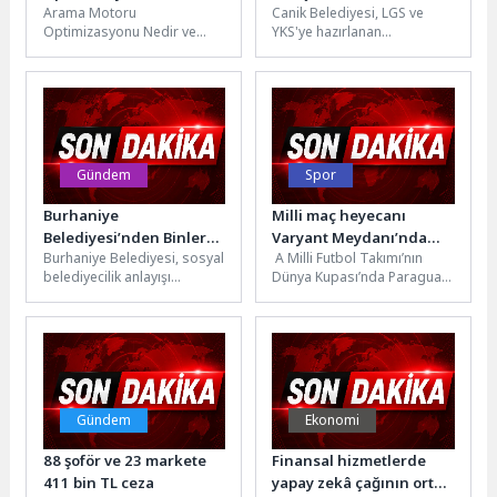
Arama Motoru
Canik Belediyesi, LGS ve
Teknoloji Dünyasında
LGS Simülasyonu
Optimizasyonu Nedir ve
YKS'ye hazırlanan
Yükseliş
Neden Önemlidir? Arama
öğrencilere yönelik ücretsiz
Motoru Optimizasyonu
'Bilişsel Beceri Sınavı' ile
(SEO), bir web sitesinin
'Süreç İzleme...
arama...
Gündem
Spor
Burhaniye
Milli maç heyecanı
Belediyesi’nden Binlerce
Varyant Meydanı’nda
Burhaniye Belediyesi, sosyal
A Milli Futbol Takımı’nın
Haneye Destek Eli
yaşanacak
belediyecilik anlayışı
Dünya Kupası’nda Paraguay
doğrultusunda yürüttüğü
ile oynayacağı karşılaşma
çalışmalarla ihtiyaç sahibi
Antalya Büyükşehir
vatandaşların yanında
Belediyesi tarafından dev...
olmaya devam
ediyor.Burhaniye...
Gündem
Ekonomi
88 şoför ve 23 markete
Finansal hizmetlerde
411 bin TL ceza
yapay zekâ çağının ortak