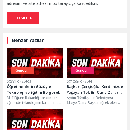
adresim ve site adresim bu tarayıcıya kaydedilsin.
GÖNDER
Benzer Yazılar
Gündem
Gündem
2 Yıl Önce
23
7 Gün Önce
1
Öğretmenlerin Gözüyle
Başkan Çerçioğlu: Kentimizde
Teknoloji ve Eğitim Bölgesel
Yaşayan Tek Bir Cana Zarar
Millî Eğitim Bakanlığı tarafından
Aydın Büyükşehir Belediyesi
Çalıştayları Raporu
Gelmemesi İçin
eğitimde teknolojinin kullanılması
İtfaiye Daire Başkanlığı ekipleri,
Yayımlandı
Çalışmalarımızı
konularında politika geliştirmede
Aydın’ın dört bir yanında
Sürdürüyoruz
rehberlik yapması amacıyla
yangınlara karşı kahramanca
“Cumhuriyetin 100....
mücadelelerini...