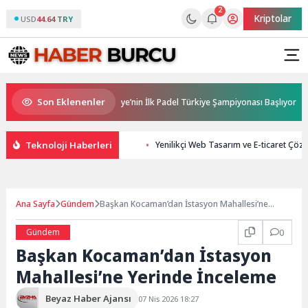
2
Kriptolar
USD
44.64 TRY
Son Eklenenler
Ana Sponsorluğunda Türkiye’nin İlk Padel Türkiye Şampiyonası Başlıyor
Teknoloji Haberleri
Yenilikçi Web Tasarım ve E-ticaret Çöz
Ana Sayfa
Gündem
Başkan Kocaman’dan İstasyon Mahallesi’ne
Yerinde İnceleme
Gündem
0
Başkan Kocaman’dan İstasyon
Mahallesi’ne Yerinde İnceleme
Beyaz Haber Ajansı
07 Nis 2026 18:27