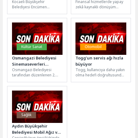
Kocaeli Büyükşehir
Finansal hizmetlerde yapay
aklı DefineX’ten
Belediyesi Encümen
zekâ kaynaklı dönüşüm
dönüşümü inşa eden
toplantısında vatandaşın
hızlanırken, DefineX bu
liderleri buluşturan yeni
sağlığı ve güvenliği için
dönemin nasıl anlaşılacağı
inisiyatif
yapılan denetimler
ve nasıl inşa...
görüşüldü. Bu kapsamda...
Kültür Sanat
Otomobil
Osmangazi Belediyesi
Togg’un servis ağı hızla
Sinemaseverleri
büyüyor
Osmangazi Belediyesi
Togg, kullanıcıya daha yakın
Bursa’da Buluşturdu
tarafından düzenlenen 2.
olma hedefi doğrultusunda
Bursa Altın Çınar Kısa Film
temas noktaları ağını hızla
Festivali, görkemli ödül
genişletiyor. Yıl sonuna
töreniyle son...
kadar...
Sağlık
Aydın Büyükşehir
Belediyesi Mobil Ağız ve
Çerçioğlu’nun öncülüğünde