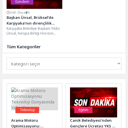
Gündem
3 Hf. Önce
3
Başkan Ünsal, Brüksel’de
Karşıyaka’nın dirençlilik
Karşıyaka Belediye Başkanı Yıldız
vizyonunu anlattı
Ünsal, Avrupa Birliği Horizon
Europe Programı kapsamında
UNESCO ortaklığıyla yürütülen
Tüm Kategoriler
RESILIAGE...
Teknoloji
Eğitim
Arama Motoru
Canik Belediyesi’nden
Optimizasyonu:
Gençlere Ücretsiz YKS ve