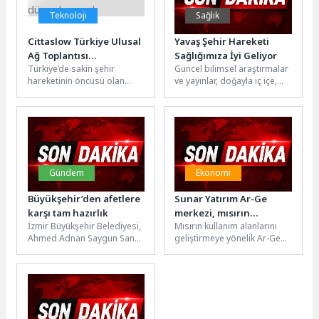
Teknoloji
Sağlık
Cittaslow Türkiye Ulusal
Yavaş Şehir Hareketi
Ağ Toplantısı
Sağlığımıza İyi Geliyor
Türkiye’de sakin şehir
Güncel bilimsel araştırmalar
Seferihisar’da
hareketinin öncüsü olan
ve yayınlar, doğayla iç içe,
düzenlenecek
Seferihisar, Cittaslow
biyolojik ritme uygun
Türkiye Ulusal Ağ
(sirkadiyen ritim) bir
Toplantısı’na ev sahipliği
yaşamın...
yapmaya...
Gündem
Ekonomi
Büyükşehir’den afetlere
Sunar Yatırım Ar-Ge
karşı tam hazırlık
merkezi, mısırın
İzmir Büyükşehir Belediyesi,
Mısırın kullanım alanlarını
potansiyelini geleceğe
Ahmed Adnan Saygun Sanat
geliştirmeye yönelik Ar-Ge
taşıyor
Merkezi’nde deprem ve
çalışmalarının önemine
yangın senaryolarını içeren
dikkat çeken Sunar Yatırım
kapsamlı bir...
Yönetim Kurulu Başkanı ve...