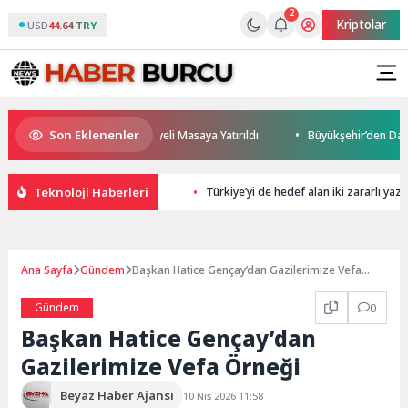
2
Kriptolar
USD
44.64 TRY
Son Eklenenler
eleceği ve Yatırım Potansiyeli Masaya Yatırıldı
Büyükşehir’den Darıca’
Teknoloji Haberleri
Türkiye’yi de hedef alan iki zararlı ya
Ana Sayfa
Gündem
Başkan Hatice Gençay’dan Gazilerimize Vefa
Örneği
Gündem
0
Başkan Hatice Gençay’dan
Gazilerimize Vefa Örneği
Beyaz Haber Ajansı
10 Nis 2026 11:58