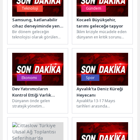
Teknoloji
Gündem
Samsung, katlanabilir
Kocaeli Büyükşehir,
cihaz deneyiminde yeni
tarımı geleceğe taşıyor
Bir dönem geleceğin
İklim kriziyle mücadele eden
dönemin sinyallerini
teknolojisi olarak görülen
dünyanın en kritik sorunu
veriyor
katlanabilir cihazlar, bugün
haline gelen tarım,
premium mobil deneyimin
Kocaeli’de yeniden
en hızlı dönüşen...
şekilleniyor. Kocaeli...
Ekonomi
Spor
Dev Yatırımcıların
Ayvalık’ta Deniz Küreği
Kontrol Ettiği Varlık
Heyecanı
Dünyanın önde gelen
Ayvalık’ta 13-17 Mayıs
Büyüklüğü 2030’da 59
stratejik yönetim
tarihleri arasında
Trilyon Dolara Ulaşacak
danışmanlığı firmalarından
düzenlenen 2026 Deniz
Boston Consulting Group
Küreği Endurance ve Beach
(BCG), küresel sermaye
Sprint Türkiye Kupası...
piyasalarında önemli...