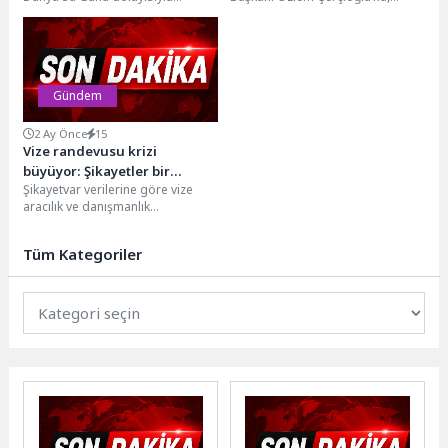
hazırladığı “Su için söyle” videosu
Ulaştırma ve Altyapı Bakanlığı
büyük ses...
Altyapı Yatırımları Genel Müdürü
Dr....
Gündem
2 Ay Önce
15
Vize randevusu krizi
büyüyor: Şikayetler bir
Şikayetvar verilerine göre vize
haftada yüzde 291 arttı
aracılık ve danışmanlık
hizmetlerine yönelik şikayetler
haziran ayının ilk haftasında bir...
Tüm Kategoriler