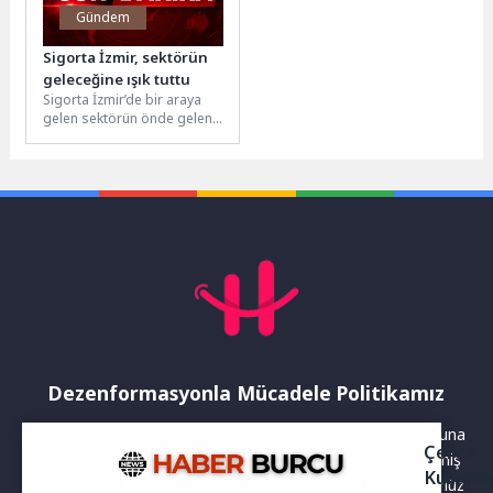
Gündem
Sigorta İzmir, sektörün
geleceğine ışık tuttu
Sigorta İzmir’de bir araya
gelen sektörün önde gelen
temsilcileri, dijitalleşmeden
yapay zekâya kadar pek
çok...
Dezenformasyonla Mücadele Politikamız
Yayınlanan haberler doğruluk ilkesi gözetilerek hazırlanır. Buna
Çerez
rağmen bazı içeriklerde eksik, hatalı veya güncelliğini yitirmiş
Kullanı
bilgiler bulunabilir.Yanlış veya yanıltıcı olduğunu düşündüğünüz