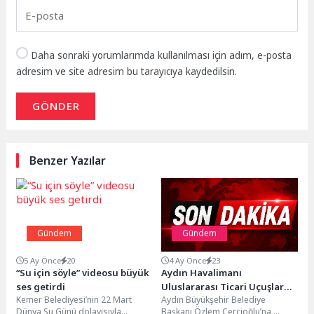
Daha sonraki yorumlarımda kullanılması için adım, e-posta
adresim ve site adresim bu tarayıcıya kaydedilsin.
GÖNDER
Benzer Yazılar
Gündem
Gündem
5 Ay Önce
20
4 Ay Önce
23
“Su için söyle” videosu büyük
Aydın Havalimanı
ses getirdi
Uluslararası Ticari Uçuşlara
Kemer Belediyesi’nin 22 Mart
Aydın Büyükşehir Belediye
Hazırlanıyor
Dünya Su Günü dolayısıyla
Başkanı Özlem Çerçioğlu’na,