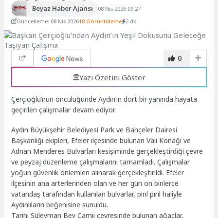
Beyaz Haber Ajansı
08 Nis 2026 09:27
Güncelleme: 08 Nis 2026
18 Görüntüleme
2 dk.
0
Yazı Özetini Göster
Çerçioğlu’nun öncülüğünde Aydın’ın dört bir yanında hayata
geçirilen çalışmalar devam ediyor.
Aydın Büyükşehir Belediyesi Park ve Bahçeler Dairesi
Başkanlığı ekipleri, Efeler ilçesinde bulunan Vali Konağı ve
Adnan Menderes Bulvarları kesişiminde gerçekleştirdiği çevre
ve peyzaj düzenleme çalışmalarını tamamladı. Çalışmalar
yoğun güvenlik önlemleri alınarak gerçekleştirildi. Efeler
ilçesinin ana arterlerinden olan ve her gün on binlerce
vatandaş tarafından kullanılan bulvarlar, pırıl pırıl haliyle
Aydınlıların beğenisine sunuldu.
Tarihi Süleyman Bey Camii çevresinde bulunan ağaçlar,