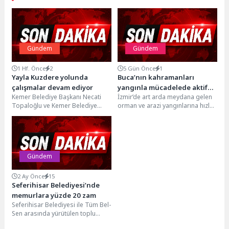
Gündem
Gündem
1 Hf. Önce
2
5 Gün Önce
1
Yayla Kuzdere yolunda
Buca’nın kahramanları
çalışmalar devam ediyor
yangınla mücadelede aktif
Kemer Belediye Başkanı Necati
İzmir’de art arda meydana gelen
rol alıyor
Topaloğlu ve Kemer Belediye
orman ve arazi yangınlarına hızla
Başkan Yardımcısı Emin Gül, Yayla
müdahale eden BUCAKUT,
Kuzdere yolunda...
söndürme ve...
Gündem
2 Ay Önce
15
Seferihisar Belediyesi’nde
memurlara yüzde 20 zam
Seferihisar Belediyesi ile Tüm Bel-
Sen arasında yürütülen toplu
sözleşme görüşmeleri