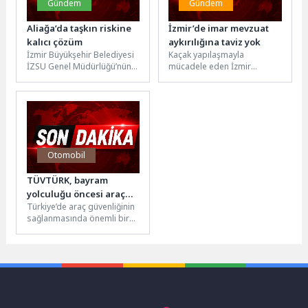
Gündem
Gündem
Aliağa’da taşkın riskine
İzmir’de imar mevzuat
kalıcı çözüm
aykırılığına taviz yok
İzmir Büyükşehir Belediyesi
Kaçak yapılaşmayla
İZSU Genel Müdürlüğü’nün
mücadele eden İzmir
41 milyon liralık yatırımla
Büyükşehir Belediyesi
Aliağa’da başlattığı yağmur
ekipleri 122 hektarlık
suyu hattı...
“Gaziemir Aktepe ve Emrez
Kentsel...
Otomobil
TÜVTÜRK, bayram
yolculuğu öncesi araç
Türkiye’de araç güvenliğinin
muayenesinin önemini
sağlanmasında önemli bir
vurguluyor
rol üstlenen TÜVTÜRK,
periyodik muayene
süreçlerinde hayati önem
taşıyan...