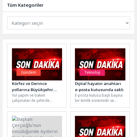
anlaşmayla sonuçlandı. Belediye
Tüm Kategoriler
çalışanlarının sosyal...
Gündem
Teknoloji
Körfez ve Derince
Dijital hayatın anahtarı
yollarına Büyükşehir
e-posta kutusunda saklı
Yol yapım ve bakım
E-posta kutusu başlı başına
imzası
çalışmaları ile şehirde
bir kimlik sistemidir ve
yaşayan vatandaşların yol
düşünüldüğünden çok daha
konforu artıran Kocaeli
fazla bilgi barındırır. Kişisel
Büyükşehir Belediyesi,...
veya iş...