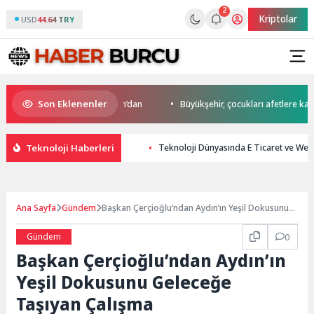
2
Kriptolar
USD
44.64 TRY
Son Eklenenler
o’da start Başkan Büyükakın’dan
Büyükşehir, çocukları afetlere karşı bi
Teknoloji Haberleri
Teknoloji Dünyasında E Ticaret ve We
Ana Sayfa
Gündem
Başkan Çerçioğlu’ndan Aydın’ın Yeşil Dokusunu
Geleceğe Taşıyan Çalışma
Gündem
0
Başkan Çerçioğlu’ndan Aydın’ın
Yeşil Dokusunu Geleceğe
Taşıyan Çalışma