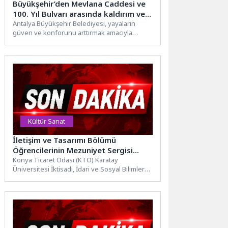
Büyükşehir’den Mevlana Caddesi ve
100. Yıl Bulvarı arasında kaldırım ve
peyzaj çalışması
Antalya Büyükşehir Belediyesi, yayaların
güven ve konforunu arttırmak amacıyla
Mevlana Caddesi ile 100. Yıl Bulvarı...
Kültür Sanat
İletişim ve Tasarımı Bölümü
Öğrencilerinin Mezuniyet Sergisi
Açıldı
Konya Ticaret Odası (KTO) Karatay
Üniversitesi İktisadi, İdari ve Sosyal Bilimler
Fakültesi İletişim ve Tasarımı...