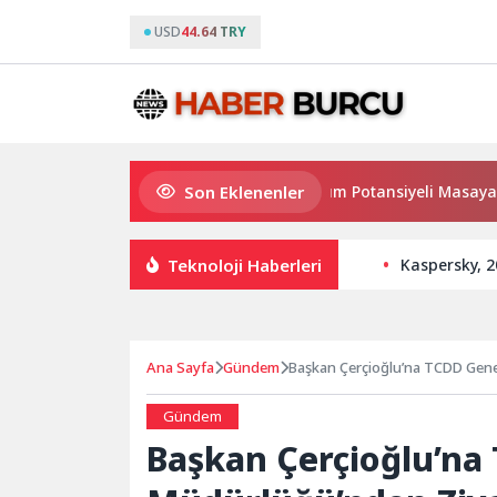
USD
44.64 TRY
Son Eklenenler
Haymana’nın Geleceği ve Yatırım Potansiyeli Masaya Yatırıld
Teknoloji Haberleri
Kaspersky, 2
Ana Sayfa
Gündem
Başkan Çerçioğlu’na TCDD Gene
Gündem
Başkan Çerçioğlu’na