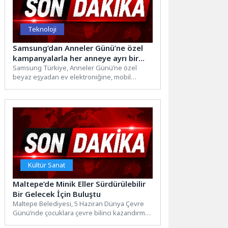
Teknoloji
Samsung’dan Anneler Günü’ne özel
kampanyalarla her anneye ayrı bir
dünya
Samsung Türkiye, Anneler Günü’ne özel
beyaz eşyadan ev elektroniğine, mobil
dünyadan ses ve görüntü sistemlerine...
Kültür Sanat
Maltepe’de Minik Eller Sürdürülebilir
Bir Gelecek İçin Buluştu
Maltepe Belediyesi, 5 Haziran Dünya Çevre
Günü’nde çocuklara çevre bilinci kazandırmak
ve sürdürülebilir bir yaşamın...