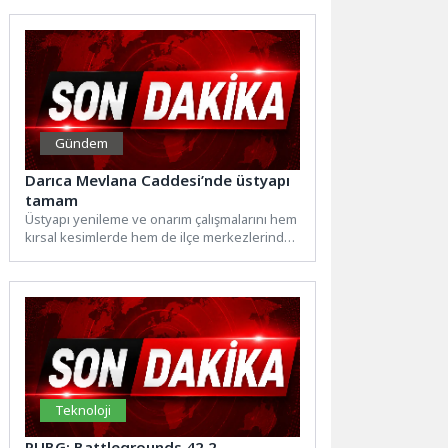
Gündem
Darıca Mevlana Caddesi’nde üstyapı
tamam
Üstyapı yenileme ve onarım çalışmalarını hem
kırsal kesimlerde hem de ilçe merkezlerinde
yoğun tempoda sürdüren...
Teknoloji
PUBG: Battlegrounds 42.2