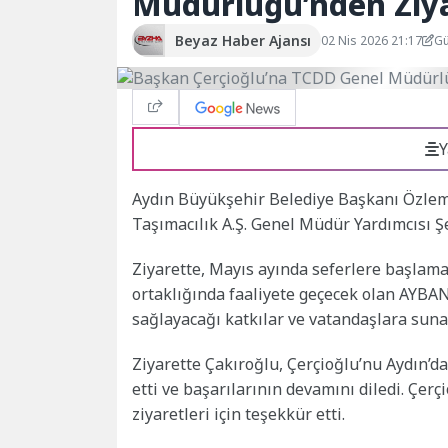
Müdürlüğü’nden Ziy
Beyaz Haber Ajansı
02 Nis 2026 21:17
Gü
Y
Aydın Büyükşehir Belediye Başkanı Özlem 
Taşımacılık A.Ş. Genel Müdür Yardımcısı Şe
Ziyarette, Mayıs ayında seferlere başlam
ortaklığında faaliyete geçecek olan AYBAN
sağlayacağı katkılar ve vatandaşlara sunac
Ziyarette Çakıroğlu, Çerçioğlu’nu Aydın’da
etti ve başarılarının devamını diledi. Çer
ziyaretleri için teşekkür etti.