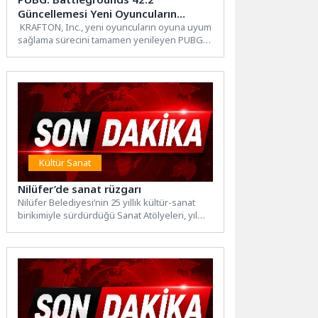
Güncellemesi Yeni Oyuncuların
Oyuna Adapte Olmasını
KRAFTON, Inc., yeni oyuncuların oyuna uyum
sağlama sürecini tamamen yenileyen PUBG:
Kolaylaştırıyor
BATTLEGROUNDS 42.2 güncellemesini
yayınladı....
Kültür Sanat
Nilüfer’de sanat rüzgarı
Nilüfer Belediyesi’nin 25 yıllık kültür-sanat
birikimiyle sürdürdüğü Sanat Atölyeleri, yıl
boyunca devam eden yaratıcı üretimleri...