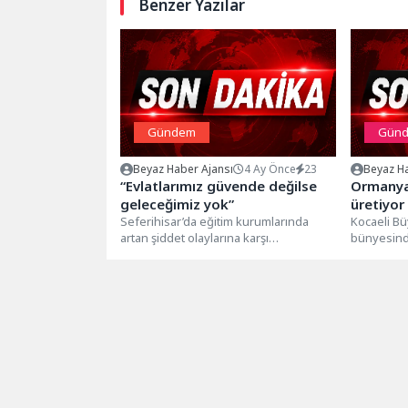
Benzer Yazılar
Gündem
Gün
Beyaz Haber Ajansı
4 Ay Önce
23
Beyaz Ha
“Evlatlarımız güvende değilse
Ormanya
geleceğimiz yok”
üretiyor
Seferihisar’da eğitim kurumlarında
Kocaeli Bü
artan şiddet olaylarına karşı
bünyesind
öğretmenler ve yurttaşlar bir araya
Doğal Yaşa
geldi. Siverek ve Kahramanmaraş’ta...
alanı olman