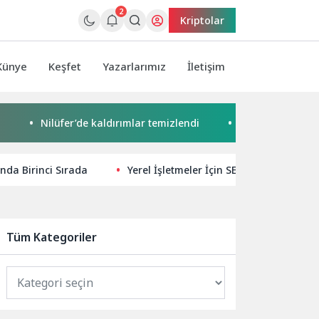
2
Kriptolar
Künye
Keşfet
Yazarlarımız
İletişim
Nilüfer’de kaldırımlar temizlendi
Başkan Pekyatırmacı’dan
nda Birinci Sırada
Yerel İşletmeler İçin SEO’da Teknik Opt
Tüm Kategoriler