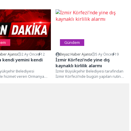
dem
Gündem
ber Ajansı
2 Ay Önce
12
Beyaz Haber Ajansı
5 Ay Önce
19
 kendi yemini kendi
İzmir Körfezi’nde yine dış
kaynaklı kirlilik alarmı
yükşehir Belediyesi
İzmir Büyükşehir Belediyesi tarafından
e hizmet veren Ormanya
İzmir Körfezi’nde bugün yapılan rutin
m Parkı, yalnızca bir ziyaret
dron taramaları kapsamında kasım
ın...
ayından bu...