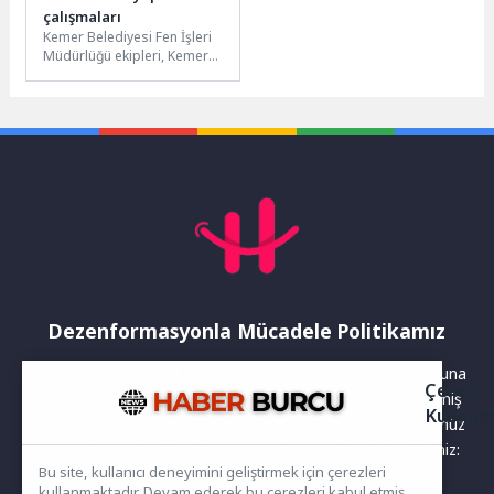
çalışmaları
Kemer Belediyesi Fen İşleri
Müdürlüğü ekipleri, Kemer
genelinde altyapı
çalışmalarını hızla
sürdürüyor.Çamyuva
Mahallesi’nde rotbis
çalışmaları...
Dezenformasyonla Mücadele Politikamız
Yayınlanan haberler doğruluk ilkesi gözetilerek hazırlanır. Buna
Çerez
rağmen bazı içeriklerde eksik, hatalı veya güncelliğini yitirmiş
Kullanı
bilgiler bulunabilir.Yanlış veya yanıltıcı olduğunu düşündüğünüz
haberleri aşağıdaki iletişim kanallarından bize bildirebilirsiniz:
Bu site, kullanıcı deneyimini geliştirmek için çerezleri
kullanmaktadır. Devam ederek bu çerezleri kabul etmiş