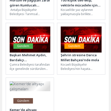
Hortum ve yağıştan zarar
100 kişilik dev ekip,
gören Kumlucalı
vektörle mücadele için
Antalya Büyükşehir
Kocaeli’de yaz aylarının
çiftçilere sera naylonu
sahada
Belediyesi Tarımsal
yaklaşmasıyla birlikte
desteği
Hizmetler Dairesi Başkanlığı
sivrisinek ve karasinek
ekipleri, Kumluca ilçesinde
tehdidine karşı yürütülen
meydana gelen hortum afeti
çalışmalar yoğunlaştı. Bu
sonrası...
kapsamda...
Gündem
Gündem
Başkan Mehmet Aydın,
Şehrin stresine Darıca
Bardakçı
Millet Bahçesi’nde mola
Çumra Belediyesi tarafından
Kocaeli Büyükşehir
Mahallesi’ndeki Asfalt
ilçe genelinde sürdürülen
Belediyesi’nin hayata
Çalışmalarını Yerinde
ulaşım altyapısını
geçirdiği millet bahçeleri,
İnceledi
güçlendirme çalışmaları
vatandaşların en uğrak
kapsamında Bardakçı
yaşam alanları arasında yer
Mahallesi'nde asfalt serim...
alıyor....
Gündem
Kemer’de altyapı