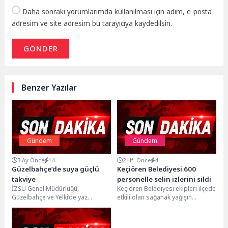
Daha sonraki yorumlarımda kullanılması için adım, e-posta
adresim ve site adresim bu tarayıcıya kaydedilsin.
GÖNDER
Benzer Yazılar
Gündem
Gündem
3 Ay Önce
14
2 Hf. Önce
4
Güzelbahçe’de suya güçlü
Keçiören Belediyesi 600
takviye
personelle selin izlerini sildi
İZSU Genel Müdürlüğü,
Keçiören Belediyesi ekipleri ilçede
Güzelbahçe ve Yelki’de yaz
etkili olan sağanak yağışın
aylarında yaşanan su basıncı ve
ardından meydana gelen selin
debi sorunlarını çözmek...
olumsuz etkilerini ortadan...