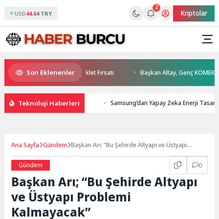
2
Kriptolar
USD
44.64 TRY
Son Eklenenler
’ta Kaçırılmayacak Motosiklet Fırsatı
Başkan Altay, Genç KOMEK Akıl ve
Teknoloji Haberleri
Samsung’dan Yapay Zeka Enerji Tasarru
Ana Sayfa
Gündem
Başkan Arı; “Bu Şehirde Altyapı ve Üstyapı
Problemi Kalmayacak”
Gündem
0
Başkan Arı; “Bu Şehirde Altyapı
ve Üstyapı Problemi
Kalmayacak”