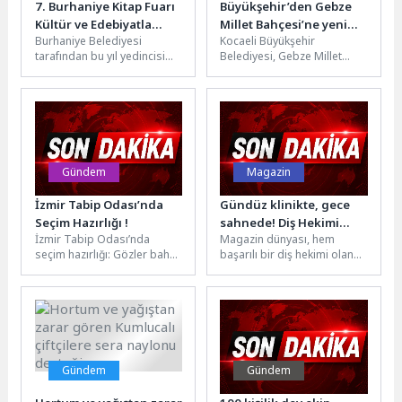
7. Burhaniye Kitap Fuarı
Büyükşehir’den Gebze
Kültür ve Edebiyatla
Millet Bahçesi’ne yeni
Burhaniye Belediyesi
Kocaeli Büyükşehir
Kapılarını Açıyor
eser
tarafından bu yıl yedincisi
Belediyesi, Gebze Millet
düzenlenecek olan
Bahçesi’ni yalnızca bir
Burhaniye Kitap Fuarı, bu yıl
dinlenme alanı olmanın
da coşkuyla...
ötesine taşıyarak sosyal
yaşamı...
Gündem
Magazin
İzmir Tabip Odası’nda
Gündüz klinikte, gece
Seçim Hazırlığı !
sahnede! Diş Hekimi
İzmir Tabip Odası’nda
Magazin dünyası, hem
Erdem Sur’dan yaz
seçim hazırlığı: Gözler bahar
başarılı bir diş hekimi olan
bombası: Cilvelim
aylarındaki genel kurula
hem de müzik kariyerinde
çevrildi. İzmir’de hekimlerin
emin adımlarla ilerleyen...
meslek örgütü...
Gündem
Gündem