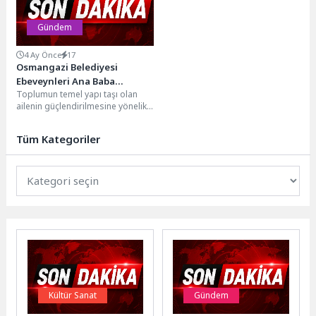
Gündem
4 Ay Önce
17
Osmangazi Belediyesi
Ebeveynleri Ana Baba
Toplumun temel yapı taşı olan
Okulu’nda Bilgilendirdi
ailenin güçlendirilmesine yönelik
çalışmalarını kararlılıkla sürdüren
Osmangazi Belediyesi,
Tüm Kategoriler
düzenlediği eğitim,...
Kültür Sanat
Gündem