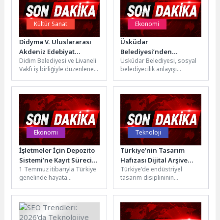
Kültür Sanat
Ekonomi
Didyma V. Uluslararası
Üsküdar
Akdeniz Edebiyat
Belediyesi’nden
Didim Belediyesi ve Livaneli
Üsküdar Belediyesi, sosyal
Günleri Didim’de başladı
Çocukların Bayram
Vakfı iş birliğiyle düzenlenen
belediyecilik anlayışı
Sevincine 1500 Liralık
etkinlik, Apollon
doğrultusunda Kurban
Kıyafet Desteği
Tapınağı’ndaki açılış
Bayramı öncesinde ihtiyaç
programıyla görkemli bir...
sahibi ailelerin çocuklarına
yönelik bayramlık...
Ekonomi
Teknoloji
İşletmeler İçin Depozito
Türkiye’nin Tasarım
Sistemi’ne Kayıt Süreci
Hafızası Dijital Arşive
1 Temmuz itibarıyla Türkiye
Türkiye'de endüstriyel
Başladı
Dönüşüyor
genelinde hayata
tasarım disiplininin
geçecek Depozitosu Olan
gelişimine öncülük eden
Ambalajlar (DOA)
isimlerden Prof. Dr. Önder
uygulaması öncesinde,
Küçükerman'ın yaşamı
ambalajlı içecek satan veya
boyunca biriktirdiği...
servis...