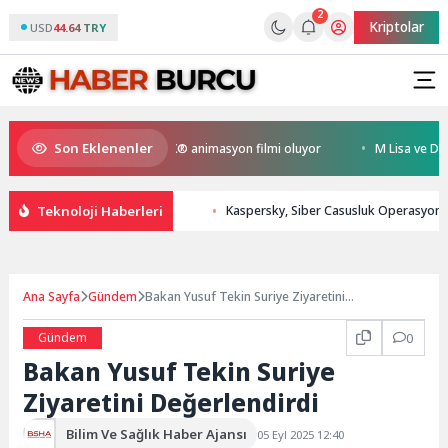
2
Kriptolar
USD
44.64 TRY
Son Eklenenler
 Kral Türkiye’nin ilk IMAX® animasyon filmi oluyor
M Lisa ve Dolu Kade
Teknoloji Haberleri
Kaspersky, Siber Casusluk Operasyonları
Ana Sayfa
Gündem
Bakan Yusuf Tekin Suriye Ziyaretini
Değerlendirdi
Gündem
0
Bakan Yusuf Tekin Suriye
Ziyaretini Değerlendirdi
Bilim Ve Sağlık Haber Ajansı
05 Eyl 2025 12:40