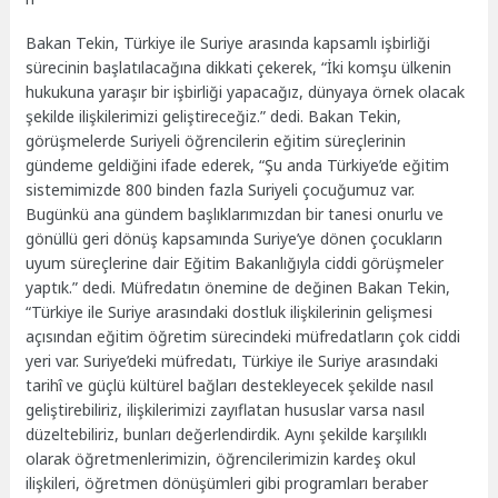
Bakan Tekin, Türkiye ile Suriye arasında kapsamlı işbirliği
sürecinin başlatılacağına dikkati çekerek, “İki komşu ülkenin
hukukuna yaraşır bir işbirliği yapacağız, dünyaya örnek olacak
şekilde ilişkilerimizi geliştireceğiz.” dedi. Bakan Tekin,
görüşmelerde Suriyeli öğrencilerin eğitim süreçlerinin
gündeme geldiğini ifade ederek, “Şu anda Türkiye’de eğitim
sistemimizde 800 binden fazla Suriyeli çocuğumuz var.
Bugünkü ana gündem başlıklarımızdan bir tanesi onurlu ve
gönüllü geri dönüş kapsamında Suriye’ye dönen çocukların
uyum süreçlerine dair Eğitim Bakanlığıyla ciddi görüşmeler
yaptık.” dedi. Müfredatın önemine de değinen Bakan Tekin,
“Türkiye ile Suriye arasındaki dostluk ilişkilerinin gelişmesi
açısından eğitim öğretim sürecindeki müfredatların çok ciddi
yeri var. Suriye’deki müfredatı, Türkiye ile Suriye arasındaki
tarihî ve güçlü kültürel bağları destekleyecek şekilde nasıl
geliştirebiliriz, ilişkilerimizi zayıflatan hususlar varsa nasıl
düzeltebiliriz, bunları değerlendirdik. Aynı şekilde karşılıklı
olarak öğretmenlerimizin, öğrencilerimizin kardeş okul
ilişkileri, öğretmen dönüşümleri gibi programları beraber