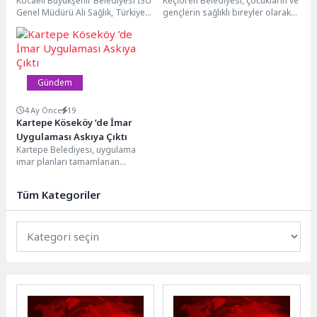
Kocaeli Büyükşehir Belediyesi İSU
Keçiören Belediyesi, çocukların ve
Başarısını Uluslararası
Fidan ve Fide Dağıtıldı
Genel Müdürü Ali Sağlık, Türkiye
gençlerin sağlıklı bireyler olarak
Forumda Anlattı
Su Enstitüsü (SUEN) tarafından
geleceğe güvenle yürüyebilmesi
düzenlenen 5....
için farkındalık çalışmalarını
sürdürüyor....
Gündem
4 Ay Önce
19
Kartepe Köseköy ’de İmar
Uygulaması Askıya Çıktı
Kartepe Belediyesi, uygulama
imar planları tamamlanan
bölgelerde yürüttüğü imar
uygulaması (şuyulandırma)
Tüm Kategoriler
çalışmalarına hız kesmeden
devam...