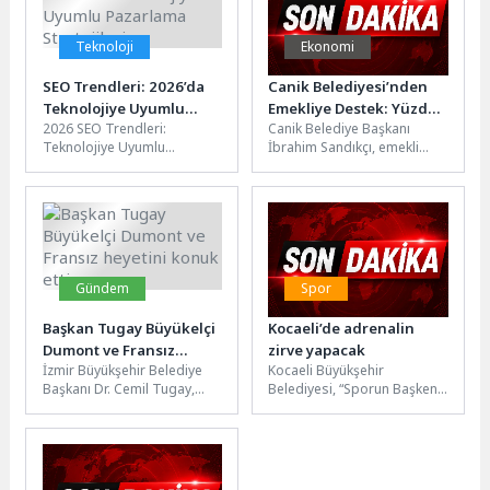
Teknoloji
Ekonomi
SEO Trendleri: 2026’da
Canik Belediyesi’nden
Teknolojiye Uyumlu
Emekliye Destek: Yüzde
2026 SEO Trendleri:
Canik Belediye Başkanı
Pazarlama Stratejileri
50 İndirim
Teknolojiye Uyumlu
İbrahim Sandıkçı, emekli
Pazarlama Stratejileri SEO
vatandaşlara, belediyenin
dünyası sürekli değişiyor ve
düğün salonlarında
gelişen teknolojiye ayak...
çocukları için gerçekleştirdiği
kiralamalarda yüzde...
Gündem
Spor
Başkan Tugay Büyükelçi
Kocaeli’de adrenalin
Dumont ve Fransız
zirve yapacak
İzmir Büyükşehir Belediye
Kocaeli Büyükşehir
heyetini konuk etti
Başkanı Dr. Cemil Tugay,
Belediyesi, “Sporun Başkenti
Fransa’nın Ankara
Kocaeli” vizyonu
Büyükelçisi Isabelle Dumont,
doğrultusunda önemli
İstanbul Başkonsolosu
organizasyonlara ev
Nadia...
sahipliği yapmayı
sürdürüyor. Bu...