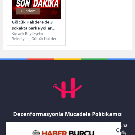
Gündem
Gölcük Halıdere’de 3
sokakta parke yollar
Kocaeli Büyükşehir
yenilendi
Belediyesi, Gölcük Halıdere
Mahallesi’nde yürüttüğü
üstyapı çalışmalarıyla
vatandaşların günlük
yaşamını kolaylaştırmaya
devam ediyor....
Dezenformasyonla Mücadele Politikamız
Yayınlanan haberler doğruluk ilkesi gözetilerek hazırlanır. Buna
Çerez
rağmen bazı içeriklerde eksik, hatalı veya güncelliğini yitirmiş