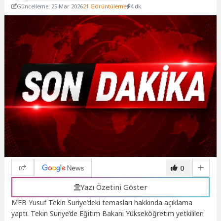
Güncelleme: 25 Mar 2026
21 Görüntüleme
4 dk.
0
Yazı Özetini Göster
MEB Yusuf Tekin Suriye’deki temasları hakkında açıklama
yaptı. Tekin Suriye’de Eğitim Bakanı Yükseköğretim yetkilileri