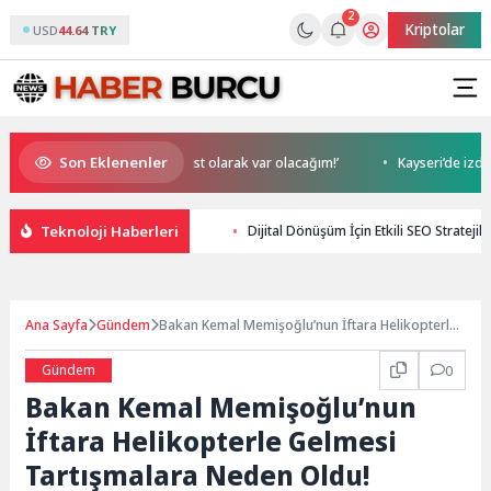
2
Kriptolar
USD
44.64 TRY
Son Eklenenler
 Magazin’de: ‘Son assolist olarak var olacağım!’
Kayseri’de izdiham d
Teknoloji Haberleri
Dijital Dönüşüm İçin Etkili SEO Stratejile
Ana Sayfa
Gündem
Bakan Kemal Memişoğlu’nun İftara Helikopterle
Gelmesi Tartışmalara Neden Oldu!
Gündem
0
Bakan Kemal Memişoğlu’nun
İftara Helikopterle Gelmesi
Tartışmalara Neden Oldu!