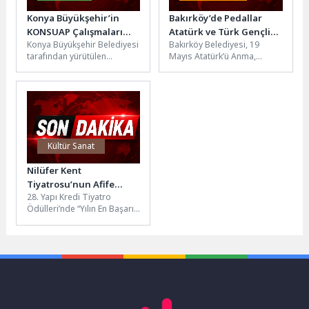
Konya Büyükşehir’in
Bakırköy’de Pedallar
KONSUAP Çalışmaları
Atatürk ve Türk Gençliği
Konya Büyükşehir Belediyesi
Bakırköy Belediyesi, 19
Kapsamında 2. Paydaş
İçin Çevrildi
tarafından yürütülen
Mayıs Atatürk’ü Anma,
Toplantısı Yapıldı
“Sürdürülebilir Kentsel
Gençlik ve Spor Bayramı’nı
Ulaşım Ana Planı” çalışmaları
gün boyu süren spor,
kapsamında ikinci paydaş
sanat...
toplantısı...
Kültür Sanat
Nilüfer Kent
Tiyatrosu’nun Afife
28. Yapı Kredi Tiyatro
gururu: Prima Facie
Ödülleri’nde “Yılın En Başarılı
Kadın Oyuncusu” ödülüne
layık görülen Nilüfer
Belediyesi...