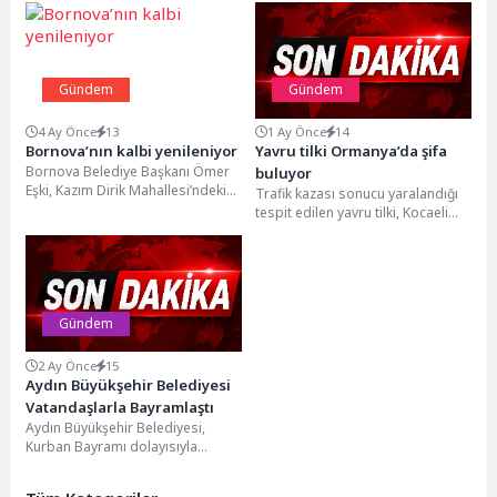
Gündem
Gündem
4 Ay Önce
13
1 Ay Önce
14
Bornova’nın kalbi yenileniyor
Yavru tilki Ormanya’da şifa
Bornova Belediye Başkanı Ömer
buluyor
Eşki, Kazım Dirik Mahallesi’ndeki
Trafik kazası sonucu yaralandığı
Zafer Caddesi’nde yürütülen yol
tespit edilen yavru tilki, Kocaeli
yenileme çalışmalarını yerinde...
Büyükşehir Belediyesi
bünyesindeki Ormanya’da hayata
geçirilen...
Gündem
2 Ay Önce
15
Aydın Büyükşehir Belediyesi
Vatandaşlarla Bayramlaştı
Aydın Büyükşehir Belediyesi,
Kurban Bayramı dolayısıyla
bayram namazı sonrası
vatandaşlara lokum ve limonata