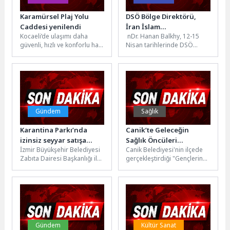
Karamürsel Plaj Yolu
DSÖ Bölge Direktörü,
Caddesi yenilendi
İran İslam
Kocaeli’de ulaşımı daha
nDr. Hanan Balkhy, 12-15
Cumhuriyeti’ni ziyaret
güvenli, hızlı ve konforlu hale
Nisan tarihlerinde DSÖ
etti
getirmeyi hedefleyen
Doğu Akdeniz Bölge
Büyükşehir Belediyesi, kent
Direktörü olarak İran İslam
genelinde sürdürdüğü...
Cumhuriyeti’ne...
Gündem
Sağlık
Karantina Parkı’nda
Canik’te Geleceğin
izinsiz seyyar satışa
Sağlık Öncüleri
İzmir Büyükşehir Belediyesi
Canik Belediyesi'nin ilçede
ortak denetim
Projeleriyle Hayran
Zabıta Dairesi Başkanlığı ile
gerçekleştirdiği "Gençlerin
Bıraktı
emniyet birimleri, Karantina
Fikirleriyle Sağlıkta Yeni
Parkı'nda izinsiz seyyar satış
Ufuklar" proje yarışmasında
faaliyetlerine...
ödül heyecanı yaşandı. Canik
Belediyesi,...
Gündem
Kültür Sanat