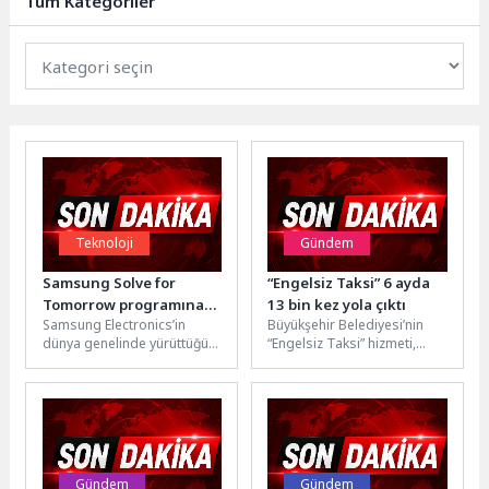
Tüm Kategoriler
ikram ederek...
Teknoloji
Gündem
Samsung Solve for
“Engelsiz Taksi” 6 ayda
Tomorrow programına
13 bin kez yola çıktı
Samsung Electronics’in
Büyükşehir Belediyesi’nin
başvuru için son 3 gün!
dünya genelinde yürüttüğü
“Engelsiz Taksi” hizmeti,
Samsung Solve for
2026’nın ilk 6 ayında 13 bin
Tomorrow programı,
131 ulaşım talebini
gençlerin bilim, teknoloji,
karşılayarak...
mühendislik ve...
Gündem
Gündem