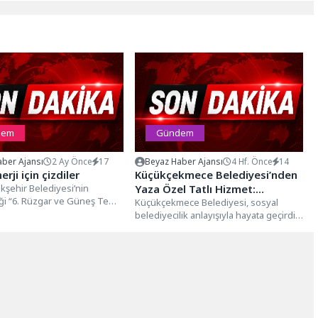
dem
Gündem
ber Ajansı
2 Ay Önce
17
Beyaz Haber Ajansı
4 Hf. Önce
14
rji için çizdiler
Küçükçekmece Belediyesi’nden
kşehir Belediyesi’nin
Yaza Özel Tatlı Hizmet:
ği “6. Rüzgar ve Güneş Temiz
“Külah’ta” Hizmete Açıldı
Küçükçekmece Belediyesi, sosyal
Bütünleş” temalı resim
belediyecilik anlayışıyla hayata geçirdiği
da dereceye...
Sosyal Tesisler, Emekliler Kafeteryaları,
Kafe K ve Köfteci’nin...