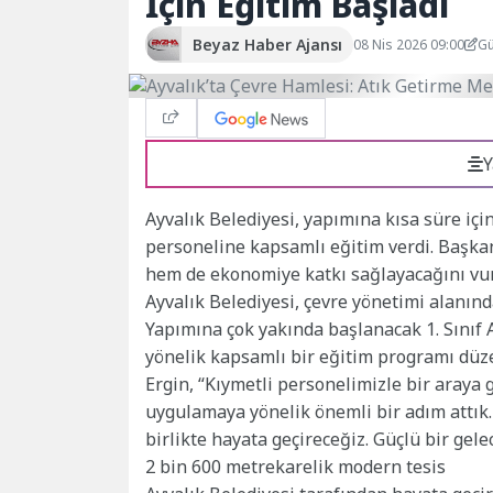
İçin Eğitim Başladı
Beyaz Haber Ajansı
08 Nis 2026 09:00
Gü
Y
Ayvalık Belediyesi, yapımına kısa süre iç
personeline kapsamlı eğitim verdi. Başkan
hem de ekonomiye katkı sağlayacağını vur
Ayvalık Belediyesi, çevre yönetimi alanınd
Yapımına çok yakında başlanacak 1. Sınıf
yönelik kapsamlı bir eğitim programı düz
Ergin, “Kıymetli personelimizle bir araya 
uygulamaya yönelik önemli bir adım attık.
birlikte hayata geçireceğiz. Güçlü bir gel
2 bin 600 metrekarelik modern tesis