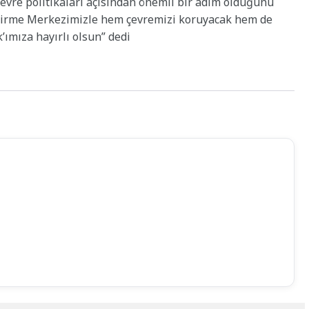
evre politikaları açısından önemli bir adım olduğunu
etirme Merkezimizle hem çevremizi koruyacak hem de
’ımıza hayırlı olsun” dedi