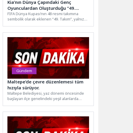
Kia’nın Dünya Çapındaki Genç
Oyunculardan Oluşturduğu “49.
Takım” FIFA Dünya Kupası 2026TM’da
FIFA Dünya Kupası’nın 48 resmi takımına
sembolik olarak eklenen “49. Takım”, yalnızca
Sahaya Çıkıyor
sportif bir temsil...
Gündem
Maltepe’de çevre düzenlemesi tüm
hızıyla sürüyor.
Maltepe Belediyesi, yaz dönemi öncesinde
başlayan ilçe genelindeki yeşil alanlarda
bakım ve çevre düzenleme çalışmalarını...