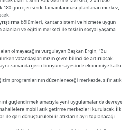
ilecek olan 1. Sınıf Atık Getirme Merkezi, 2 bin 600
şık 180 gün içerisinde tamamlanması planlanan merkez,
ecek.
ayrıştırma bölümleri, kantar sistemi ve hizmete uygun
ma alanları ve eğitim merkezi ile tesisin sosyal yaşama
r alan olmayacağını vurgulayan Başkan Ergin, “Bu
rken vatandaşlarımızın çevre bilinci de artırılacak.
, aynı zamanda geri dönüşüm sayesinde ekonomiye katkı
ğitim programlarının düzenleneceği merkezde, sıfır atık
mini güçlendirmek amacıyla yeni uygulamalar da devreye
ahallelere mobil atık getirme merkezleri kurulacak. İlk
ar ile geri dönüştürülebilir atıkların ayrı toplanacağı