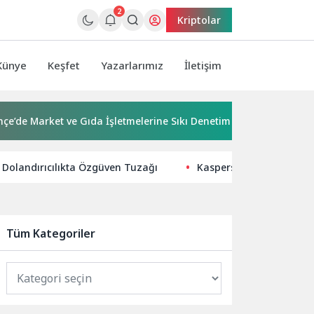
2
Kriptolar
Künye
Keşfet
Yazarlarımız
İletişim
arket ve Gıda İşletmelerine Sıkı Denetim
Seymen ve Kara
 Dolandırıcılıkta Özgüven Tuzağı
Kaspersky, Dünya Sağlık 
Tüm Kategoriler