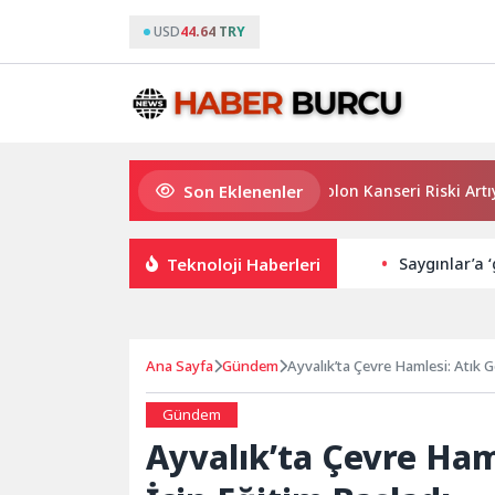
USD
44.64 TRY
Son Eklenenler
Uzun Süreli Ülseratif Kolitte Kolon Kanseri Riski Artıyor mu
Teknoloji Haberleri
Saygınlar’a ‘
Ana Sayfa
Gündem
Ayvalık’ta Çevre Hamlesi: Atık G
Gündem
Ayvalık’ta Çevre Ham