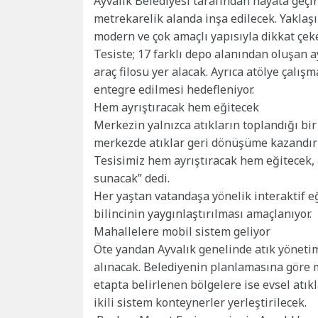
Ayvalık Belediyesi tarafından hayata geçir
metrekarelik alanda inşa edilecek. Yakla
modern ve çok amaçlı yapısıyla dikkat çek
Tesiste; 17 farklı depo alanından oluşan 
araç filosu yer alacak. Ayrıca atölye çalış
entegre edilmesi hedefleniyor.
Hem ayrıştıracak hem eğitecek
Merkezin yalnızca atıkların toplandığı bi
merkezde atıklar geri dönüşüme kazandırılı
Tesisimiz hem ayrıştıracak hem eğitecek
sunacak” dedi.
Her yaştan vatandaşa yönelik interaktif e
bilincinin yaygınlaştırılması amaçlanıyor.
Mahallelere mobil sistem geliyor
Öte yandan Ayvalık genelinde atık yöneti
alınacak. Belediyenin planlamasına göre m
etapta belirlenen bölgelere ise evsel atıkl
ikili sistem konteynerler yerleştirilecek.