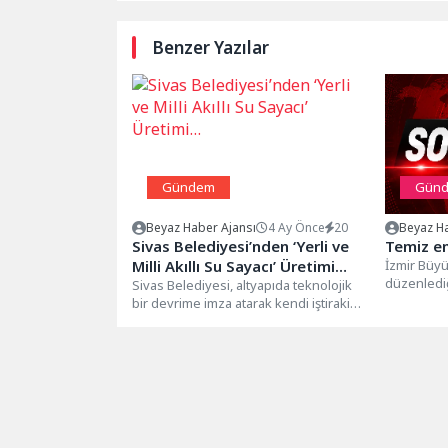
Benzer Yazılar
Gündem
Gün
Beyaz Haber Ajansı
4 Ay Önce
20
Beyaz Ha
Sivas Belediyesi’nden ‘Yerli ve
Temiz ene
Milli Akıllı Su Sayacı’ Üretimi…
İzmir Büyü
düzenledi
Sivas Belediyesi, altyapıda teknolojik
Enerjiyle 
bir devrime imza atarak kendi iştiraki
yarışmasın
Özbelsan A.Ş. bünyesinde üretilen
ileri...