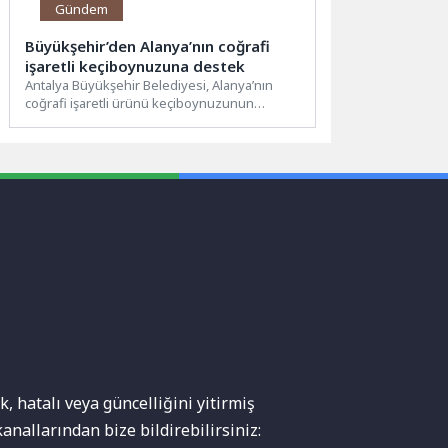
Gündem
Büyükşehir’den Alanya’nın coğrafi
işaretli keçiboynuzuna destek
Antalya Büyükşehir Belediyesi, Alanya’nın
coğrafi işaretli ürünü keçiboynuzunun
üretimini yaygınlaştırmak için fidan
desteklerini sürdürüyor. Büyükşehir...
, hatalı veya güncelliğini yitirmiş
anallarından bize bildirebilirsiniz: