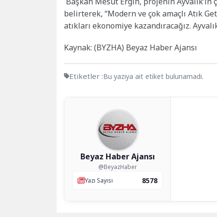
Başkan Mesut Ergin, projenin Ayvalık’ın ç
belirterek, “Modern ve çok amaçlı Atık G
atıkları ekonomiye kazandıracağız. Ayvalık
Kaynak: (BYZHA) Beyaz Haber Ajansı
Etiketler :
Bu yazıya ait etiket bulunamadı.
Beyaz Haber Ajansı
@BeyazHaber
8578
Yazı Sayısı