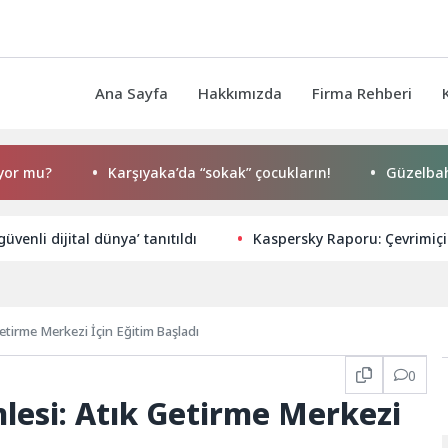
Ana Sayfa
Hakkımızda
Firma Rehberi
?
Karşıyaka’da “sokak” çocukların!
Güzelbahçe’de M
güvenli dijital dünya’ tanıtıldı
Kaspersky Raporu: Çevrimiçi
etirme Merkezi İçin Eğitim Başladı
0
lesi: Atık Getirme Merkezi