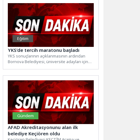
Eğitim
YKS’de tercih maratonu başladı
YKS sonuçlarının açıklanmasının ardından
Bornova Belediyesi, üniversite adayları için
BELGEM ve Gülşah Durbay Gençlik
Merkezi'nde...
Gündem
AFAD Akreditasyonunu alan ilk
belediye Keçiören oldu
Keçiören Belediyesi KEÇTİM Arama ve