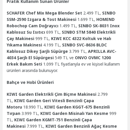
Pratik Kullanım Sunan Ürünler
SCHAFER Chef Mix Mega Blender Set
2.499 TL,
SINBO
SSM-2590 Izgara & Tost Makinesi
1.699 TL,
HOMEND
Robochop Cam Doğrayıcı
1.499 TL,
SINBO SK-8031 Inox
Kablosuz Su Isıtıcı
699 TL,
SINBO STM 5840 Elektrikli
Çay Makinesi
999 TL,
KIWI KCC 4322 Koltuk ve Halı
Yıkama Makinesi
4.199 TL,
SINBO SVC-8636 BLDC
Kablosuz Dikey Şarjlı Süpürge
3.799 TL,
APRILLA AVC-
4034 Şarjlı El Süpürgesi
549 TL ve
ONVO OVMC 1200
Erkek Bakım Seti
1.099 TL fiyatlarıyla ev ve kişisel kullanım
ürünleri arasında bulunuyor.
Bahçe ve Hobi Ürünleri
KIWI Garden Elektrikli Çim Biçme Makinesi
2.799
TL,
KIWI Garden Geri Vitesli Benzinli Çapa
Motoru
18.990 TL,
KIWI Garden KGGT-675 Benzinli
Tırpan
3.999 TL,
KIWI Garden Misinalı Yan Kesme
999
TL,
KIWI Garden KGMT-751 Benzinli Çapa
Makinesi
7.999 TL,
KIWI Garden Benzinli Ağaç Kesme