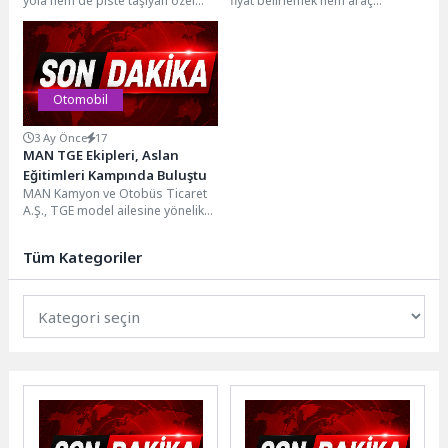
yola hem de piste taşıyan özel
fiyat belirlemek hem araç
DNA’sına sahip P Zero R
hamur, Ingolstadt merkezli
sahipleri hem de alıcılar için en...
lastiklerini geliştirdi
markanın yeni...
Otomobil
3 Ay Önce
17
MAN TGE Ekipleri, Aslan
Eğitimleri Kampında Buluştu
MAN Kamyon ve Otobüs Ticaret
A.Ş., TGE model ailesine yönelik
ilk genel kapsamlı ortak eğitim...
Tüm Kategoriler