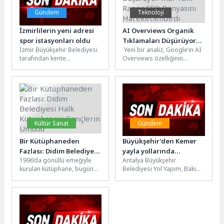
Gündem
Teknoloji
İzmirlilerin yeni adresi
AI Overviews Organik
spor istasyonları oldu
Tıklamaları Düşürüyor
İzmir Büyükşehir Belediyesi
Yeni bir analiz, Google’ın AI
mu? Yeni Rapor SEO
tarafından kente
Overviews özelliğinin
Dünyasını
kazandırılan spor
yaygınlaşmasının ardından
Hareketlendirdi
istasyonları, vatandaşlara
organik arama
açık havada ücretsiz spor
tıklamalarında ciddi
yapma imkânı...
gerileme yaşandığını...
Kültür Sanat
Gündem
Bir Kütüphaneden
Büyükşehir’den Kemer
Fazlası: Didim Belediyesi
yayla yollarında
1996’da gönüllü emeğiyle
Antalya Büyükşehir
Halk Kütüphanesi
kapsamlı çalışma
kurulan kütüphane, bugün
Belediyesi Yol Yapım, Bakım
Gençlerin Umudu
binlerce gencin eğitim ve
ve Onarım Daire Başkanlığı
buluşma merkezi haline
ekipleritarafından, Kemer’in
geldiGEÇMİŞTEN
yayla yollarında kapsamlı...
GELECEĞE...