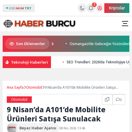
2
Kriptolar
USD
44.64 TRY
Son Eklenenler
s Son Yolculuğuna Uğurlandı
Osmangazi’de Geleceğin Yüzücüleri Sertif
Teknoloji Haberleri
SEO Trendleri: 2026’da Teknolojiye Uyu
Ana Sayfa
Otomobil
9 Nisan’da A101’de Mobilite Ürünleri Satışa
Sunulacak
Otomobil
0
9 Nisan’da A101’de Mobilite
Ürünleri Satışa Sunulacak
Beyaz Haber Ajansı
08 Nis 2026 13:46