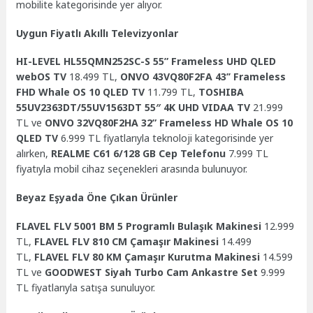
mobilite kategorisinde yer alıyor.
Uygun Fiyatlı Akıllı Televizyonlar
HI-LEVEL HL55QMN252SC-S 55” Frameless UHD QLED
webOS TV
18.499 TL,
ONVO 43VQ80F2FA 43’’ Frameless
FHD Whale OS 10 QLED TV
11.799 TL,
TOSHIBA
55UV2363DT/55UV1563DT 55″ 4K UHD VIDAA TV
21.999
TL ve
ONVO 32VQ80F2HA 32” Frameless HD Whale OS 10
QLED TV
6.999 TL fiyatlarıyla teknoloji kategorisinde yer
alırken,
REALME C61 6/128 GB Cep Telefonu
7.999 TL
fiyatıyla mobil cihaz seçenekleri arasında bulunuyor.
Beyaz Eşyada Öne Çıkan Ürünler
FLAVEL FLV 5001 BM 5 Programlı Bulaşık Makinesi
12.999
TL,
FLAVEL FLV 810 CM Çamaşır Makinesi
14.499
TL,
FLAVEL FLV 80 KM Çamaşır Kurutma Makinesi
14.599
TL ve
GOODWEST Siyah Turbo Cam Ankastre Set
9.999
TL fiyatlarıyla satışa sunuluyor.