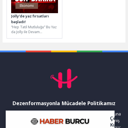
Ekonomi
Jolly’de yaz fırsatları
başladı!
“Hep Tatil Mutluluğu” Bu Yaz
da Jolly ile Devam
EdiyorTürkiye’nin lider
seyahat markalarından Jolly,
yaz...
Dezenformasyonla Mücadele Politikamız
Yayınlanan haberler doğruluk ilkesi gözetilerek hazırlanır. Buna
Çerez
rağmen bazı içeriklerde eksik, hatalı veya güncelliğini yitirmiş
Kullanı
bilgiler bulunabilir.Yanlış veya yanıltıcı olduğunu düşündüğünüz