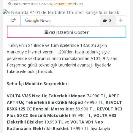
Güncelleme: 08 Nis 2026
26 Görüntüleme
2 dk.
0
Yazı Özetini Göster
Türkiye’nin 81 ilinde ve tüm ilçelerinde 13.500’ü aşkın
marketiyle hizmet veren, 1.200’den fazla tedarikçisiyle
perakende sektörünün öncü markalarından A101, 9 Nisan
Perşembe günü teknolojik ürünlerini avantajlı fiyatlarla
tüketiciyle buluşturacak.
Şehir İçi Mobilite Seçenekleri
VOLTA VM5 Neo Üç Tekerlekli Moped
74.990 TL,
APEC
APT4 Üç Tekerlekli Elektrikli Moped
49.990 TL,
REVOLT
RSX6 125 CC Benzinli Motosiklet
59.990 TL,
REVOLT RC3
Plus 50 CC Benzinli Motosiklet
39.990 TL,
VOLTA VB3
Elektrikli Bisiklet
19.990 TL ve
VOLTA VB1 Neo
Katlanabilir Elektrikli Bisiklet
19.990 TL fiyatlarıyla