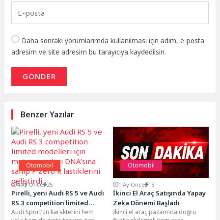
Daha sonraki yorumlarımda kullanılması için adım, e-posta
adresim ve site adresim bu tarayıcıya kaydedilsin.
GÖNDER
Benzer Yazılar
Otomobil
Otomobil
4 Ay Önce
25
1 Ay Önce
13
Pirelli, yeni Audi RS 5 ve Audi
İkinci El Araç Satışında Yapay
RS 3 competition limited
Zeka Dönemi Başladı
Audi Sport’un karakterini hem
İkinci el araç pazarında doğru
modelleri için motor sporları