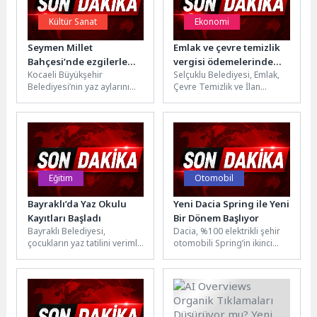
Kültür Sanat
Ekonomi
Seymen Millet
Emlak ve çevre temizlik
Bahçesi’nde ezgilerle
vergisi ödemelerinde
Kocaeli Büyükşehir
Selçuklu Belediyesi, Emlak,
dolu yaz akşamı
son gün 1 Haziran
Belediyesi’nin yaz aylarını
Çevre Temizlik ve İlan
serinleten etkinlikleri, İlçe
Reklam Vergileri’nin 2026 yılı
Selamlama Konserleri ile
ilk taksit ödemelerinin 1...
devam ediyor. Başiskele
Seymen...
Eğitim
Otomobil
Bayraklı’da Yaz Okulu
Yeni Dacia Spring ile Yeni
Kayıtları Başladı
Bir Dönem Başlıyor
Bayraklı Belediyesi,
Dacia, %100 elektrikli şehir
çocukların yaz tatilini verimli,
otomobili Spring’in ikinci
eğlenceli ve öğretici
neslini tanıtıyor. Avrupa’da
etkinliklerle
üretilen Yeni Dacia Spring,
değerlendirebilmesi
marka için...
amacıyla ücretsiz yaz okulu...