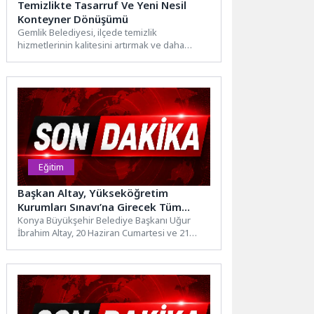
Temizlikte Tasarruf Ve Yeni Nesil
Konteyner Dönüşümü
Gemlik Belediyesi, ilçede temizlik
hizmetlerinin kalitesini artırmak ve daha
sürdürülebilir bir sistem oluşturmak amacıyla
yeni...
Eğitim
Başkan Altay, Yükseköğretim
Kurumları Sınavı’na Girecek Tüm
Gençlere Başarılar Diledi
Konya Büyükşehir Belediye Başkanı Uğur
İbrahim Altay, 20 Haziran Cumartesi ve 21
Haziran Pazar günü...