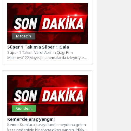
Magazin
Süper 1 Takım’a Süper 1 Gala
Süper 1 Takım: Varol Abi’nin Çizgi Film
Makinesi’ 22 Mayıs’ta sinemalarda izleyiciyle
buluşacakGrafi2000 Prodüksiyon tarafından...
Gündem
Kemer’de araç yangını
Kemer Kumluca karayolunda meydana gelen
kaza nedeniyle bir araçta çıkan yangın, itfaiye