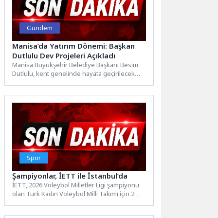
Gündem
Manisa’da Yatırım Dönemi: Başkan
Dutlulu Dev Projeleri Açıkladı
Manisa Büyükşehir Belediye Başkanı Besim
Dutlulu, kent genelinde hayata geçirilecek
yatırımları ve vizyon projeleri düzenlediği...
Spor
Şampiyonlar, İETT ile İstanbul’da
İETT, 2026 Voleybol Milletler Ligi şampiyonu
olan Türk Kadın Voleybol Milli Takımı için 2
otobüs...