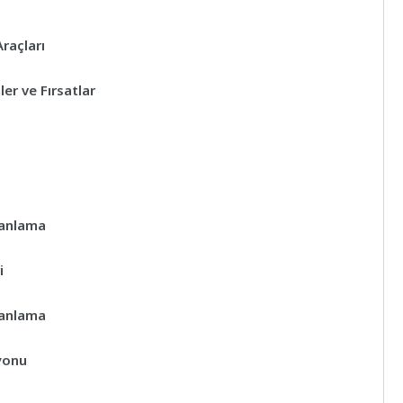
raçları
er ve Fırsatlar
lanlama
i
lanlama
syonu