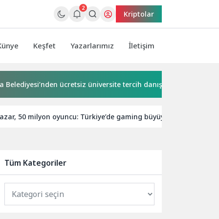
2
Kriptolar
Künye
Keşfet
Yazarlarımız
İletişim
si’nden ücretsiz üniversite tercih danışmanlığı
2 milyona 
 pazar, 50 milyon oyuncu: Türkiye’de gaming büyüyor
SEO H
Tüm Kategoriler