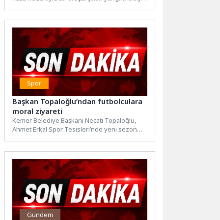
ekiplerinin müdahalesiyle söndürüldü....
Spor
Başkan Topaloğlu’ndan futbolculara
moral ziyareti
Kemer Belediye Başkanı Necati Topaloğlu,
Ahmet Erkal Spor Tesisleri’nde yeni sezon
hazırlıklarını sürdüren Kemer Belediyesi...
Gündem